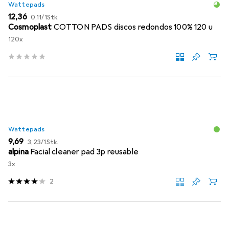
Wattepads
EUR
EUR
12,36
0,11
/
1Stk.
Cosmoplast
COTTON PADS discos redondos 100% 120 u
120x
Wattepads
EUR
EUR
9,69
3,23
/
1Stk.
alpina
Facial cleaner pad 3p reusable
3x
2