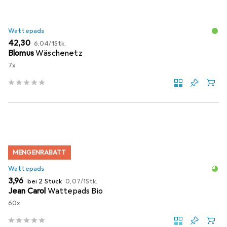
Wattepads
EUR
EUR
42,30
6,04
/
1Stk.
Blomus
Wäschenetz
7x
MENGENRABATT
Wattepads
EUR
EUR
3,96
bei 2 Stück
0,07
/
1Stk.
Jean Carol
Wattepads Bio
60x