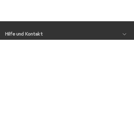
Hilfe und Kontakt
Service
Über Uns
Rückgabe
Soziale Medien
Stellenangebote