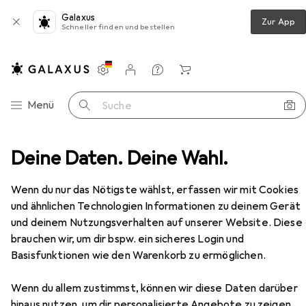
Galaxus
Zur App
Schneller finden und bestellen
Einstellungen
Kundenkonto
Vergleichslisten
Merklisten
Warenkorb
Navigation nach Kategorien
Menü
Suche
esichtspflege
Deine Daten. Deine Wahl.
Gesichtsreinigung
Dior Hydra Life
Zubehör
Wenn du nur das Nötigste wählst, erfassen wir mit Cookies
und ähnlichen Technologien Informationen zu deinem Gerät
und deinem Nutzungsverhalten auf unserer Website. Diese
brauchen wir, um dir bspw. ein sicheres Login und
Basisfunktionen wie den Warenkorb zu ermöglichen.
Dior
Hydra Life
Wenn du allem zustimmst, können wir diese Daten darüber
Make-Up Entferner, 175 ml
hinaus nutzen, um dir personalisierte Angebote zu zeigen,