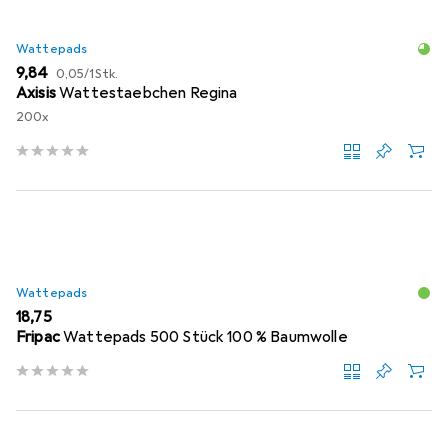
Wattepads
EUR
EUR
9,84
0,05
/
1Stk.
Axisis
Wattestaebchen Regina
200x
Wattepads
EUR
18,75
Fripac
Wattepads 500 Stück 100 % Baumwolle