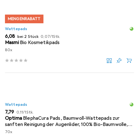
MENGENRABATT
Wattepads
EUR
EUR
6,08
bei 2 Stück
0,07
/
1Stk.
Masmi
Bio Kosmetikpads
80x
Wattepads
EUR
EUR
7,79
0,11
/
1Stk.
Optima
BlephaCura Pads, Baumwoll-Wattepads zur
sanften Reinigung der Augenlider, 100% Bio-Baumwolle,
Dermat
70x