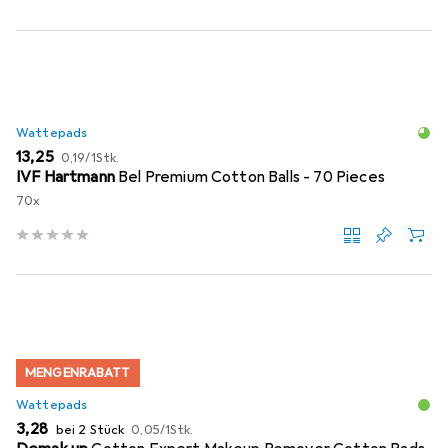
Wattepads
EUR
EUR
13,25
0,19
/
1Stk.
IVF Hartmann
Bel Premium Cotton Balls - 70 Pieces
70x
MENGENRABATT
Wattepads
EUR
EUR
3,28
bei 2 Stück
0,05
/
1Stk.