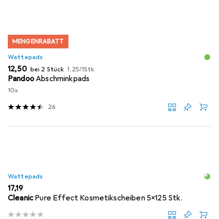
MENGENRABATT
Wattepads
EUR
EUR
12,50
bei 2 Stück
1,25
/
1Stk.
Pandoo
Abschminkpads
10x
26
Wattepads
EUR
17,19
Cleanic
Pure Effect Kosmetikscheiben 5x125 Stk.