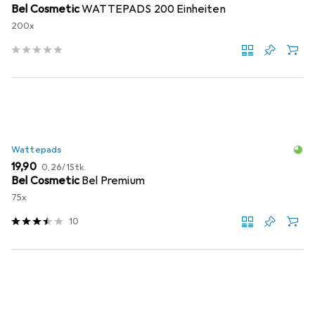
Bel Cosmetic
WATTEPADS 200 Einheiten
200x
Wattepads
EUR
EUR
19,90
0,26
/
1Stk.
Bel Cosmetic
Bel Premium
75x
10