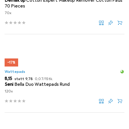
Demak up
Cotton Expert Makeup Remover Cotton Pads
70 Pieces
70x
−17%
Wattepads
EUR
EUR
EUR
8,15
statt
9,78
0,07
/
1Stk.
Seni
Bella Duo Wattepads Rund
120x