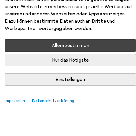
unsere Webseite zu verbessern und gezielte Werbung auf
unseren und anderen Webseiten oder Apps anzuzeigen.
Dazu können bestimmte Daten auch an Dritte und
Werbepartner weitergegeben werden.
Allem zustimmen
Nur das Nötigste
Zubehör für Dior Hydra Life
Einstellungen
Hier findest du passendes Zubehör zum Produkt Dior
Hydra Life aus der Kategorie Wattepads.
Relevanz
Impressum
Datenschutzerklärung
Produktliste