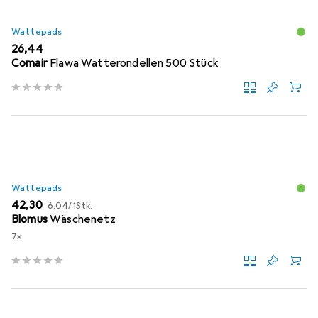
Wattepads
EUR
26,44
Comair
Flawa Watterondellen 500 Stück
Wattepads
EUR
EUR
42,30
6,04
/
1Stk.
Blomus
Wäschenetz
7x