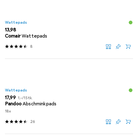
Wattepads
EUR
13,98
Comair
Wattepads
8
Wattepads
EUR
EUR
17,99
1,–
/
1Stk.
Pandoo
Abschminkpads
18x
26