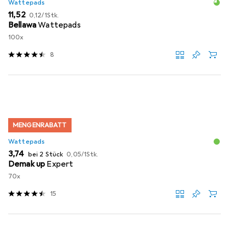
Wattepads
EUR
EUR
11,52
0,12
/
1Stk.
Bellawa
Wattepads
100x
8
MENGENRABATT
Wattepads
EUR
EUR
3,74
bei 2 Stück
0,05
/
1Stk.
Demak up
Expert
70x
15