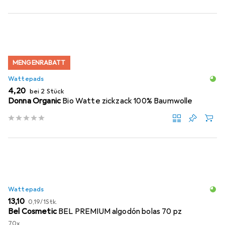
MENGENRABATT
Wattepads
EUR
4,20
bei 2 Stück
Donna Organic
Bio Watte zickzack 100% Baumwolle
Wattepads
EUR
EUR
13,10
0,19
/
1Stk.
Bel Cosmetic
BEL PREMIUM algodón bolas 70 pz
70x