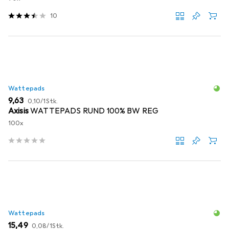
10
Wattepads
EUR
EUR
9,63
0,10
/
1Stk.
Axisis
WATTEPADS RUND 100% BW REG
100x
Wattepads
EUR
EUR
15,49
0,08
/
1Stk.