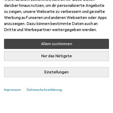
Feuchtig Cr Gel
darüber hinaus nutzen, um dir personalisierte Angebote
zu zeigen, unsere Webseite zu verbessern und gezielte
Hier findest du passendes Zubehör zum Produkt Dr.
Werbung auf unseren und anderen Webseiten oder Apps
Theiss Hyaluron Feuchtig Cr Gel.
anzuzeigen. Dazu können bestimmte Daten auch an
Dritte und Werbepartner weitergegeben werden.
Relevanz
Produktliste
Allem zustimmen
Keine Produkte gefunden
Nur das Nötigste
Einstellungen
Impressum
Datenschutzerklärung