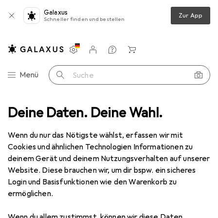
Galaxus
Zur App
Schneller finden und bestellen
Einstellungen
Kundenkonto
Vergleichslisten
Merklisten
Warenkorb
Navigation nach Kategorien
Menü
Suche
Gesichtscreme
Deine Daten. Deine Wahl.
Dr. Theiss Hyaluron Feuchtig Cr Gel
Zubehör
Wenn du nur das Nötigste wählst, erfassen wir mit
EUR
EUR
25,03
500,60
/
1l
Cookies und ähnlichen Technologien Informationen zu
Dr. Theiss
Hyaluron Feuchtig Cr Gel
deinem Gerät und deinem Nutzungsverhalten auf unserer
50 ml
Website. Diese brauchen wir, um dir bspw. ein sicheres
Login und Basisfunktionen wie den Warenkorb zu
ermöglichen.
Zubehör für Dr. Theiss Hyaluron
Wenn du allem zustimmst, können wir diese Daten