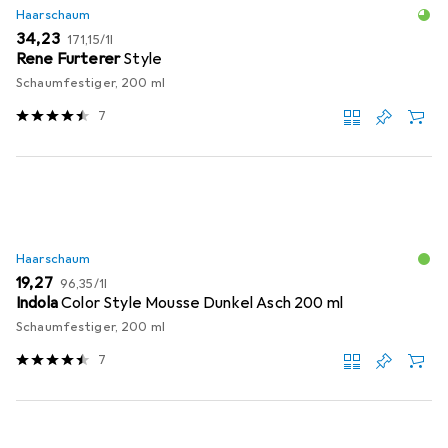
Haarschaum
EUR
EUR
34,23
171,15
/
1l
Rene Furterer
Style
Schaumfestiger, 200 ml
7
Haarschaum
EUR
EUR
19,27
96,35
/
1l
Indola
Color Style Mousse Dunkel Asch 200 ml
Schaumfestiger, 200 ml
7