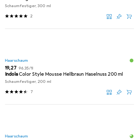
Schaumfestiger, 300 ml
2
Haarschaum
EUR
EUR
19,27
96,35
/
1l
Indola
Color Style Mousse Hellbraun Haselnuss 200 ml
Schaumfestiger, 200 ml
7
Haarschaum