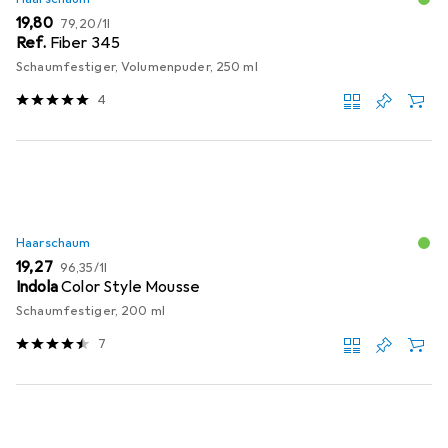
EUR
EUR
19,80
79,20
/
1l
Ref.
Fiber 345
Schaumfestiger, Volumenpuder, 250 ml
4
Haarschaum
EUR
EUR
19,27
96,35
/
1l
Indola
Color Style Mousse
Schaumfestiger, 200 ml
7