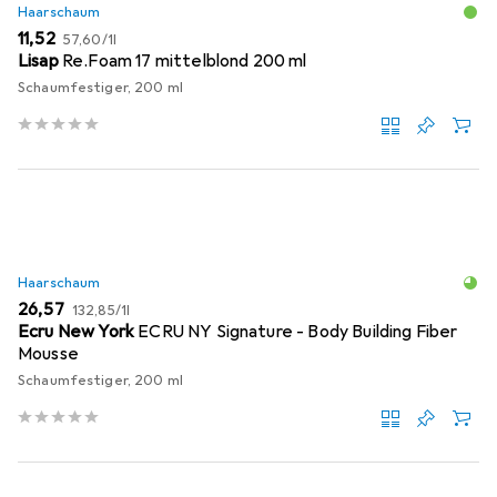
Haarschaum
EUR
EUR
11,52
57,60
/
1l
Lisap
Re.Foam 17 mittelblond 200 ml
Schaumfestiger, 200 ml
Haarschaum
EUR
EUR
26,57
132,85
/
1l
Ecru New York
ECRU NY Signature - Body Building Fiber
Mousse
Schaumfestiger, 200 ml