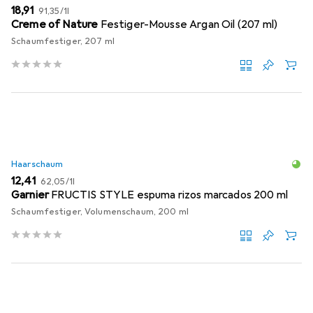
EUR
EUR
18,91
91,35
/
1l
Creme of Nature
Festiger-Mousse Argan Oil (207 ml)
Schaumfestiger, 207 ml
Haarschaum
EUR
EUR
12,41
62,05
/
1l
Garnier
FRUCTIS STYLE espuma rizos marcados 200 ml
Schaumfestiger, Volumenschaum, 200 ml