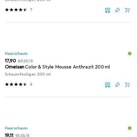
7
Haarschaum
EUR
EUR
17,90
89,50
/
1l
Omeisan
Color & Style Mousse Anthrazit 200 ml
Schaumfestiger, 200 ml
6
Haarschaum
EUR
EUR
19,11
95,55
/
1l