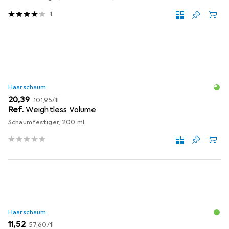
1
Haarschaum
EUR
EUR
20,39
101,95
/
1l
Ref.
Weightless Volume
Schaumfestiger, 200 ml
Haarschaum
EUR
EUR
11,52
57,60
/
1l