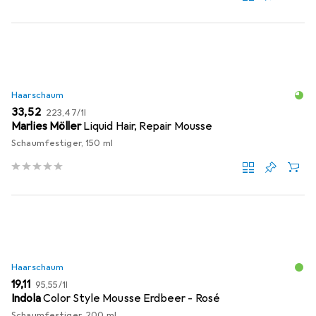
Haarschaum
EUR
EUR
33,52
223,47
/
1l
Marlies Möller
Liquid Hair, Repair Mousse
Schaumfestiger, 150 ml
Haarschaum
EUR
EUR
19,11
95,55
/
1l
Indola
Color Style Mousse Erdbeer - Rosé
Schaumfestiger, 200 ml