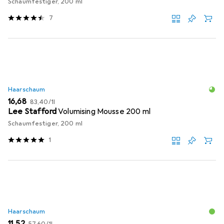
Schaumfestiger, 200 ml
7
Haarschaum
EUR
EUR
16,68
83,40
/
1l
Lee Stafford
Volumising Mousse 200 ml
Schaumfestiger, 200 ml
1
Haarschaum
EUR
EUR
11,52
57,60
/
1l