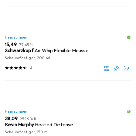
Haarschaum
EUR
EUR
15,49
77,45
/
1l
Schwarzkopf
Air Whip Flexible Mousse
Schaumfestiger, 200 ml
4
Haarschaum
EUR
EUR
38,09
253,93
/
1l
Kevin Murphy
Heated.Defense
Schaumfestiger, 150 ml