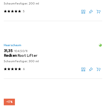
Schaumfestiger, 200 ml
5
Haarschaum
EUR
EUR
31,35
104,50
/
1l
Redken
Root Lifter
Schaumfestiger, 300 ml
6
−17%