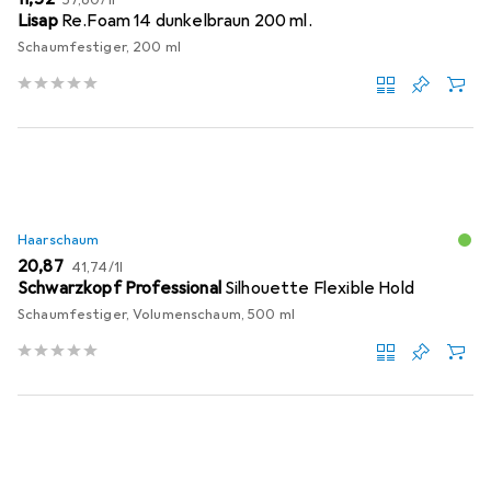
Lisap
Re.Foam 14 dunkelbraun 200 ml.
Schaumfestiger, 200 ml
Haarschaum
EUR
EUR
20,87
41,74
/
1l
Schwarzkopf Professional
Silhouette Flexible Hold
Schaumfestiger, Volumenschaum, 500 ml