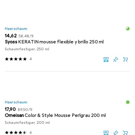
Haarschaum
EUR
EUR
14,62
58,48
/
1l
Syoss
KERATIN mousse flexible y brillo 250 ml
Schaumfestiger, 250 ml
4
Haarschaum
EUR
EUR
17,90
89,50
/
1l
Omeisan
Color & Style Mousse Perlgrau 200 ml
Schaumfestiger, 200 ml
6