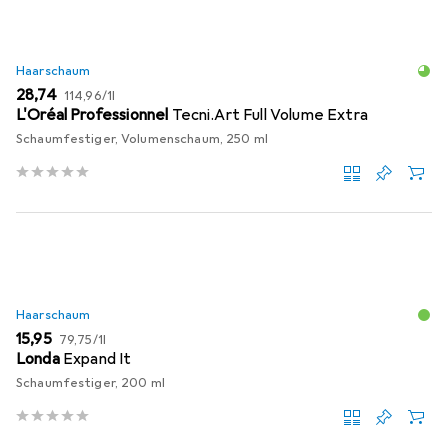
Haarschaum
EUR
EUR
28,74
114,96
/
1l
L'Oréal Professionnel
Tecni.Art Full Volume Extra
Schaumfestiger, Volumenschaum, 250 ml
Haarschaum
EUR
EUR
15,95
79,75
/
1l
Londa
Expand It
Schaumfestiger, 200 ml