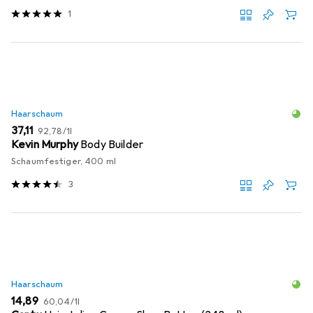
1
Haarschaum
EUR
EUR
37,11
92,78
/
1l
Kevin Murphy
Body Builder
Schaumfestiger, 400 ml
3
Haarschaum
EUR
EUR
14,89
60,04
/
1l