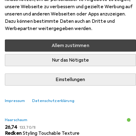
unsere Webseite zu verbessern und gezielte Werbung auf
unseren und anderen Webseiten oder Apps anzuzeigen.
Zubehör für Fripac Profi-
Dazu können bestimmte Daten auch an Dritte und
Haftwickler 36 mm rot, Beutel à
Werbepartner weitergegeben werden.
12 Stück
Allem zustimmen
Hier findest du passendes Zubehör zum Produkt Fripac
Nur das Nötigste
Profi-Haftwickler 36 mm rot, Beutel à 12 Stück aus der
Kategorie Haarschaum.
Einstellungen
Relevanz
Produktliste
Impressum
Datenschutzerklärung
Haarschaum
EUR
EUR
26,74
133,70
/
1l
Redken
Styling Touchable Texture