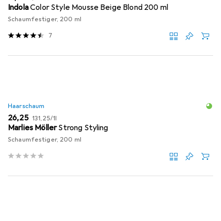
Indola
Color Style Mousse Beige Blond 200 ml
Schaumfestiger, 200 ml
7
Haarschaum
EUR
EUR
26,25
131,25
/
1l
Marlies Möller
Strong Styling
Schaumfestiger, 200 ml