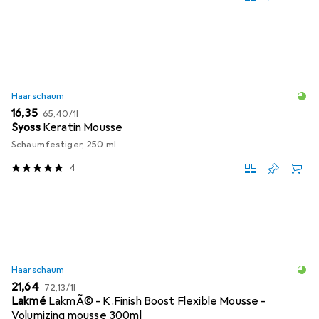
Haarschaum
EUR
EUR
16,35
65,40
/
1l
Syoss
Keratin Mousse
Schaumfestiger, 250 ml
4
Haarschaum
EUR
EUR
21,64
72,13
/
1l
Lakmé
LakmÃ© - K.Finish Boost Flexible Mousse -
Volumizing mousse 300ml