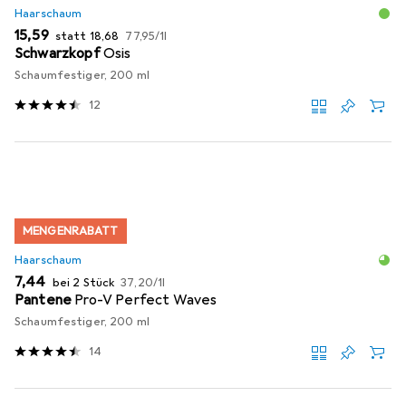
Haarschaum
EUR
EUR
EUR
15,59
statt
18,68
77,95
/
1l
Schwarzkopf
Osis
Schaumfestiger, 200 ml
12
MENGENRABATT
Haarschaum
EUR
EUR
7,44
bei 2 Stück
37,20
/
1l
Pantene
Pro-V Perfect Waves
Schaumfestiger, 200 ml
14