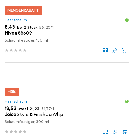
MENGENRABATT
Haarschaum
EUR
EUR
8,43
bei 2 Stück
56,20
/
1l
Nivea
88609
Schaumfestiger, 150 ml
−13%
Haarschaum
EUR
EUR
EUR
18,53
statt
21,23
61,77
/
1l
Joico
Style & Finish JoiWhip
Schaumfestiger, 300 ml