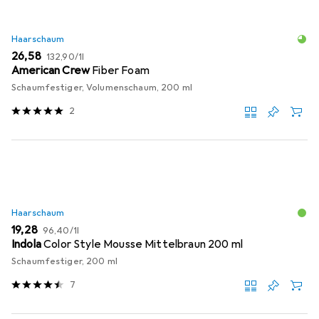
Haarschaum
EUR
EUR
26,58
132,90
/
1l
American Crew
Fiber Foam
Schaumfestiger, Volumenschaum, 200 ml
2
Haarschaum
EUR
EUR
19,28
96,40
/
1l
Indola
Color Style Mousse Mittelbraun 200 ml
Schaumfestiger, 200 ml
7