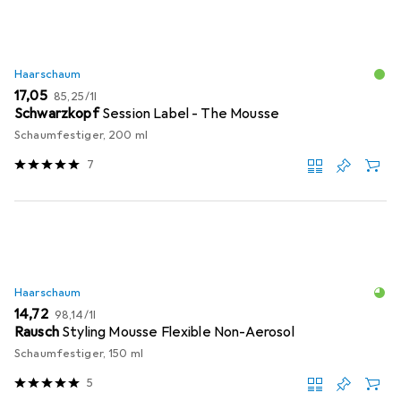
Haarschaum
EUR
EUR
17,05
85,25
/
1l
Schwarzkopf
Session Label - The Mousse
Schaumfestiger, 200 ml
7
Haarschaum
EUR
EUR
14,72
98,14
/
1l
Rausch
Styling Mousse Flexible Non-Aerosol
Schaumfestiger, 150 ml
5