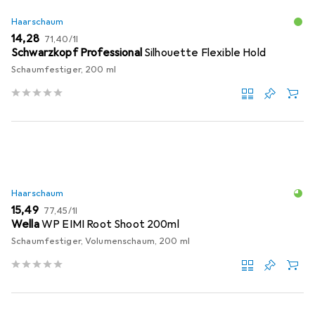
Haarschaum
EUR
EUR
14,28
71,40
/
1l
Schwarzkopf Professional
Silhouette Flexible Hold
Schaumfestiger, 200 ml
Haarschaum
EUR
EUR
15,49
77,45
/
1l
Wella
WP EIMI Root Shoot 200ml
Schaumfestiger, Volumenschaum, 200 ml