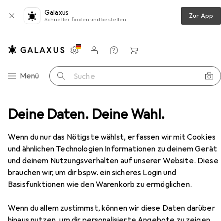
Galaxus
Zur App
Schneller finden und bestellen
Einstellungen
Kundenkonto
Vergleichslisten
Merklisten
Warenkorb
Navigation nach Kategorien
Menü
Suche
Deine Daten. Deine Wahl.
Fripac Profi-Haftwickler 36 mm rot, Beutel à 12 Stück
Zubehör
Wenn du nur das Nötigste wählst, erfassen wir mit Cookies
und ähnlichen Technologien Informationen zu deinem Gerät
und deinem Nutzungsverhalten auf unserer Website. Diese
EUR
12,60
Fripac
Profi-Haftwickler 36 mm rot,
brauchen wir, um dir bspw. ein sicheres Login und
Beutel à 12 Stück
Basisfunktionen wie den Warenkorb zu ermöglichen.
Wenn du allem zustimmst, können wir diese Daten darüber
hinaus nutzen, um dir personalisierte Angebote zu zeigen,