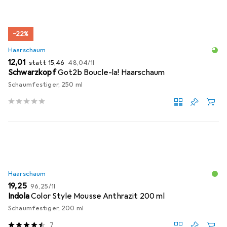
−22%
Haarschaum
EUR
EUR
EUR
12,01
statt
15,46
48,04
/
1l
Schwarzkopf
Got2b Boucle-la! Haarschaum
Schaumfestiger, 250 ml
Haarschaum
EUR
EUR
19,25
96,25
/
1l
Indola
Color Style Mousse Anthrazit 200 ml
Schaumfestiger, 200 ml
7