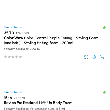
Haarschaum
EUR
EUR
35,70
178,50
/
1l
Color Wow
Color Control Purple Toning + Styling Foam
(ond hair ) - Styling tinting foam - 200ml
Schaumfestiger, 200 ml
Haarschaum
EUR
EUR
15,16
91,88
/
1l
Revlon Professional
Lift-Up Body Foam
Schaumfestiger, Volumenschaum, 165 ml