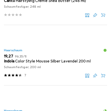
Cantu
Hairstyling Creme Shea Butter (248 ml)
Schaumfestiger, 248 ml
Haarschaum
EUR
EUR
19,27
96,35
/
1l
Indola
Color Style Mousse Silber Lavendel 200 ml
Schaumfestiger, 200 ml
7
Haarschaum