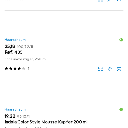
Haarschaum
EUR
EUR
25,18
100,72
/
1l
Ref.
435
Schaumfestiger, 250 ml
1
Haarschaum
EUR
EUR
19,22
96,10
/
1l
Indola
Color Style Mousse Kupfer 200 ml