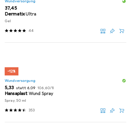
Wundversorgung
EUR
37,45
Dermatix
Ultra
Gel
44
−12%
Wundversorgung
EUR
EUR
EUR
5,33
statt
6,09
106,60
/
1l
Hansaplast
Wund Spray
Spray, 50 ml
353