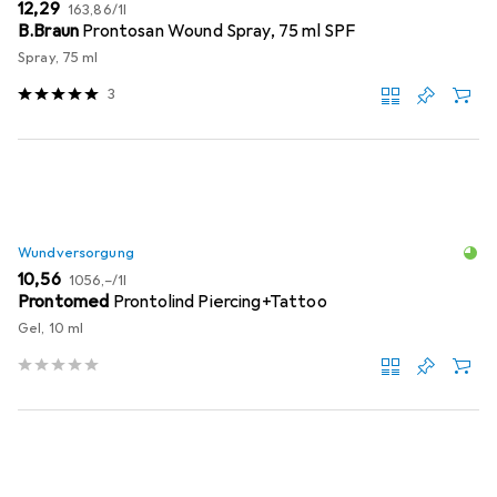
EUR
EUR
12,29
163,86
/
1l
B.Braun
Prontosan Wound Spray, 75 ml SPF
Spray, 75 ml
3
Wundversorgung
EUR
EUR
10,56
1056,–
/
1l
Prontomed
Prontolind Piercing+Tattoo
Gel, 10 ml