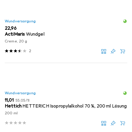
Wundversorgung
EUR
22,96
ActiMaris
Wundgel
Creme, 20 g
2
Wundversorgung
EUR
EUR
11,01
55,05
/
1l
Hettich
HETTERICH Isopropylalkohol 70 %, 200 ml Lösung
200 ml