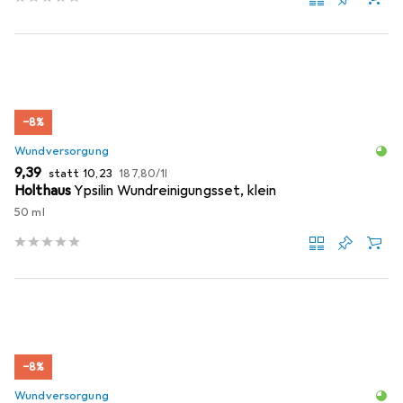
−8%
Wundversorgung
EUR
EUR
EUR
9,39
statt
10,23
187,80
/
1l
Holthaus
Ypsilin Wundreinigungsset, klein
50 ml
−8%
Wundversorgung