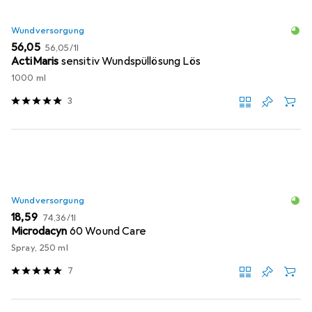
Wundversorgung
EUR
EUR
56,05
56,05
/
1l
ActiMaris
sensitiv Wundspüllösung Lös
1000 ml
3
Wundversorgung
EUR
EUR
18,59
74,36
/
1l
Microdacyn
60 Wound Care
Spray, 250 ml
7