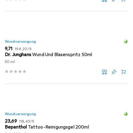
Wundversorgung
EUR
EUR
9,71
194,20
/
1l
Dr. Junghans
Wund Und Blasenspritz 50ml
50 ml
Wundversorgung
EUR
EUR
23,69
118,45
/
1l
Bepanthol
Tattoo-Reinigungsgel 200ml