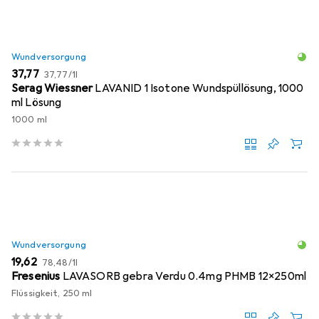
Wundversorgung
EUR
EUR
37,77
37,77
/
1l
Serag Wiessner
LAVANID 1 Isotone Wundspüllösung, 1000
ml Lösung
1000 ml
Wundversorgung
EUR
EUR
19,62
78,48
/
1l
Fresenius
LAVASORB gebra Verdu 0.4mg PHMB 12x250ml
Flüssigkeit, 250 ml