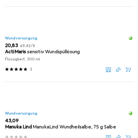
Wundversorgung
EUR
EUR
20,83
69,43
/
1l
ActiMaris
sensitiv Wundspüllösung
Flüssigkeit, 300 ml
3
Wundversorgung
EUR
43,09
Manuka Lind
ManukaLind Wundheilsalbe, 75 g Salbe