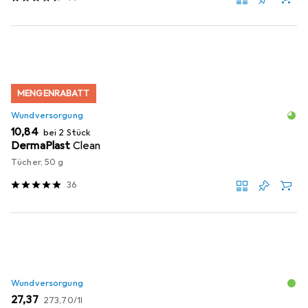
MENGENRABATT
Wundversorgung
EUR
10,84
bei 2 Stück
DermaPlast
Clean
Tücher, 50 g
36
Wundversorgung
EUR
EUR
27,37
273,70
/
1l