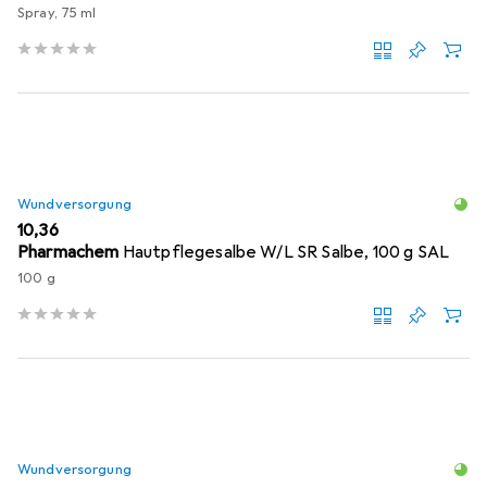
Spray, 75 ml
Wundversorgung
EUR
10,36
Pharmachem
Hautpflegesalbe W/L SR Salbe, 100 g SAL
100 g
Wundversorgung