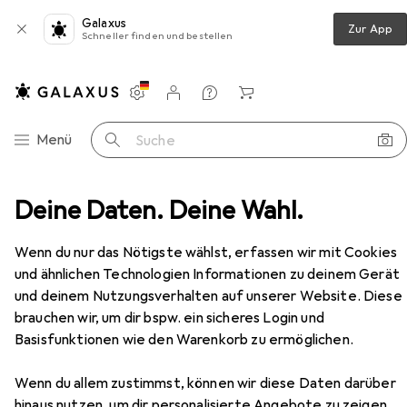
Galaxus
Zur App
Schneller finden und bestellen
Einstellungen
Kundenkonto
Vergleichslisten
Merklisten
Warenkorb
Navigation nach Kategorien
Menü
Suche
Pflaster
Deine Daten. Deine Wahl.
Hansaplast Aqua Protect Schnelle Heilung
Zubehör
Wenn du nur das Nötigste wählst, erfassen wir mit Cookies
und ähnlichen Technologien Informationen zu deinem Gerät
EUR
12,07
und deinem Nutzungsverhalten auf unserer Website. Diese
Hansaplast
Aqua Protect Schnelle
brauchen wir, um dir bspw. ein sicheres Login und
Heilung
Basisfunktionen wie den Warenkorb zu ermöglichen.
8x
Wenn du allem zustimmst, können wir diese Daten darüber
hinaus nutzen, um dir personalisierte Angebote zu zeigen,