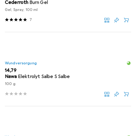
Cederroth
Burn Gel
Gel, Spray, 100 ml
7
Wundversorgung
EUR
14,79
Nawa
Elektrolyt Salbe S Salbe
100 g