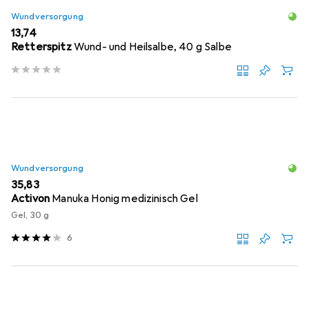
Wundversorgung
EUR
13,74
Retterspitz
Wund- und Heilsalbe, 40 g Salbe
Wundversorgung
EUR
35,83
Activon
Manuka Honig medizinisch Gel
Gel, 30 g
6