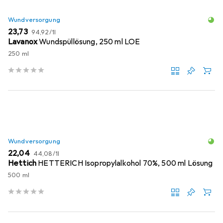
Wundversorgung
EUR
EUR
23,73
94,92
/
1l
Lavanox
Wundspüllösung, 250 ml LOE
250 ml
Wundversorgung
EUR
EUR
22,04
44,08
/
1l
Hettich
HETTERICH Isopropylalkohol 70%, 500 ml Lösung
500 ml