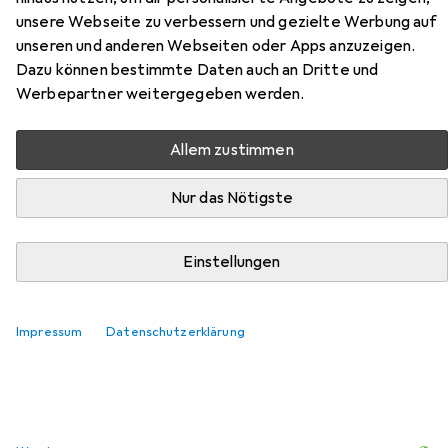
unsere Webseite zu verbessern und gezielte Werbung auf
unseren und anderen Webseiten oder Apps anzuzeigen.
Zubehör für Hansaplast Aqua
Dazu können bestimmte Daten auch an Dritte und
Werbepartner weitergegeben werden.
Protect Schnelle Heilung
Hier findest du passendes Zubehör zum Produkt
Allem zustimmen
Hansaplast Aqua Protect Schnelle Heilung aus der
Kategorie Wundversorgung.
Nur das Nötigste
Einstellungen
Beliebt
Hansaplast
Relevanz
Impressum
Datenschutzerklärung
Produktliste