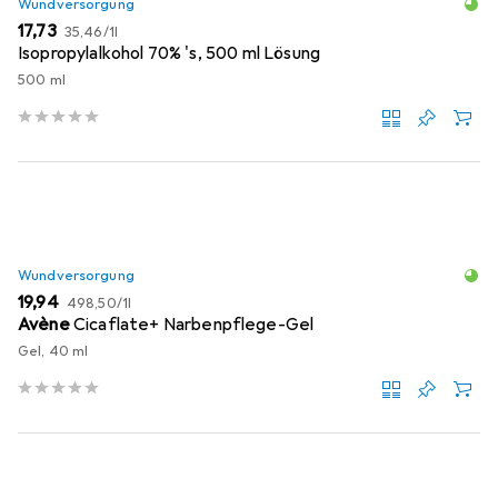
Wundversorgung
EUR
EUR
17,73
35,46
/
1l
Isopropylalkohol 70% 's, 500 ml Lösung
500 ml
Wundversorgung
EUR
EUR
19,94
498,50
/
1l
Avène
Cicaflate+ Narbenpflege-Gel
Gel, 40 ml