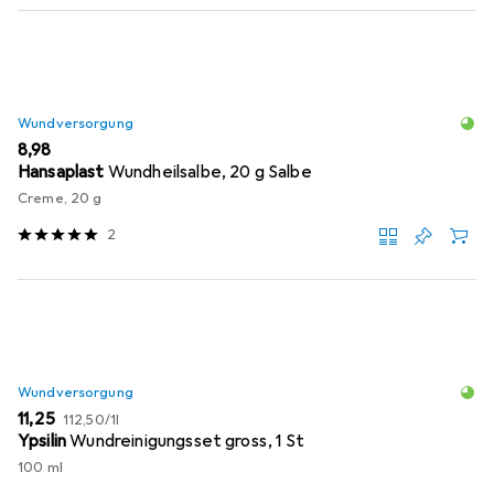
Wundversorgung
EUR
8,98
Hansaplast
Wundheilsalbe, 20 g Salbe
Creme, 20 g
2
Wundversorgung
EUR
EUR
11,25
112,50
/
1l
Ypsilin
Wundreinigungsset gross, 1 St
100 ml