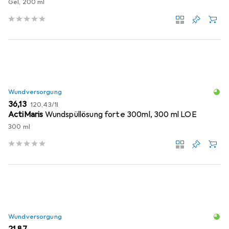
Gel, 200 ml
Wundversorgung
EUR
EUR
36,13
120,43
/
1l
ActiMaris
Wundspüllösung forte 300ml, 300 ml LOE
300 ml
Wundversorgung
EUR
21,87