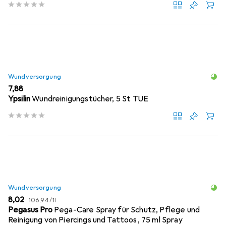
Wundversorgung
EUR
7,88
Ypsilin
Wundreinigungstücher, 5 St TUE
Wundversorgung
EUR
EUR
8,02
106,94
/
1l
Pegasus Pro
Pega-Care Spray für Schutz, Pflege und
Reinigung von Piercings und Tattoos, 75 ml Spray