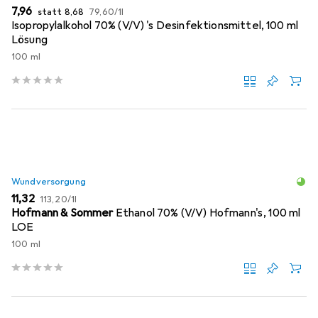
EUR
EUR
EUR
7,96
statt
8,68
79,60
/
1l
Isopropylalkohol 70% (V/V) 's Desinfektionsmittel, 100 ml
Lösung
100 ml
Wundversorgung
EUR
EUR
11,32
113,20
/
1l
Hofmann & Sommer
Ethanol 70% (V/V) Hofmann's, 100 ml
LOE
100 ml