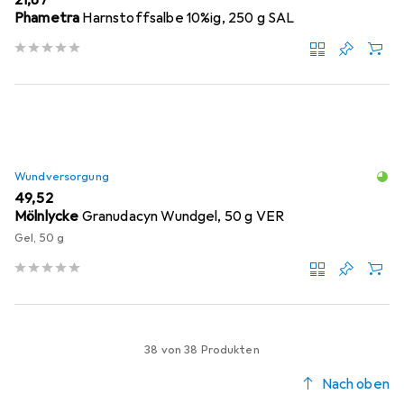
Phametra
Harnstoffsalbe 10%ig, 250 g SAL
Wundversorgung
EUR
49,52
Mölnlycke
Granudacyn Wundgel, 50 g VER
Gel, 50 g
38 von 38 Produkten
Nach oben