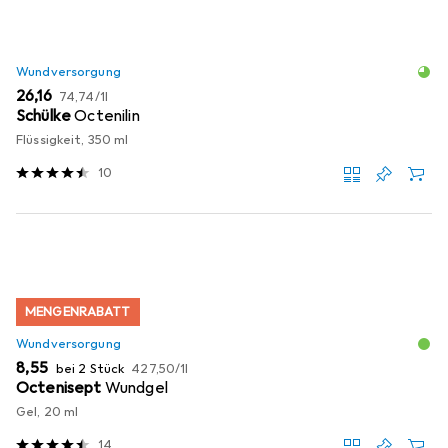
Wundversorgung
EUR
EUR
26,16
74,74
/
1l
Schülke
Octenilin
Flüssigkeit, 350 ml
10
MENGENRABATT
Wundversorgung
EUR
EUR
8,55
bei 2 Stück
427,50
/
1l
Octenisept
Wundgel
Gel, 20 ml
14