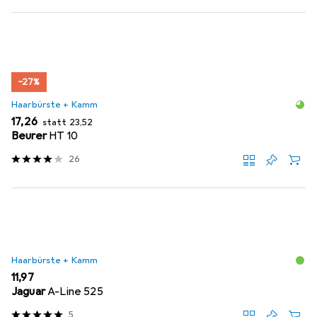
−27%
Haarbürste + Kamm
EUR
EUR
17,26
statt
23,52
Beurer
HT 10
26
Haarbürste + Kamm
EUR
11,97
Jaguar
A-Line 525
5