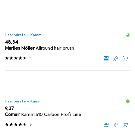
Haarbürste + Kamm
EUR
48,34
Marlies Möller
Allround hair brush
5
Haarbürste + Kamm
EUR
9,37
Comair
Kamm 510 Carbon Profi Line
8