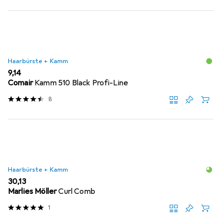
Haarbürste + Kamm
EUR
9,14
Comair
Kamm 510 Black Profi-Line
8
Haarbürste + Kamm
EUR
30,13
Marlies Möller
Curl Comb
1