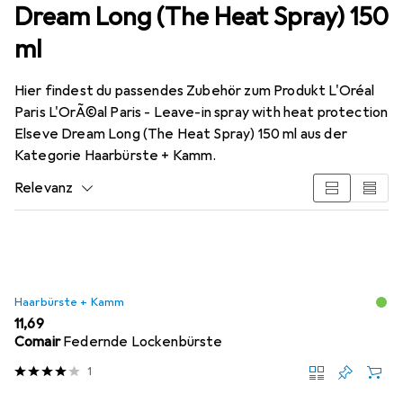
Dream Long (The Heat Spray) 150
ml
Hier findest du passendes Zubehör zum Produkt L'Oréal
Paris L'OrÃ©al Paris - Leave-in spray with heat protection
Elseve Dream Long (The Heat Spray) 150 ml aus der
Kategorie Haarbürste + Kamm.
Relevanz
Produktliste
Haarbürste + Kamm
EUR
11,69
Comair
Federnde Lockenbürste
1