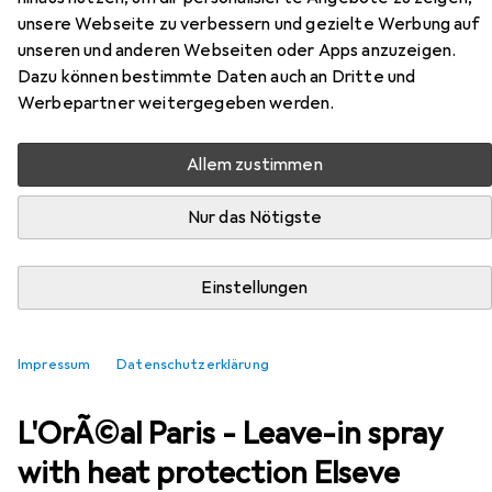
EUR
EUR
12,79
bei 2 Stück
85,27
/
1l
unsere Webseite zu verbessern und gezielte Werbung auf
L'Oréal Paris
L'OrÃ©al Paris - Leave-in
unseren und anderen Webseiten oder Apps anzuzeigen.
spray with heat protection Elseve
Dazu können bestimmte Daten auch an Dritte und
Dream Long (The Heat Spray) 150 ml
150 ml
Werbepartner weitergegeben werden.
Allem zustimmen
Nur das Nötigste
Einstellungen
Impressum
Datenschutzerklärung
Zubehör für L'Oréal Paris
L'OrÃ©al Paris - Leave-in spray
with heat protection Elseve