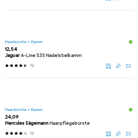
Haarbürste + Kamm
EUR
12,54
Jaguar
A-Line 535 Nadelstielkamm
12
Haarbürste + Kamm
EUR
24,09
Hercules Sägemann
Haarpflegebürste
12