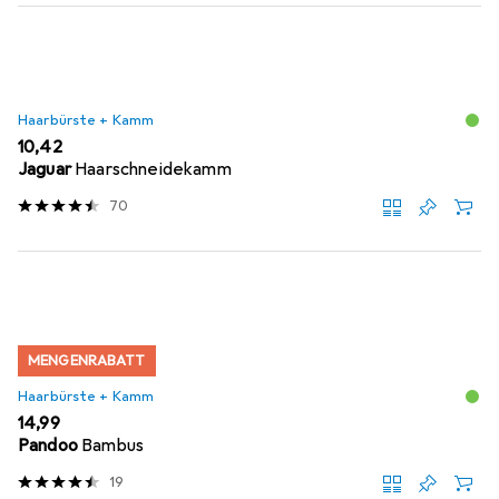
Haarbürste + Kamm
EUR
10,42
Jaguar
Haarschneidekamm
70
MENGENRABATT
Haarbürste + Kamm
EUR
14,99
Pandoo
Bambus
19