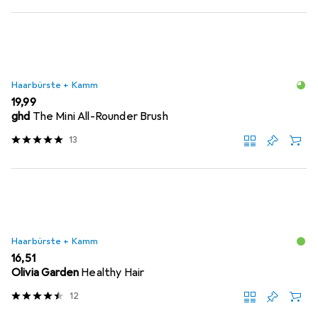
Haarbürste + Kamm
EUR
19,99
ghd
The Mini All-Rounder Brush
13
Haarbürste + Kamm
EUR
16,51
Olivia Garden
Healthy Hair
12