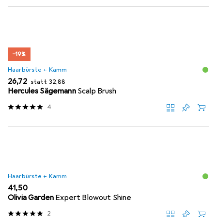
−19%
Haarbürste + Kamm
EUR
EUR
26,72
statt
32,88
Hercules Sägemann
Scalp Brush
4
Haarbürste + Kamm
EUR
41,50
Olivia Garden
Expert Blowout Shine
2