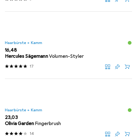
Haarbürste + Kamm
EUR
16,48
Hercules Sägemann
Volumen-Styler
17
Haarbürste + Kamm
EUR
23,03
Olivia Garden
Fingerbrush
14