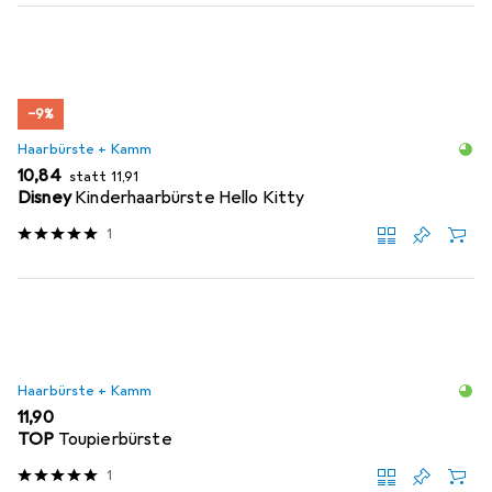
−9%
Haarbürste + Kamm
EUR
EUR
10,84
statt
11,91
Disney
Kinderhaarbürste Hello Kitty
1
Haarbürste + Kamm
EUR
11,90
TOP
Toupierbürste
1