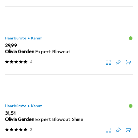
Haarbürste + Kamm
EUR
29,99
Olivia Garden
Expert Blowout
4
Haarbürste + Kamm
EUR
31,51
Olivia Garden
Expert Blowout Shine
2