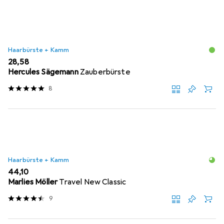
Haarbürste + Kamm
EUR
28,58
Hercules Sägemann
Zauberbürste
8
Haarbürste + Kamm
EUR
44,10
Marlies Möller
Travel New Classic
9