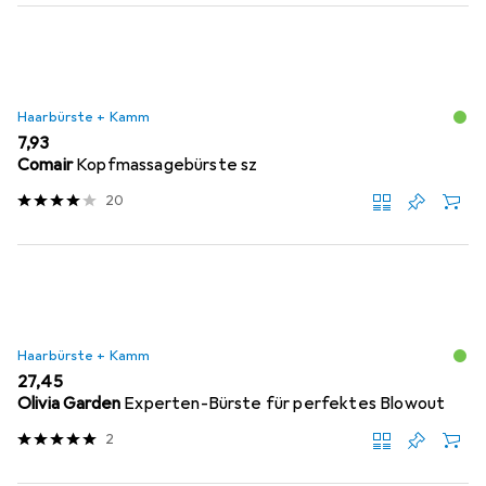
Haarbürste + Kamm
EUR
7,93
Comair
Kopfmassagebürste sz
20
Haarbürste + Kamm
EUR
27,45
Olivia Garden
Experten-Bürste für perfektes Blowout
2