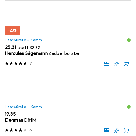
−23%
Haarbürste + Kamm
EUR
EUR
25,31
statt
32,82
Hercules Sägemann
Zauberbürste
7
Haarbürste + Kamm
EUR
19,35
Denman
D81M
6