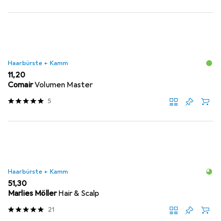
Haarbürste + Kamm
EUR
11,20
Comair
Volumen Master
5
Haarbürste + Kamm
EUR
51,30
Marlies Möller
Hair & Scalp
21