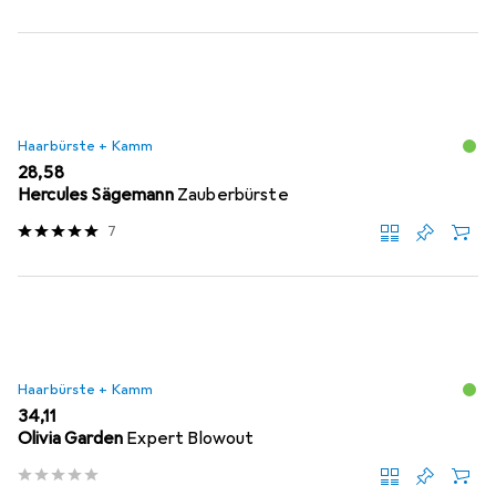
Haarbürste + Kamm
EUR
28,58
Hercules Sägemann
Zauberbürste
7
Haarbürste + Kamm
EUR
34,11
Olivia Garden
Expert Blowout