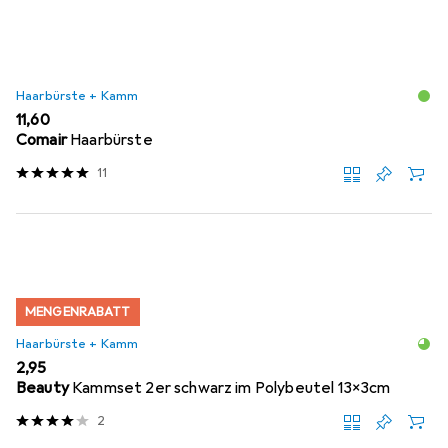
Haarbürste + Kamm
EUR
11,60
Comair
Haarbürste
11
MENGENRABATT
Haarbürste + Kamm
EUR
2,95
Beauty
Kammset 2er schwarz im Polybeutel 13x3cm
2