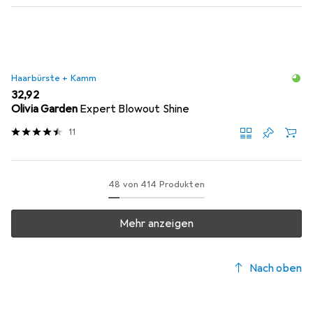
Haarbürste + Kamm
EUR
32,92
Olivia Garden
Expert Blowout Shine
11
48 von 414 Produkten
Mehr anzeigen
Nach oben