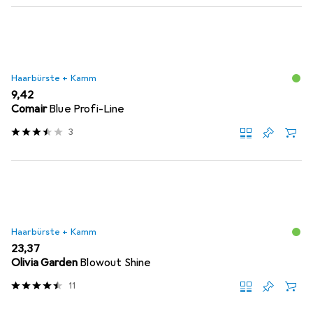
Haarbürste + Kamm
EUR
9,42
Comair
Blue Profi-Line
3
Haarbürste + Kamm
EUR
23,37
Olivia Garden
Blowout Shine
11