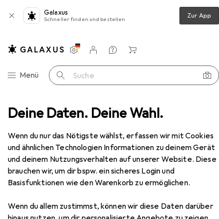
Galaxus
Zur App
Schneller finden und bestellen
Einstellungen
Kundenkonto
Vergleichslisten
Merklisten
Warenkorb
Navigation nach Kategorien
Menü
Suche
heat protection Elseve Dream Long (The Heat Spray) 150 ml
Deine Daten. Deine Wahl.
Zubehör
Wenn du nur das Nötigste wählst, erfassen wir mit Cookies
und ähnlichen Technologien Informationen zu deinem Gerät
und deinem Nutzungsverhalten auf unserer Website. Diese
brauchen wir, um dir bspw. ein sicheres Login und
Basisfunktionen wie den Warenkorb zu ermöglichen.
Wenn du allem zustimmst, können wir diese Daten darüber
hinaus nutzen, um dir personalisierte Angebote zu zeigen,