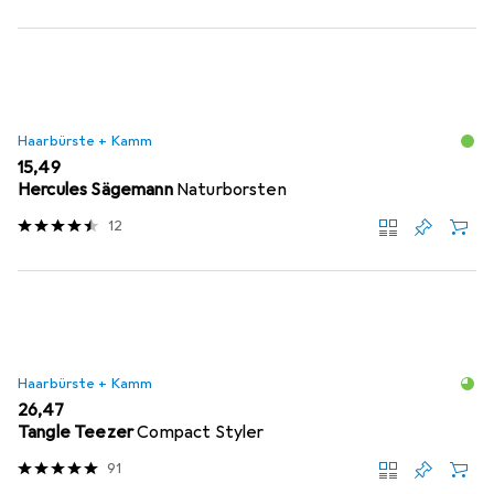
Haarbürste + Kamm
EUR
15,49
Hercules Sägemann
Naturborsten
12
Haarbürste + Kamm
EUR
26,47
Tangle Teezer
Compact Styler
91