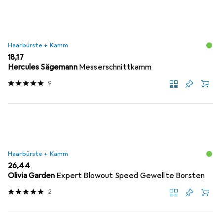
Haarbürste + Kamm
EUR
18,17
Hercules Sägemann
Messerschnittkamm
9
Haarbürste + Kamm
EUR
26,44
Olivia Garden
Expert Blowout Speed Gewellte Borsten
2