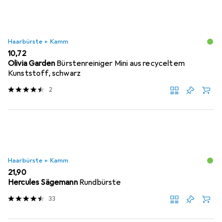
Haarbürste + Kamm
EUR
10,72
Olivia Garden
Bürstenreiniger Mini aus recyceltem
Kunststoff, schwarz
2
Haarbürste + Kamm
EUR
21,90
Hercules Sägemann
Rundbürste
33