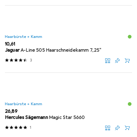
Haarbürste + Kamm
EUR
10,61
Jaguar
A-Line 505 Haarschneidekamm 7,25"
3
Haarbürste + Kamm
EUR
26,89
Hercules Sägemann
Magic Star 5660
1