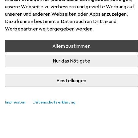
Hier findest du passendes Zubehör zum Produkt Makita
unsere Webseite zu verbessern und gezielte Werbung auf
DCB200A aus den Kategorien Werkzeugakku +
unseren und anderen Webseiten oder Apps anzuzeigen.
Ladegerät und Powerbank.
Dazu können bestimmte Daten auch an Dritte und
Werbepartner weitergegeben werden.
Relevanz
Produktliste
Allem zustimmen
Nur das Nötigste
Werkzeugakku + Ladegerät
EUR
37,80
Einstellungen
Makita
TD 00000111
14.40 V
1
Impressum
Datenschutzerklärung