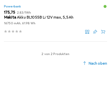
Powerbank
EUR
EUR
175,75
2,83
/
1Wh
Makita
Akku BL1055B Li 12V max, 5,5Ah
16750 mAh, 61.98 Wh
2 von 2 Produkten
Nach oben