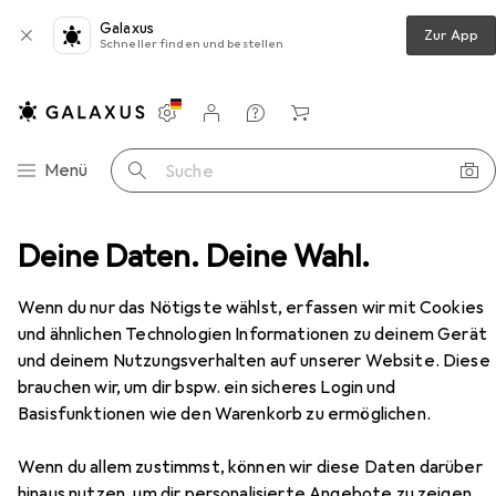
Galaxus
Zur App
Schneller finden und bestellen
Einstellungen
Kundenkonto
Vergleichslisten
Merklisten
Warenkorb
Navigation nach Kategorien
Menü
Suche
Deine Daten. Deine Wahl.
Wärmetherapie
Heizdecke
Makita DCB200A
Zubehör
Wenn du nur das Nötigste wählst, erfassen wir mit Cookies
EUR
109,69
Makita
DCB200A
und ähnlichen Technologien Informationen zu deinem Gerät
140 x 70 cm
und deinem Nutzungsverhalten auf unserer Website. Diese
brauchen wir, um dir bspw. ein sicheres Login und
Basisfunktionen wie den Warenkorb zu ermöglichen.
Zubehör für Makita DCB200A
Wenn du allem zustimmst, können wir diese Daten darüber
hinaus nutzen, um dir personalisierte Angebote zu zeigen,