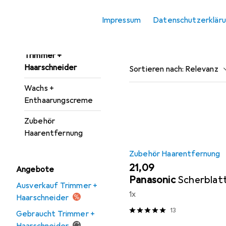
Haarfarbe.
Pinzette
Impressum
Datenschutzerklär
Rasierapparat
Beliebt
Zubehör Ha
Trimmer +
Haarschneider
Sortieren nach
:
Relevanz
Wachs +
Produktliste
Enthaarungscreme
Zubehör
Haarentfernung
Zubehör Haarentfernung
EUR
21,09
Angebote
Panasonic
Scherblat
Ausverkauf Trimmer +
1x
Haarschneider
13
Gebraucht Trimmer +