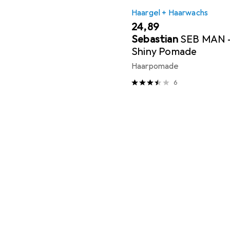
Haargel + Haarwachs
EUR
24,89
Sebastian
SEB MAN -
Shiny Pomade
Haarpomade
6