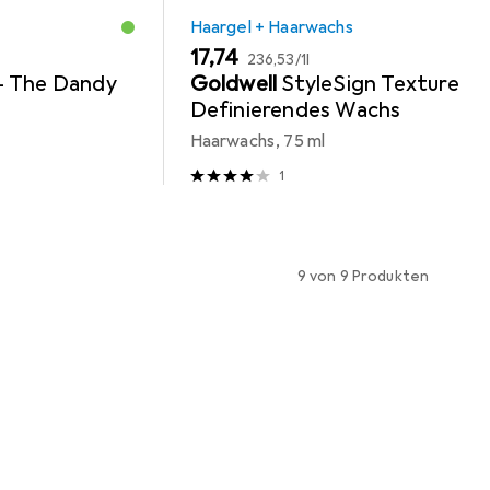
Haargel + Haarwachs
EUR
EUR
17,74
236,53
/
1l
 The Dandy
Goldwell
StyleSign Texture
Definierendes Wachs
Haarwachs, 75 ml
1
9 von 9 Produkten