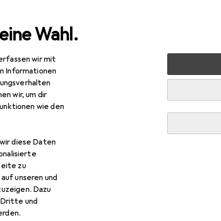
eine Wahl.
erfassen wir mit
uty + Gesundheit
Rasur + Haarentfernung
Trimmer + Ha
en Informationen
ungsverhalten
en wir, um dir
funktionen wie den
R
,37
nasonic
ER-GB80
wir diese Daten
onalisierte
eite zu
 auf unseren und
r Panasonic ER-GB80
zuzeigen. Dazu
Dritte und
rden.
 Zubehör zum Produkt Panasonic ER-GB80 aus den Kategorien 