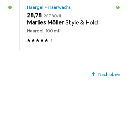
Haargel + Haarwachs
EUR
EUR
28,78
287,80
/
1l
Marlies Möller
Style & Hold
Haargel, 100 ml
1
Nach oben