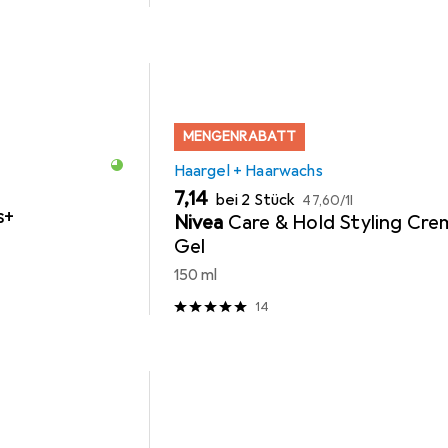
MENGENRABATT
Haargel + Haarwachs
EUR
EUR
7,14
bei 2 Stück
47,60
/
1l
s+
Nivea
Care & Hold Styling Cre
Gel
150 ml
14