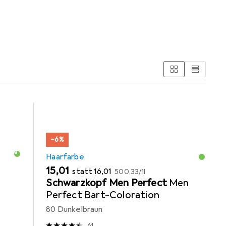
be
Gesichtscreme
Haargel + Haarwachs
−6%
Haarfarbe
EUR
EUR
EUR
15,01
statt
16,01
500,33
/
1l
Schwarzkopf Men Perfect
Men
Perfect Bart-Coloration
80 Dunkelbraun
61