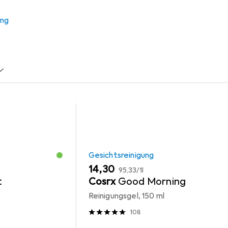
ung
arentfernung
Panasonic
Gesichtsreinigung
Haarfar
Gesichtsreinigung
EUR
EUR
14,30
95,33
/
1l
t
Cosrx
Good Morning
Reinigungsgel, 150 ml
108