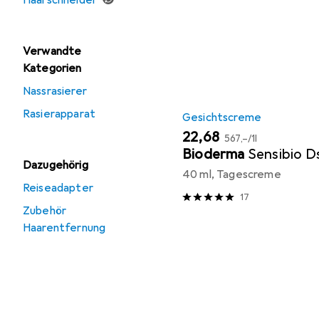
Haarschneider
Verwandte
Kategorien
Nassrasierer
Rasierapparat
Gesichtscreme
EUR
EUR
22,68
567,–
/
1l
Bioderma
Sensibio D
Dazugehörig
40 ml, Tagescreme
Reiseadapter
17
Zubehör
Haarentfernung