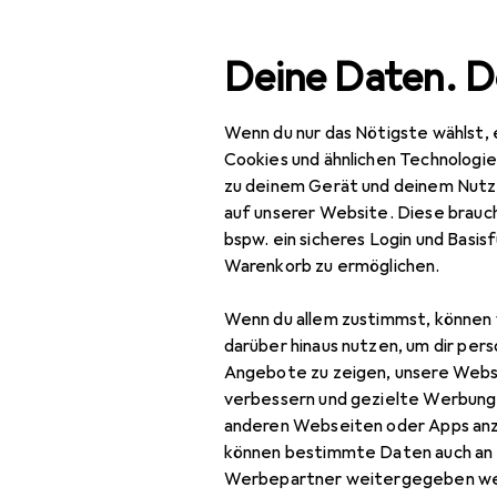
Suche
Deine Daten. D
Wenn du nur das Nötigste wählst, 
Navigation nach Kategorien
Gesamtsortiment
Bea
Gesamtsortiment
Cookies und ähnlichen Technologi
zu deinem Gerät und deinem Nutz
Beauty +
auf unserer Website. Diese brauch
Gesundheit
bspw. ein sicheres Login und Basis
EU
72
Warenkorb zu ermöglichen.
Pa
Rasur +
Haarentfernung
Wenn du allem zustimmst, können 
Bartpflege
darüber hinaus nutzen, um dir pers
Angebote zu zeigen, unsere Webs
Epilierer
verbessern und gezielte Werbung
Zubehör fü
anderen Webseiten oder Apps an
IPL Gerät
können bestimmte Daten auch an 
Werbepartner weitergegeben we
Hier findest du passendes
Nassrasur