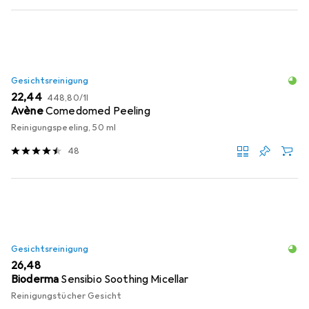
Gesichtsreinigung
EUR
EUR
22,44
448,80
/
1l
Avène
Comedomed Peeling
Reinigungspeeling, 50 ml
48
Gesichtsreinigung
EUR
26,48
Bioderma
Sensibio Soothing Micellar
Reinigungstücher Gesicht