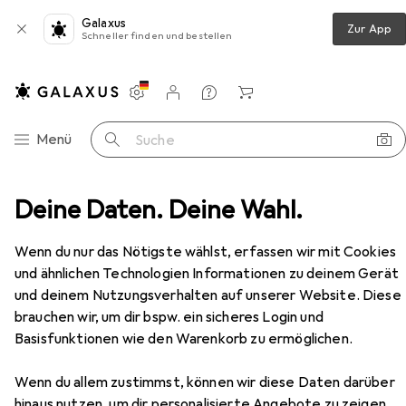
Galaxus
Zur App
Schneller finden und bestellen
Einstellungen
Kundenkonto
Vergleichslisten
Merklisten
Warenkorb
Navigation nach Kategorien
Menü
Suche
htscreme
Deine Daten. Deine Wahl.
Pharma VITAMIN E NACHTCREME, 50 ml CRE
Zubehör
Wenn du nur das Nötigste wählst, erfassen wir mit Cookies
EUR
EUR
12,84
256,80
/
1l
und ähnlichen Technologien Informationen zu deinem Gerät
Pharma
VITAMIN E NACHTCREME, 50
ml CRE
und deinem Nutzungsverhalten auf unserer Website. Diese
50 ml, Nachtcreme
brauchen wir, um dir bspw. ein sicheres Login und
Basisfunktionen wie den Warenkorb zu ermöglichen.
Wenn du allem zustimmst, können wir diese Daten darüber
Zubehör für Pharma VITAMIN E
hinaus nutzen, um dir personalisierte Angebote zu zeigen,