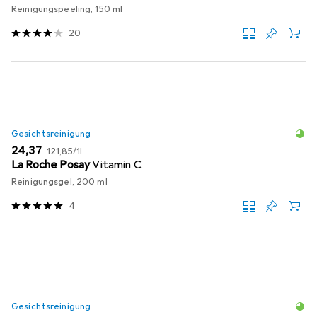
Reinigungspeeling, 150 ml
20
Gesichtsreinigung
EUR
EUR
24,37
121,85
/
1l
La Roche Posay
Vitamin C
Reinigungsgel, 200 ml
4
Gesichtsreinigung