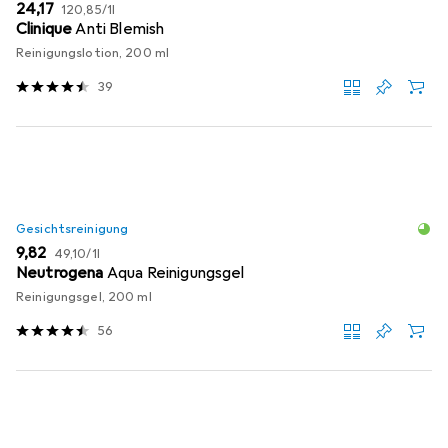
EUR
EUR
24,17
120,85
/
1l
Clinique
Anti Blemish
Reinigungslotion, 200 ml
39
Gesichtsreinigung
EUR
EUR
9,82
49,10
/
1l
Neutrogena
Aqua Reinigungsgel
Reinigungsgel, 200 ml
56