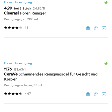
Gesichtsreinigung
EUR
EUR
4,99
bei 2 Stück
24,95
/
1l
Clearasil
Poren Reiniger
Reinigungsgel, 200 ml
48
Gesichtsreinigung
EUR
EUR
11,76
133,63
/
1l
CeraVe
Schäumendes Reinigungsgel für Gesicht und
Körper
Reinigungsschaum, 88 ml
447