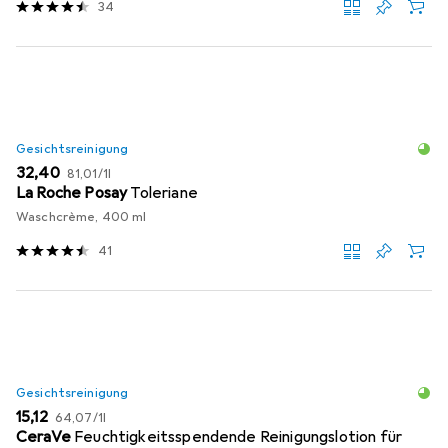
34
Gesichtsreinigung
EUR
EUR
32,40
81,01
/
1l
La Roche Posay
Toleriane
Waschcrème, 400 ml
41
Gesichtsreinigung
EUR
EUR
15,12
64,07
/
1l
CeraVe
Feuchtigkeitsspendende Reinigungslotion für