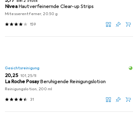
EUR
5,77
bei 2 Stück
Nivea
Hautverfeinernde Clear-up Strips
Mitesserentferner, 20.50 g
159
Gesichtsreinigung
EUR
EUR
20,25
101,25
/
1l
La Roche Posay
Beruhigende Reinigungslotion
Reinigungslotion, 200 ml
31