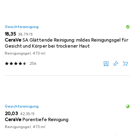
Gesichtsreinigung
EUR
EUR
18,35
38,79
/
1l
CeraVe
SA Glättende Reinigung: mildes Reinigungsgel für
Gesicht und Körper bei trockener Haut
Reinigungsgel, 473 ml
256
Gesichtsreinigung
EUR
EUR
20,03
42,35
/
1l
CeraVe
Porentiefe Reinigung
Reinigungsgel, 473 ml