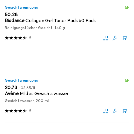
Gesichtsreinigung
EUR
50,28
Biodance
Collagen Gel Toner Pads 60 Pads
Reinigungstücher Gesicht, 140 g
5
Gesichtsreinigung
EUR
EUR
20,73
103,65
/
1l
Avène
Mildes Gesichtswasser
Gesichtswasser, 200 ml
5