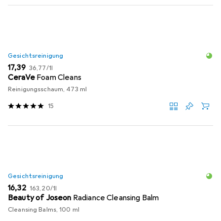
Gesichtsreinigung
EUR
EUR
17,39
36,77
/
1l
CeraVe
Foam Cleans
Reinigungsschaum, 473 ml
15
Gesichtsreinigung
EUR
EUR
16,32
163,20
/
1l
Beauty of Joseon
Radiance Cleansing Balm
Cleansing Balms, 100 ml