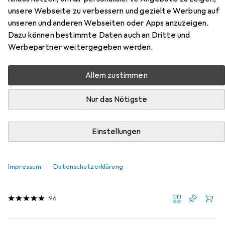
unsere Webseite zu verbessern und gezielte Werbung auf
NACHTCREME, 50 ml CRE
unseren und anderen Webseiten oder Apps anzuzeigen.
Dazu können bestimmte Daten auch an Dritte und
Hier findest du passendes Zubehör zum Produkt Pharma
Werbepartner weitergegeben werden.
VITAMIN E NACHTCREME, 50 ml CRE aus der Kategorie
Gesichtsreinigung.
Allem zustimmen
Relevanz
Nur das Nötigste
Produktliste
Einstellungen
Gesichtsreinigung
EUR
EUR
25,93
64,83
/
1l
Impressum
Datenschutzerklärung
La Roche Posay
Toleriane Double Cleanser
Reinigungsgel, 400 ml
96