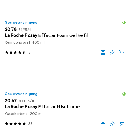
Gesichtsreinigung
EUR
EUR
20,78
51,95
/
1l
La Roche Posay
Effaclar Foam Gel Refill
Reinigungsgel, 400 ml
3
Gesichtsreinigung
EUR
EUR
20,67
103,35
/
1l
La Roche Posay
Effaclar H Isobiome
Waschcrème, 200 ml
38