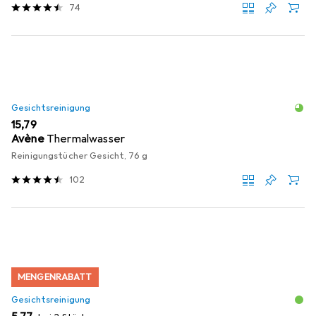
74
Gesichtsreinigung
EUR
15,79
Avène
Thermalwasser
Reinigungstücher Gesicht, 76 g
102
MENGENRABATT
Gesichtsreinigung