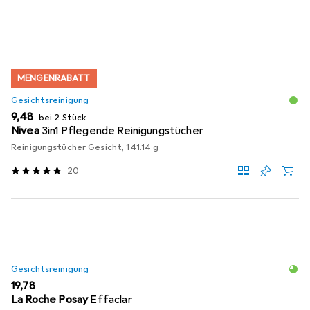
MENGENRABATT
Gesichtsreinigung
EUR
9,48
bei 2 Stück
Nivea
3in1 Pflegende Reinigungstücher
Reinigungstücher Gesicht, 141.14 g
20
Gesichtsreinigung
EUR
19,78
La Roche Posay
Effaclar