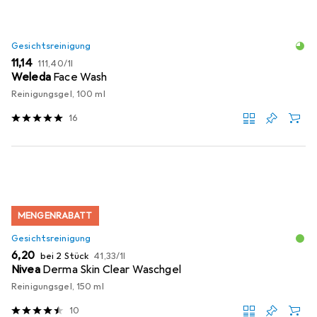
Gesichtsreinigung
EUR
EUR
11,14
111,40
/
1l
Weleda
Face Wash
Reinigungsgel, 100 ml
16
MENGENRABATT
Gesichtsreinigung
EUR
EUR
6,20
bei 2 Stück
41,33
/
1l
Nivea
Derma Skin Clear Waschgel
Reinigungsgel, 150 ml
10