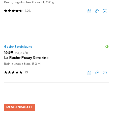
Reinigungstücher Gesicht, 150 g
828
Gesichtsreinigung
EUR
EUR
16,99
113,27
/
1l
La Roche Posay
Serozinc
Reinigungslotion, 150 ml
10
MENGENRABATT