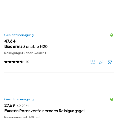
Gesichtsreinigung
EUR
47,64
Bioderma
Sensibio H20
Reinigungstücher Gesicht
10
Gesichtsreinigung
EUR
EUR
27,69
69,23
/
1l
Eucerin
Porenverfeinerndes Reinigungsgel
Reinigungsgel, 400 ml