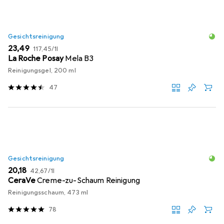
Gesichtsreinigung
EUR
EUR
23,49
117,45
/
1l
La Roche Posay
Mela B3
Reinigungsgel, 200 ml
47
Gesichtsreinigung
EUR
EUR
20,18
42,67
/
1l
CeraVe
Creme-zu-Schaum Reinigung
Reinigungsschaum, 473 ml
78