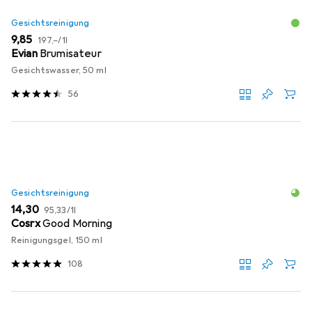
Gesichtsreinigung
EUR
EUR
9,85
197,–
/
1l
Evian
Brumisateur
Gesichtswasser, 50 ml
56
Gesichtsreinigung
EUR
EUR
14,30
95,33
/
1l
Cosrx
Good Morning
Reinigungsgel, 150 ml
108