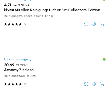
EUR
4,71
bei 2 Stück
Nivea
Mizellen Reinigungstücher 3in1 Collectors Edition
Reinigungstücher Gesicht, 127 g
6
Gesichtsreinigung
EUR
EUR
20,69
137,93
/
1l
Acnemy
Zitclean
Reinigungsgel, 150 ml
2