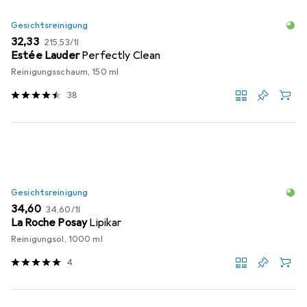
Gesichtsreinigung
EUR
EUR
32,33
215,53
/
1l
Estée Lauder
Perfectly Clean
Reinigungsschaum, 150 ml
38
Gesichtsreinigung
EUR
EUR
34,60
34,60
/
1l
La Roche Posay
Lipikar
Reinigungsöl, 1000 ml
4