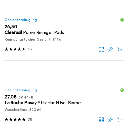
Gesichtsreinigung
EUR
26,50
Clearasil
Poren Reiniger Pads
Reinigungstücher Gesicht, 141 g
57
Gesichtsreinigung
EUR
EUR
27,08
69,44
/
1l
La Roche Posay
Effaclar H Iso-Biome
Waschcrème, 390 ml
38