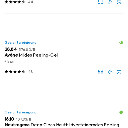
44
Gesichtsreinigung
EUR
EUR
28,84
576,80
/
1l
Avène
Mildes Peeling-Gel
50 ml
48
Gesichtsreinigung
EUR
EUR
16,10
107,33
/
1l
Neutrogena
Deep Clean Hautbildverfeinerndes Peeling