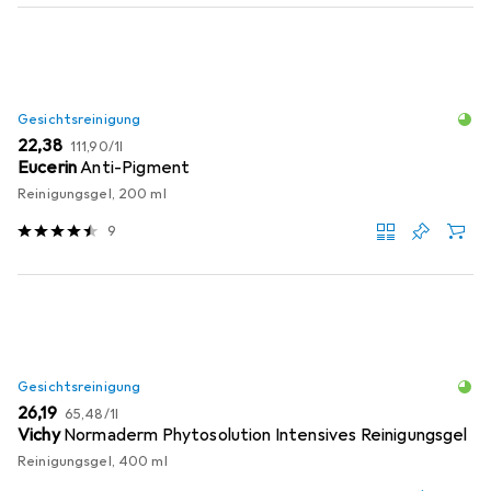
Gesichtsreinigung
EUR
EUR
22,38
111,90
/
1l
Eucerin
Anti-Pigment
Reinigungsgel, 200 ml
9
Gesichtsreinigung
EUR
EUR
26,19
65,48
/
1l
Vichy
Normaderm Phytosolution Intensives Reinigungsgel
Reinigungsgel, 400 ml