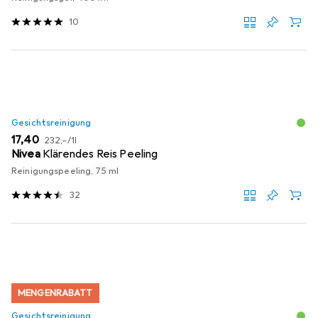
10
Gesichtsreinigung
EUR
EUR
17,40
232,–
/
1l
Nivea
Klärendes Reis Peeling
Reinigungspeeling, 75 ml
32
MENGENRABATT
Gesichtsreinigung