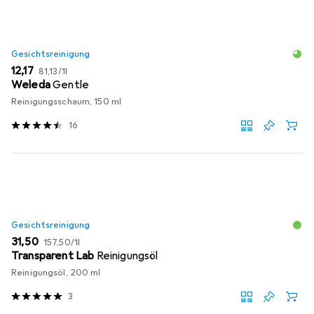
Gesichtsreinigung
EUR
EUR
12,17
81,13
/
1l
Weleda
Gentle
Reinigungsschaum, 150 ml
16
Gesichtsreinigung
EUR
EUR
31,50
157,50
/
1l
Transparent Lab
Reinigungsöl
Reinigungsöl, 200 ml
3