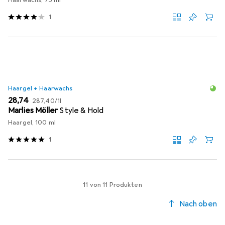
Haarwachs, 75 ml
1
Haargel + Haarwachs
EUR
EUR
28,74
287,40
/
1l
Marlies Möller
Style & Hold
Haargel, 100 ml
1
11 von 11 Produkten
Nach oben