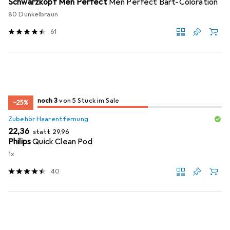
Schwarzkopf Men Perfect
Men Perfect Bart-Coloration
80 Dunkelbraun
61
3
3
noch 3
/ 5
/ 5 im Sale
von 5 Stück im Sale
−25%
Zubehör Haarentfernung
EUR
EUR
22,36
statt
29,96
Philips
Quick Clean Pod
1x
40