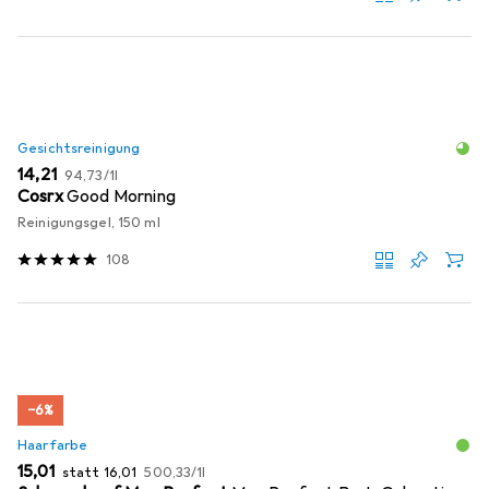
Gesichtsreinigung
EUR
EUR
14,21
94,73
/
1l
Cosrx
Good Morning
Reinigungsgel, 150 ml
108
−6%
Haarfarbe
EUR
EUR
EUR
15,01
statt
16,01
500,33
/
1l