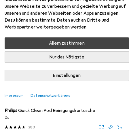
unsere Webseite zu verbessern und gezielte Werbung auf
Hier findest du passendes Zubehör zum Produkt Philips
unseren und anderen Webseiten oder Apps anzuzeigen.
Hairclipper Series 7000 aus den Kategorien Zubehör
Dazu können bestimmte Daten auch an Dritte und
Haarentfernung, Gesichtsreinigung und Haarfarbe.
Werbepartner weitergegeben werden.
Allem zustimmen
Beliebt
Zubehör Haarentfernung
Philips
Gesichtsrein
Nur das Nötigste
Relevanz
Produktliste
Einstellungen
Impressum
Datenschutzerklärung
Zubehör Haarentfernung
EUR
15,37
Philips
Quick Clean Pod Reinigungskartusche
2x
380