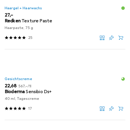
Haargel + Haarwachs
EUR
27,–
Redken
Texture Paste
Haarpaste, 75 g
25
Gesichtscreme
EUR
EUR
22,68
567,–
/
1l
Bioderma
Sensibio Ds+
40 ml, Tagescreme
17