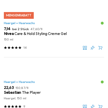
MENGENRABATT
Haargel + Haarwachs
EUR
EUR
7,14
bei 2 Stück
47,60
/
1l
Nivea
Care & Hold Styling Creme Gel
150 ml
14
Haargel + Haarwachs
EUR
EUR
22,63
150,87
/
1l
Sebastian
The Player
Haargel, 150 ml
9