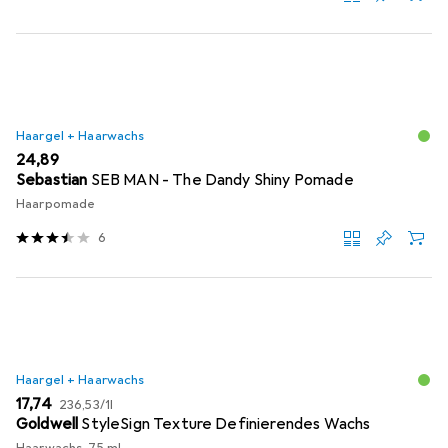
Haargel + Haarwachs
EUR
24,89
Sebastian
SEB MAN - The Dandy Shiny Pomade
Haarpomade
6
Haargel + Haarwachs
EUR
EUR
17,74
236,53
/
1l
Goldwell
StyleSign Texture Definierendes Wachs