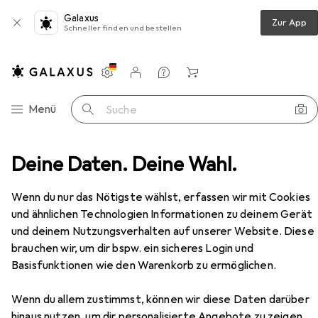
Galaxus
Zur App
Schneller finden und bestellen
Einstellungen
Kundenkonto
Vergleichslisten
Merklisten
Warenkorb
Navigation nach Kategorien
Menü
Suche
immer + Haarschneider
Deine Daten. Deine Wahl.
Philips Hairclipper Series 7000
Zubehör
Wenn du nur das Nötigste wählst, erfassen wir mit Cookies
EUR
59,99
Philips
Hairclipper Series 7000
und ähnlichen Technologien Informationen zu deinem Gerät
und deinem Nutzungsverhalten auf unserer Website. Diese
brauchen wir, um dir bspw. ein sicheres Login und
Basisfunktionen wie den Warenkorb zu ermöglichen.
Zubehör für Philips Hairclipper
Wenn du allem zustimmst, können wir diese Daten darüber
Series 7000
hinaus nutzen, um dir personalisierte Angebote zu zeigen,