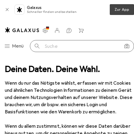
Galaxus
Zur App
Schneller finden und bestellen
Einstellungen
Kundenkonto
Vergleichslisten
Merklisten
Warenkorb
Navigation nach Kategorien
Menü
Suche
kenstab
Deine Daten. Deine Wahl.
Profi-Care Hair styler ProfiCare PC-HC 3049
Zubehör
EUR
13,56
Wenn du nur das Nötigste wählst, erfassen wir mit Cookies
Profi-Care
Hair styler ProfiCare PC-
und ähnlichen Technologien Informationen zu deinem Gerät
HC 3049
und deinem Nutzungsverhalten auf unserer Website. Diese
brauchen wir, um dir bspw. ein sicheres Login und
Basisfunktionen wie den Warenkorb zu ermöglichen.
Zubehör für Profi-Care Hair
styler ProfiCare PC-HC 3049
Wenn du allem zustimmst, können wir diese Daten darüber
hinaus nutzen, um dir personalisierte Angebote zu zeigen,