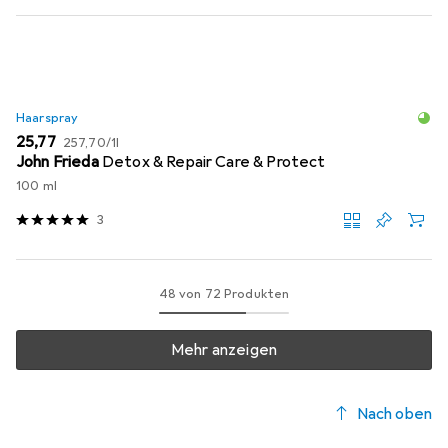
Haarspray
EUR
EUR
25,77
257,70
/
1l
John Frieda
Detox & Repair Care & Protect
100 ml
3
48 von 72 Produkten
Mehr anzeigen
Nach oben