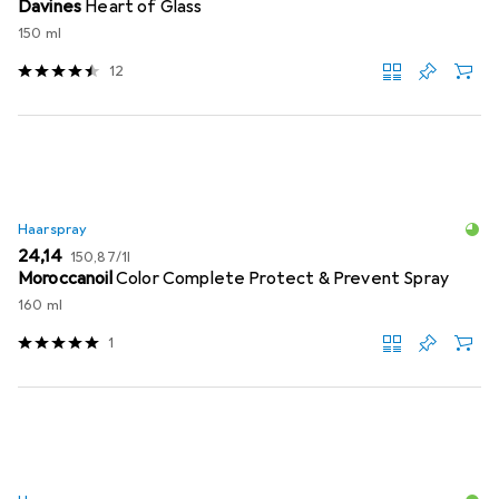
Davines
Heart of Glass
150 ml
12
Haarspray
EUR
EUR
24,14
150,87
/
1l
Moroccanoil
Color Complete Protect & Prevent Spray
160 ml
1