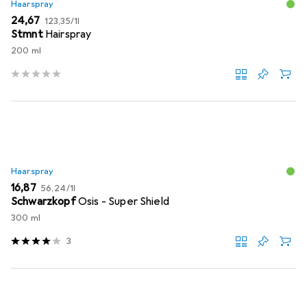
Haarspray
EUR
EUR
24,67
123,35
/
1l
Stmnt
Hairspray
200 ml
Haarspray
EUR
EUR
16,87
56,24
/
1l
Schwarzkopf
Osis - Super Shield
300 ml
3