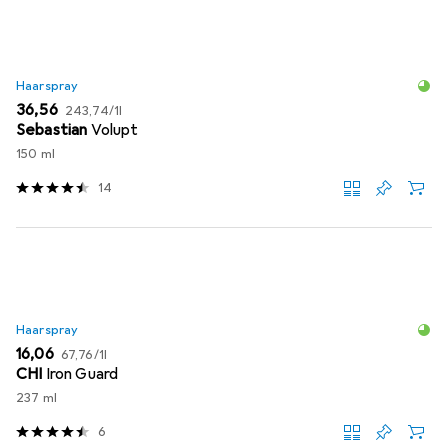
Haarspray
EUR
EUR
36,56
243,74
/
1l
Sebastian
Volupt
150 ml
14
Haarspray
EUR
EUR
16,06
67,76
/
1l
CHI
Iron Guard
237 ml
6