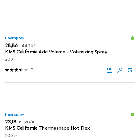
Haarspray
EUR
EUR
28,86
144,30
/
1l
KMS California
Add Volume - Volumizing Spray
200 ml
7
Haarspray
EUR
EUR
23,18
115,90
/
1l
KMS California
Thermashape Hot Flex
200 ml