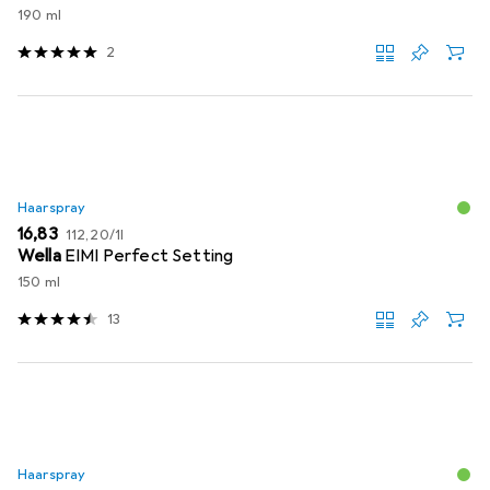
190 ml
2
Haarspray
EUR
EUR
16,83
112,20
/
1l
Wella
EIMI Perfect Setting
150 ml
13
Haarspray