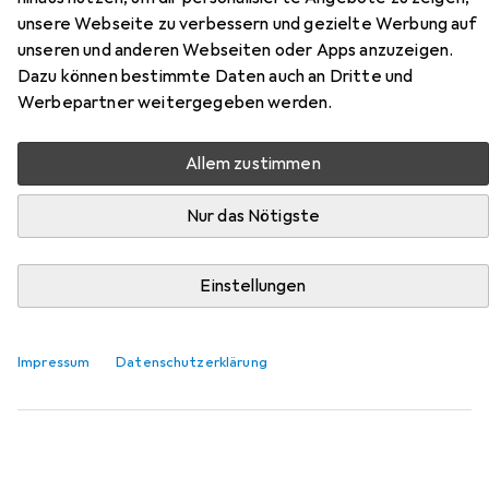
unsere Webseite zu verbessern und gezielte Werbung auf
Hier findest du passendes Zubehör zum Produkt Profi-
unseren und anderen Webseiten oder Apps anzuzeigen.
Care Hair styler ProfiCare PC-HC 3049 aus der Kategorie
Dazu können bestimmte Daten auch an Dritte und
Haarspray.
Werbepartner weitergegeben werden.
Relevanz
Produktliste
Allem zustimmen
Nur das Nötigste
Haarspray
EUR
EUR
17,10
85,50
/
1l
Einstellungen
Got2b
Guardian Angel
200 ml
Impressum
Datenschutzerklärung
13