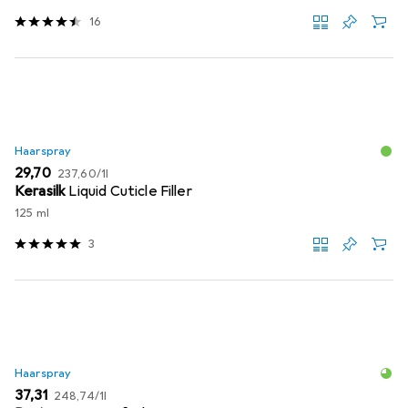
16
Haarspray
EUR
EUR
29,70
237,60
/
1l
Kerasilk
Liquid Cuticle Filler
125 ml
3
Haarspray
EUR
EUR
37,31
248,74
/
1l