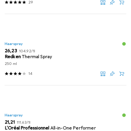
29
Haarspray
EUR
EUR
26,23
104,92
/
1l
Redken
Thermal Spray
250 ml
14
Haarspray
EUR
EUR
21,21
111,63
/
1l
L'Oréal Professionnel
All-in-One Performer