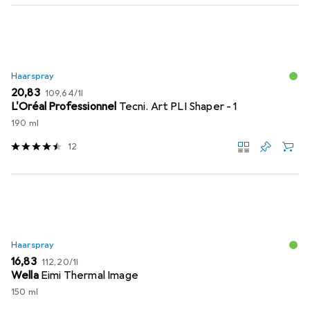
Haarspray
EUR
EUR
20,83
109,64
/
1l
L'Oréal Professionnel
Tecni. Art PLI Shaper - 1
190 ml
12
Haarspray
EUR
EUR
16,83
112,20
/
1l
Wella
Eimi Thermal Image
150 ml