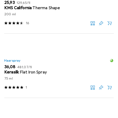
EUR
EUR
25,93
129,65
/
1l
KMS California
Therma Shape
200 ml
16
Haarspray
EUR
EUR
36,08
481,07
/
1l
Kerasilk
Flat Iron Spray
75 ml
1