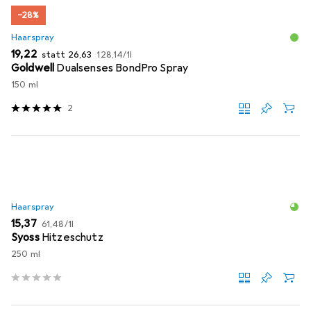
−28%
Haarspray
EUR
EUR
EUR
19,22
statt
26,63
128,14
/
1l
Goldwell
Dualsenses BondPro Spray
150 ml
2
Haarspray
EUR
EUR
15,37
61,48
/
1l
Syoss
Hitzeschutz
250 ml