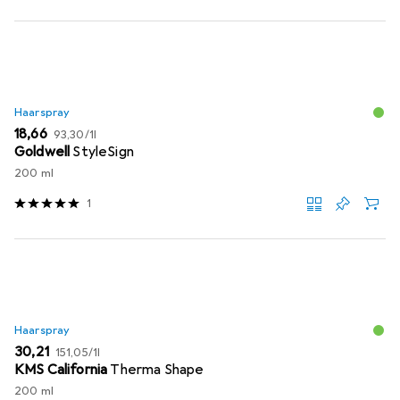
Haarspray
EUR
EUR
18,66
93,30
/
1l
Goldwell
StyleSign
200 ml
1
Haarspray
EUR
EUR
30,21
151,05
/
1l
KMS California
Therma Shape
200 ml