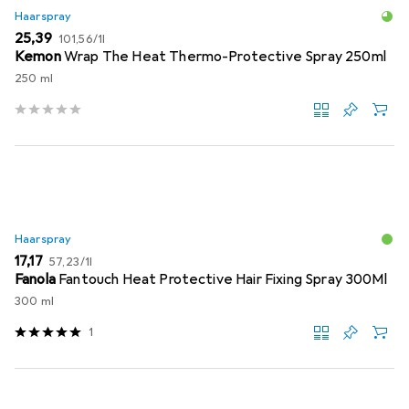
Haarspray
EUR
EUR
25,39
101,56
/
1l
Kemon
Wrap The Heat Thermo-Protective Spray 250ml
250 ml
Haarspray
EUR
EUR
17,17
57,23
/
1l
Fanola
Fantouch Heat Protective Hair Fixing Spray 300Ml
300 ml
1