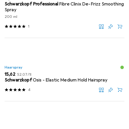
Schwarzkopf Professional
Fibre Clinix De-Frizz Smoothing
Spray
200 ml
1
Haarspray
EUR
EUR
15,62
52,07
/
1l
Schwarzkopf
Osis - Elastic Medium Hold Hairspray
4