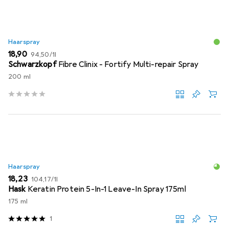
Haarspray
EUR
EUR
18,90
94,50
/
1l
Schwarzkopf
Fibre Clinix - Fortify Multi-repair Spray
200 ml
Haarspray
EUR
EUR
18,23
104,17
/
1l
Hask
Keratin Protein 5-In-1 Leave-In Spray 175ml
175 ml
1