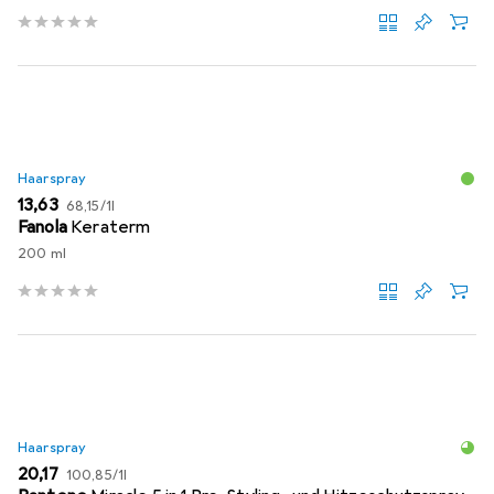
Haarspray
EUR
EUR
13,63
68,15
/
1l
Fanola
Keraterm
200 ml
Haarspray
EUR
EUR
20,17
100,85
/
1l