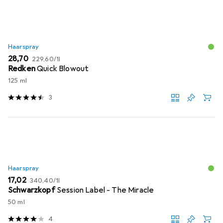
Haarspray
EUR
EUR
28,70
229,60
/
1l
Redken
Quick Blowout
125 ml
3
Haarspray
EUR
EUR
17,02
340,40
/
1l
Schwarzkopf
Session Label - The Miracle
50 ml
4