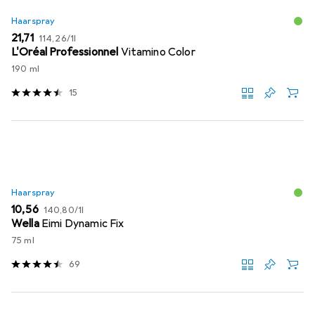
Haarspray
EUR
EUR
21,71
114,26
/
1l
L'Oréal Professionnel
Vitamino Color
190 ml
15
Haarspray
EUR
EUR
10,56
140,80
/
1l
Wella
Eimi Dynamic Fix
75 ml
69