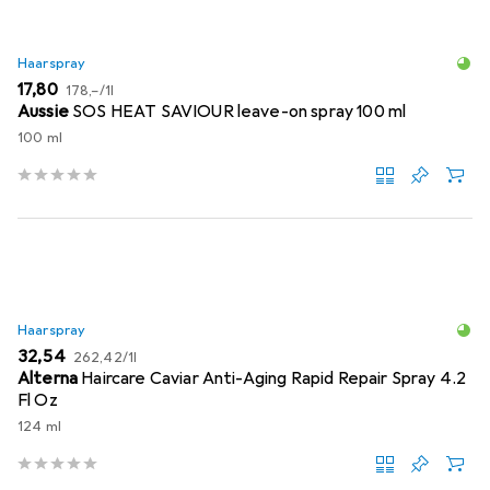
Haarspray
EUR
EUR
17,80
178,–
/
1l
Aussie
SOS HEAT SAVIOUR leave-on spray 100 ml
100 ml
Haarspray
EUR
EUR
32,54
262,42
/
1l
Alterna
Haircare Caviar Anti-Aging Rapid Repair Spray 4.2
Fl Oz
124 ml