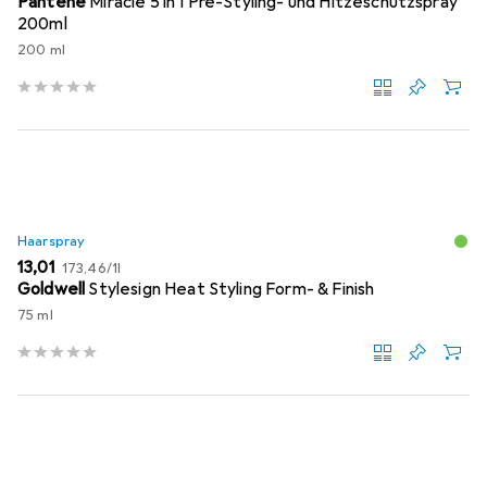
Pantene
Miracle 5 in 1 Pre-Styling- und Hitzeschutzspray
200ml
200 ml
Haarspray
EUR
EUR
13,01
173,46
/
1l
Goldwell
Stylesign Heat Styling Form- & Finish
75 ml