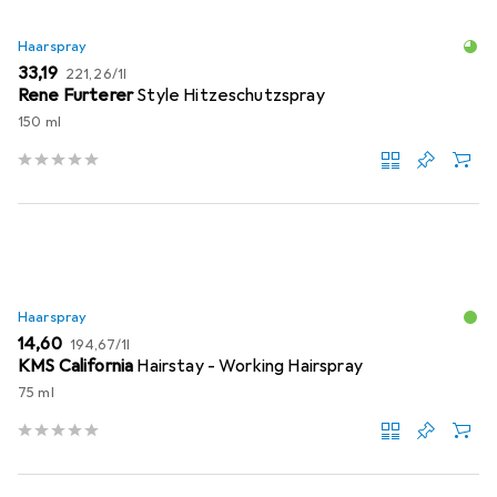
Haarspray
EUR
EUR
33,19
221,26
/
1l
Rene Furterer
Style Hitzeschutzspray
150 ml
Haarspray
EUR
EUR
14,60
194,67
/
1l
KMS California
Hairstay - Working Hairspray
75 ml