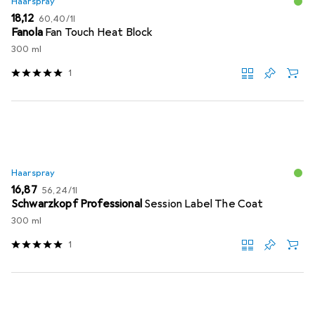
Haarspray
EUR
EUR
18,12
60,40
/
1l
Fanola
Fan Touch Heat Block
300 ml
1
Haarspray
EUR
EUR
16,87
56,24
/
1l
Schwarzkopf Professional
Session Label The Coat
300 ml
1