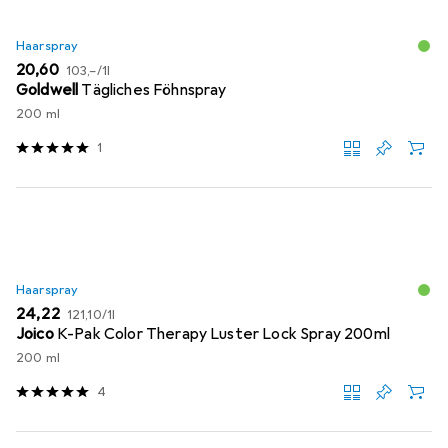
Haarspray
EUR
EUR
20,60
103,–
/
1l
Goldwell
Tägliches Föhnspray
200 ml
1
Haarspray
EUR
EUR
24,22
121,10
/
1l
Joico
K-Pak Color Therapy Luster Lock Spray 200ml
200 ml
4