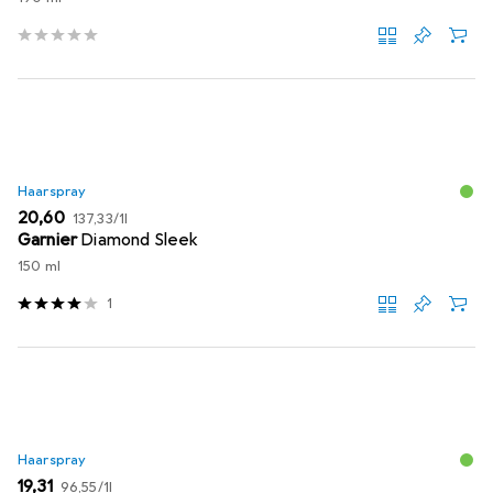
Haarspray
EUR
EUR
20,60
137,33
/
1l
Garnier
Diamond Sleek
150 ml
1
Haarspray
EUR
EUR
19,31
96,55
/
1l