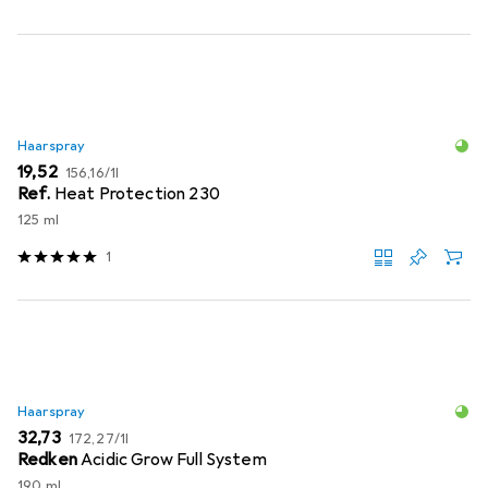
Haarspray
EUR
EUR
19,52
156,16
/
1l
Ref.
Heat Protection 230
125 ml
1
Haarspray
EUR
EUR
32,73
172,27
/
1l
Redken
Acidic Grow Full System
190 ml