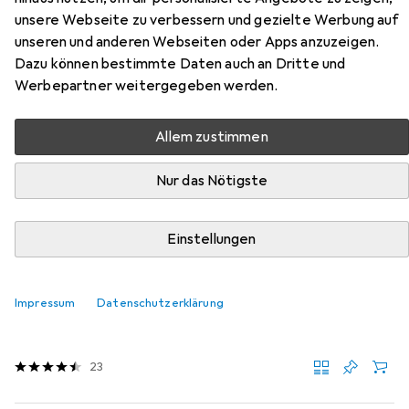
unsere Webseite zu verbessern und gezielte Werbung auf
unseren und anderen Webseiten oder Apps anzuzeigen.
Zubehör für Rio Spa Pedi
Dazu können bestimmte Daten auch an Dritte und
Werbepartner weitergegeben werden.
Hier findest du passendes Zubehör zum Produkt Rio Spa
Pedi aus der Kategorie Fusspflegemittel.
Allem zustimmen
Relevanz
Nur das Nötigste
Produktliste
Einstellungen
Fusspflegemittel
EUR
EUR
11,55
154,–
/
1l
Impressum
Datenschutzerklärung
Weleda
Fussbalsam
Fusscrème & Fussgel, 75 ml
23