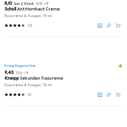
EUR
EUR
8,10
bei 2 Stück
108,–
/
1l
Scholl
AntiHornhaut Creme
Fusscrème & Fussgel, 75 ml
22
Fusspflegemittel
EUR
EUR
9,45
126,–
/
1l
Kneipp
Sekunden Fusscreme
Fusscrème & Fussgel, 75 ml
13