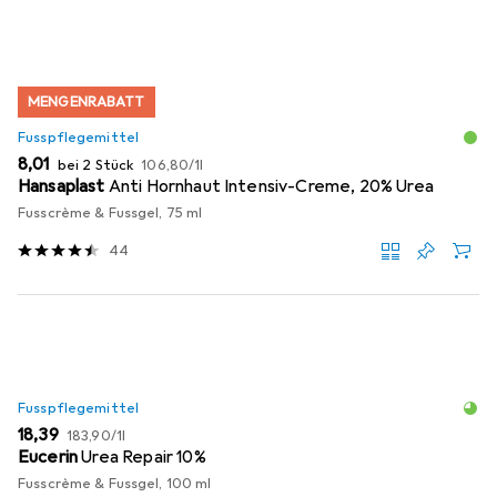
MENGENRABATT
Fusspflegemittel
EUR
EUR
8,01
bei 2 Stück
106,80
/
1l
Hansaplast
Anti Hornhaut Intensiv-Creme, 20% Urea
Fusscrème & Fussgel, 75 ml
44
Fusspflegemittel
EUR
EUR
18,39
183,90
/
1l
Eucerin
Urea Repair 10%
Fusscrème & Fussgel, 100 ml