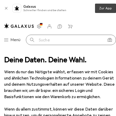
Galaxus
Zur App
Schneller finden und bestellen
Einstellungen
Kundenkonto
Vergleichslisten
Merklisten
Warenkorb
Navigation nach Kategorien
Menü
Suche
aniküre + Pediküre
Deine Daten. Deine Wahl.
Fusspflegegerät
Rio Spa Pedi
Zubehör
Wenn du nur das Nötigste wählst, erfassen wir mit Cookies
und ähnlichen Technologien Informationen zu deinem Gerät
und deinem Nutzungsverhalten auf unserer Website. Diese
EUR
48,52
brauchen wir, um dir bspw. ein sicheres Login und
Rio
Spa Pedi
Basisfunktionen wie den Warenkorb zu ermöglichen.
Wenn du allem zustimmst, können wir diese Daten darüber
hinaus nutzen, um dir personalisierte Angebote zu zeigen,