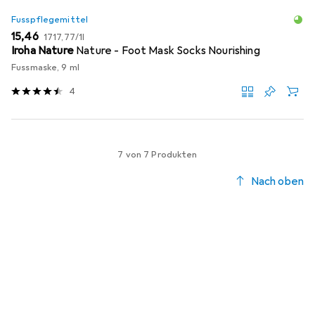
Fusspflegemittel
EUR
EUR
15,46
1717,77
/
1l
Iroha Nature
Nature - Foot Mask Socks Nourishing
Fussmaske, 9 ml
4
7 von 7 Produkten
Nach oben