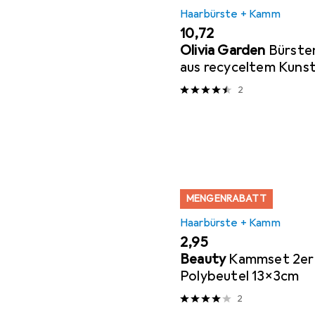
Haarbürste + Kamm
EUR
10,72
Olivia Garden
Bürsten
aus recyceltem Kunst
schwarz
2
MENGENRABATT
Haarbürste + Kamm
EUR
2,95
Beauty
Kammset 2er 
Polybeutel 13x3cm
2