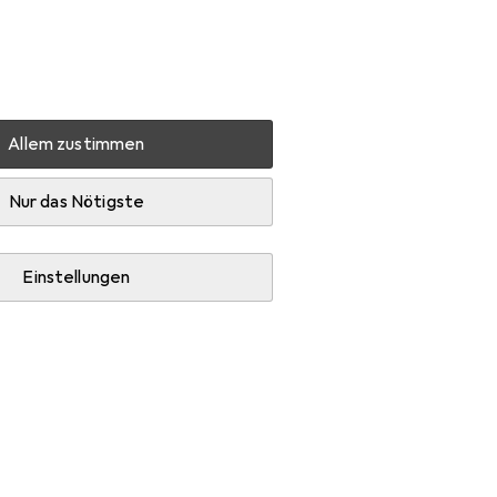
Einstellungen
Kundenkonto
Vergleichslisten
Merklisten
Warenkorb
Anmelden
Allem zustimmen
Haarspray
Wella Nutricurls Waves Milky
Zubehör
Nur das Nötigste
Einstellungen