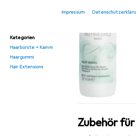
We
Haarspray
Impressum
Datenschutzerklär
150
Verwandte
Kategorien
Haarbürste + Kamm
Haargummi
Hair Extensions
Zubehör für