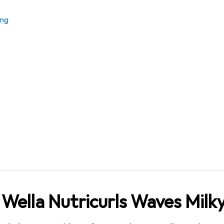
150,87
/
1l
lla
Nutricurls Waves Milky
ung
 ml
 Wella Nutricurls Waves Milk