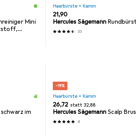
Haarbürste + Kamm
EUR
21,90
reiniger Mini
Hercules Sägemann
Rundbürs
stoff,
33
−19%
Haarbürste + Kamm
EUR
EUR
26,72
statt
32,88
schwarz im
Hercules Sägemann
Scalp Bru
4