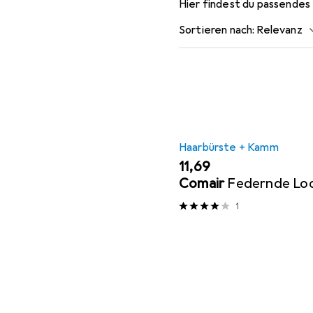
Hier findest du passendes
Sortieren nach
:
Relevanz
Produktliste
Haarbürste + Kamm
EUR
11,69
Comair
Federnde Lo
1