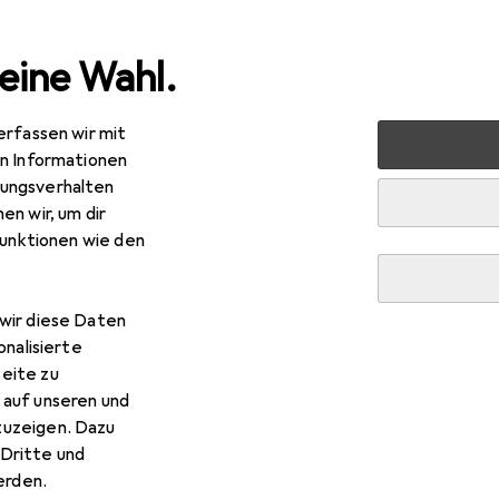
eine Wahl.
erfassen wir mit
ty + Gesundheit
Haarpflege + Haarstyling
Haarstyling
en Informationen
ungsverhalten
en wir, um dir
funktionen wie den
wir diese Daten
onalisierte
eite zu
 auf unseren und
zuzeigen. Dazu
Dritte und
rden.
EUR
R
,63