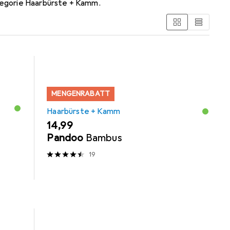
ategorie Haarbürste + Kamm.
MENGENRABATT
Haarbürste + Kamm
EUR
14,99
Pandoo
Bambus
19