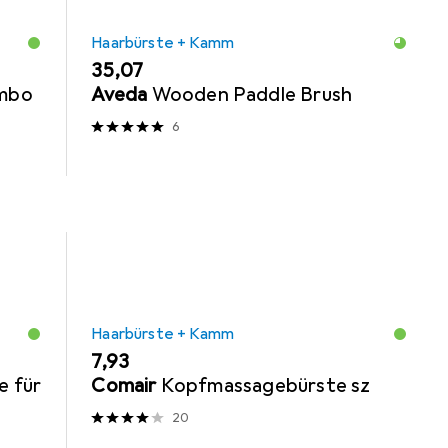
Haarbürste + Kamm
EUR
35,07
ombo
Aveda
Wooden Paddle Brush
6
Haarbürste + Kamm
EUR
7,93
e für
Comair
Kopfmassagebürste sz
20