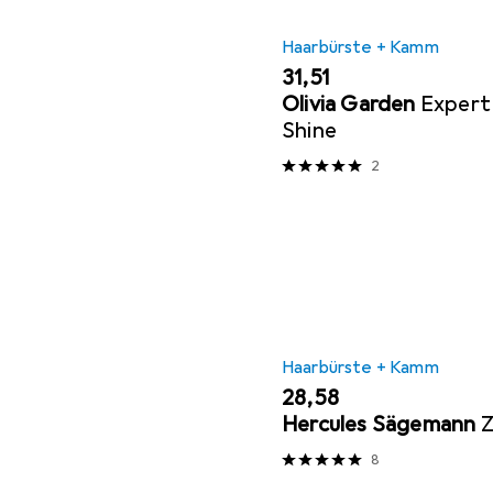
Haarbürste + Kamm
EUR
31,51
Olivia Garden
Expert
Shine
2
Haarbürste + Kamm
EUR
28,58
Hercules Sägemann
Z
8