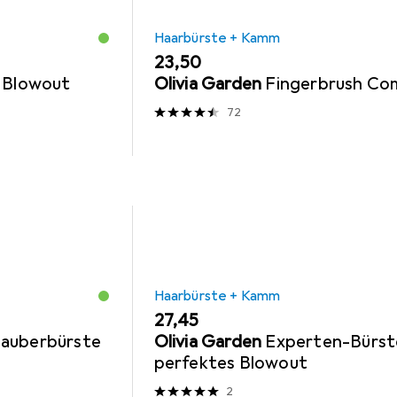
Haarbürste + Kamm
EUR
23,50
 Blowout
Olivia Garden
Fingerbrush C
72
Haarbürste + Kamm
EUR
27,45
auberbürste
Olivia Garden
Experten-Bürst
perfektes Blowout
2