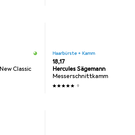
Haarbürste + Kamm
EUR
18,17
 New Classic
Hercules Sägemann
Messerschnittkamm
9