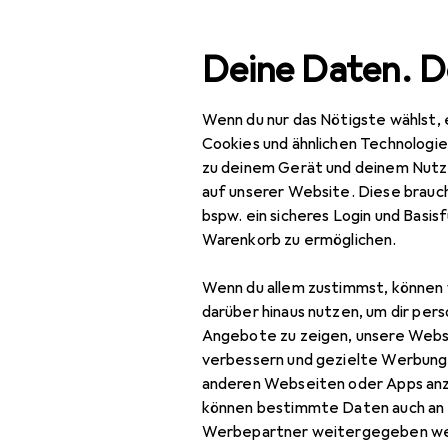
Suche
Deine Daten. D
Wenn du nur das Nötigste wählst, 
Navigation nach Kategorien
Gesamtsortiment
Beau
Gesamtsortiment
Cookies und ähnlichen Technologi
zu deinem Gerät und deinem Nutz
Beauty +
auf unserer Website. Diese brauch
Gesundheit
bspw. ein sicheres Login und Basis
Warenkorb zu ermöglichen.
Haarpflege +
Haarstyling
Wenn du allem zustimmst, können 
darüber hinaus nutzen, um dir pers
Haarstyling
Angebote zu zeigen, unsere Webs
Haarfarbe
verbessern und gezielte Werbung
anderen Webseiten oder Apps an
Haargel + Haarwachs
können bestimmte Daten auch an 
Werbepartner weitergegeben we
Haarschaum
EU
22