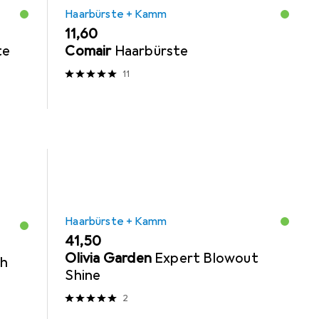
Haarbürste + Kamm
EUR
11,60
te
Comair
Haarbürste
11
Haarbürste + Kamm
EUR
41,50
Olivia Garden
Expert Blowout
sh
Shine
2