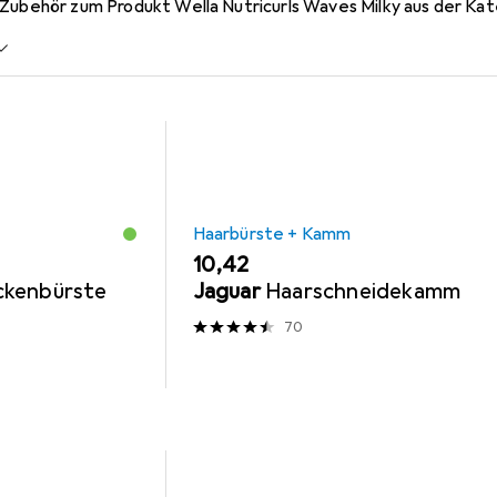
 Zubehör zum Produkt Wella Nutricurls Waves Milky aus der K
Haarbürste + Kamm
EUR
10,42
ckenbürste
Jaguar
Haarschneidekamm
70