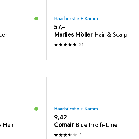
Haarbürste + Kamm
EUR
57,–
ter
Marlies Möller
Hair & Scalp
21
Haarbürste + Kamm
EUR
9,42
 Hair
Comair
Blue Profi-Line
3