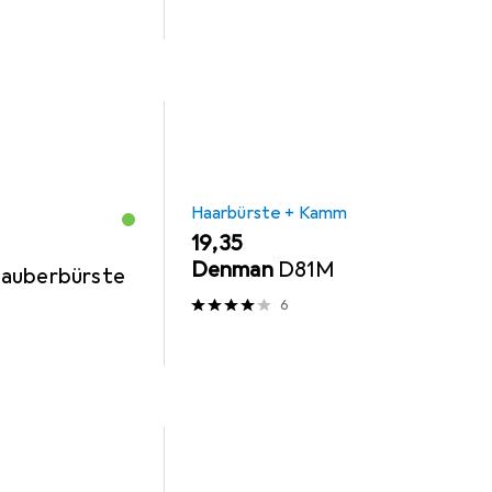
Haarbürste + Kamm
EUR
19,35
Denman
D81M
auberbürste
6