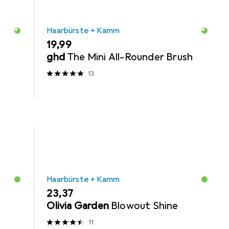
Haarbürste + Kamm
EUR
19,99
ghd
The Mini All-Rounder Brush
13
Haarbürste + Kamm
EUR
23,37
Olivia Garden
Blowout Shine
11