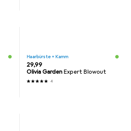
Haarbürste + Kamm
EUR
29,99
Olivia Garden
Expert Blowout
4