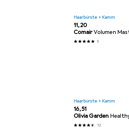
Haarbürste + Kamm
EUR
11,20
Comair
Volumen Mas
5
Haarbürste + Kamm
EUR
16,51
Olivia Garden
Healthy
12