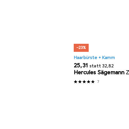
−23%
Haarbürste + Kamm
EUR
EUR
25,31
statt
32,82
Hercules Sägemann
Z
7