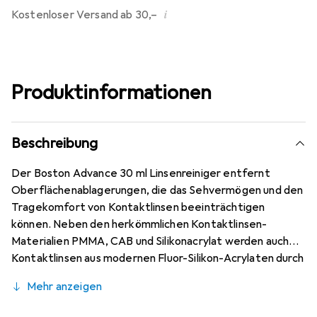
i
Kostenloser Versand ab 30,–
Produktinformationen
Beschreibung
Der Boston Advance 30 ml Linsenreiniger entfernt
Oberflächenablagerungen, die das Sehvermögen und den
Tragekomfort von Kontaktlinsen beeinträchtigen
können. Neben den herkömmlichen Kontaktlinsen-
Materialien PMMA, CAB und Silikonacrylat werden auch
Kontaktlinsen aus modernen Fluor-Silikon-Acrylaten durch
ein zusätzliches, lipidspezifisches Tensid optimal
Mehr anzeigen
gereinigt. Eine besonders schonende Reinigung der
Kontaktlinse ist durch die ausgewogene Anzahl und Form