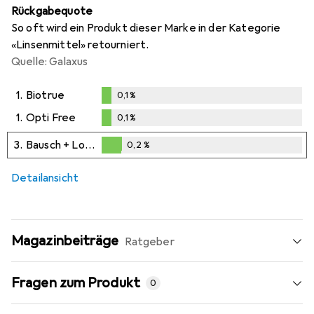
Rückgabequote
So oft wird ein Produkt dieser Marke in der Kategorie
«Linsenmittel» retourniert.
Quelle: Galaxus
1.
Biotrue
0,1
%
0,1
%
1.
Opti Free
0,1
%
0,1
%
3.
Bausch + Lomb
0,2
%
0,2
%
Detailansicht
Magazinbeiträge
Ratgeber
Fragen zum Produkt
0