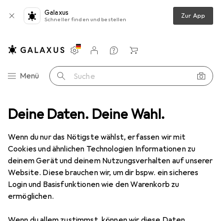
Galaxus
Zur App
Schneller finden und bestellen
Einstellungen
Kundenkonto
Vergleichslisten
Merklisten
Warenkorb
Navigation nach Kategorien
Menü
Suche
Optik
Deine Daten. Deine Wahl.
Linsenmittel
Bausch + Lomb Boston Advance Cleaner
Wenn du nur das Nötigste wählst, erfassen wir mit
Cookies und ähnlichen Technologien Informationen zu
6 Bilder
deinem Gerät und deinem Nutzungsverhalten auf unserer
Website. Diese brauchen wir, um dir bspw. ein sicheres
EUR
14,54
EUR
484,66
/
1l
Login und Basisfunktionen wie den Warenkorb zu
Bausch + Lomb
Boston Advance
ermöglichen.
Cleaner
Wenn du allem zustimmst, können wir diese Daten