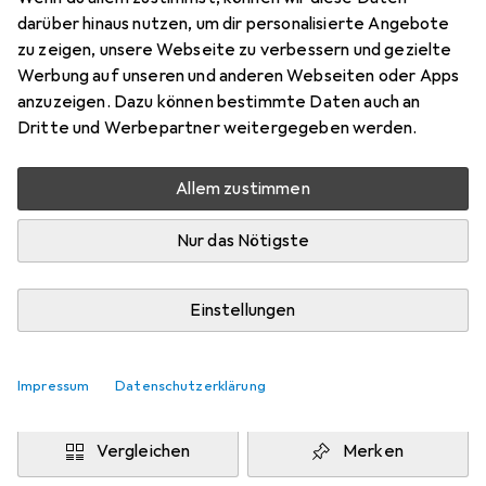
All in One Lösung, 30 ml
darüber hinaus nutzen, um dir personalisierte Angebote
Preis in EUR inkl. MwSt.
zu zeigen, unsere Webseite zu verbessern und gezielte
Werbung auf unseren und anderen Webseiten oder Apps
Marke
Bewertungen
anzuzeigen. Dazu können bestimmte Daten auch an
Mehr von Bausch + Lomb
18
Dritte und Werbepartner weitergegeben werden.
Allem zustimmen
Zwischen Di, 11.8. und Do, 13.8. geliefert
Mehr als 10 Stück an Lager beim Drittanbieter
Nur das Nötigste
Lieferort angeben für genaue Lieferzeit
i
Angebot von
Einstellungen
apohealth - Gesundheit aus der Apotheke
DE
Impressum
Datenschutzerklärung
In den Warenkorb
Vergleichen
Merken