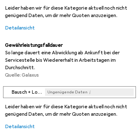
i
i
Ungenügende Daten
Ungenügende Daten
Leider haben wir für diese Kategorie aktuell noch nicht
genügend Daten, um dir mehr Quoten anzuzeigen.
Detailansicht
Gewährleistungsfalldauer
So lange dauert eine Abwicklung ab Ankunft bei der
Servicestelle bis Wiedererhalt in Arbeitstagen im
Durchschnitt.
Quelle: Galaxus
i
Bausch + Lomb
Ungenügende Daten
i
i
Ungenügende Daten
Ungenügende Daten
Leider haben wir für diese Kategorie aktuell noch nicht
genügend Daten, um dir mehr Quoten anzuzeigen.
Detailansicht