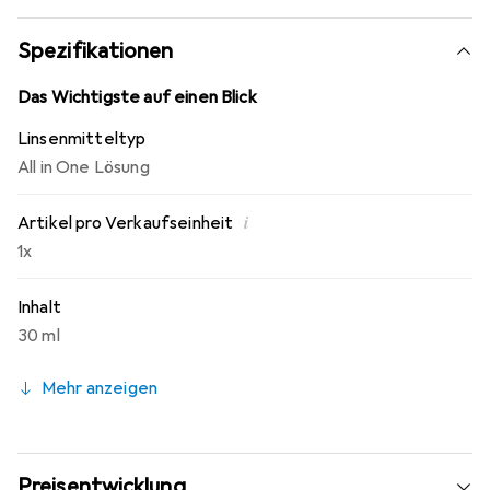
der reibungsaktiven Partikel gewährleistet. Die
gleichmässige Verteilung der reibungsaktiven Partikel im
Spezifikationen
Boston Advance Linsenreiniger ermöglicht die
Anwendung ohne vorheriges Schütteln.
Das Wichtigste auf einen Blick
Linsenmitteltyp
All in One Lösung
i
Artikel pro Verkaufseinheit
1x
Inhalt
30 ml
Mehr anzeigen
Preisentwicklung