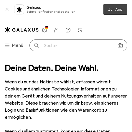
Galaxus
Zur App
Schneller finden und bestellen
Einstellungen
Kundenkonto
Vergleichslisten
Merklisten
Warenkorb
Navigation nach Kategorien
Menü
Suche
inigung
Deine Daten. Deine Wahl.
Biotherm Biocils wasserfester Augen-Make-up-Entferner
Wenn du nur das Nötigste wählst, erfassen wir mit
Cookies und ähnlichen Technologien Informationen zu
2 Bilder
deinem Gerät und deinem Nutzungsverhalten auf unserer
Website. Diese brauchen wir, um dir bspw. ein sicheres
EUR
46,31
EUR
231,55
/
1l
Login und Basisfunktionen wie den Warenkorb zu
Biotherm
Biocils wasserfester Augen-
ermöglichen.
Make-up-Entferner
Wenn du allem zustimmst, können wir diese Daten