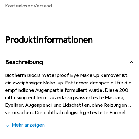
kostenloser Versand
Produktinformationen
Beschreibung
Biotherm Biocils Waterproof Eye Make Up Remover ist
ein zweiphasiger Make-up-Entferner, der speziell für die
empfindliche Augenpartie formuliert wurde. Diese 200
ml Lösung entfernt zuverlässig wasserfeste Mascara,
Eyeliner, Augenpencil und Lidschatten, ohne Reizungen zu
verursachen. Die ophthalmologisch getestete Formel
zeichnet sich durch eine sanfte Zusammensetzung aus,
Mehr anzeigen
die Make-up und Verunreinigungen gründlich von der Haut
um die Augen entfernt. Zur Anwendung schütteln Sie die