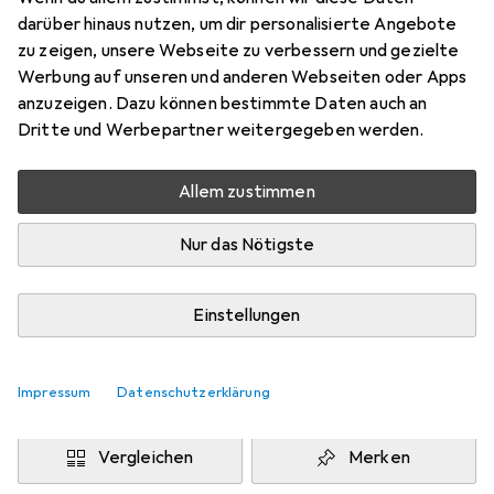
Make-Up Entferner, 200 ml
darüber hinaus nutzen, um dir personalisierte Angebote
Preis in EUR inkl. MwSt.
zu zeigen, unsere Webseite zu verbessern und gezielte
Werbung auf unseren und anderen Webseiten oder Apps
Marke
Bewertungen
anzuzeigen. Dazu können bestimmte Daten auch an
Mehr von Biotherm
Dritte und Werbepartner weitergegeben werden.
Allem zustimmen
Zwischen Do, 13.8. und Mo, 17.8. geliefert
9 Stück an Lager beim Drittanbieter
Nur das Nötigste
Lieferort angeben für genaue Lieferzeit
i
Angebot von
Einstellungen
StockNet Connect
FR
Impressum
Datenschutzerklärung
In den Warenkorb
Vergleichen
Merken