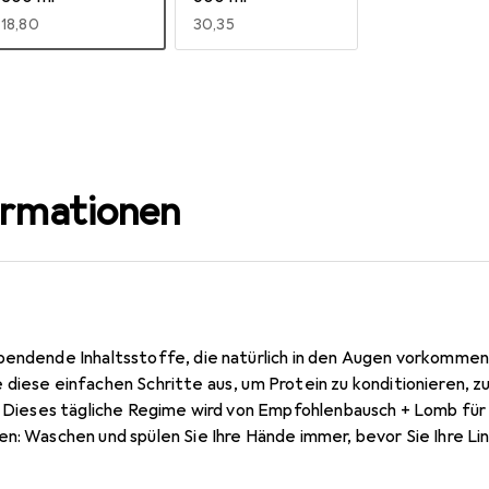
EUR
18,80
EUR
30,35
ormationen
pendende Inhaltsstoffe, die natürlich in den Augen vorkomme
diese einfachen Schritte aus, um Protein zu konditionieren, zu
n. Dieses tägliche Regime wird von Empfohlenbausch + Lomb fü
en: Waschen und spülen Sie Ihre Hände immer, bevor Sie Ihre L
iotrue -Mehrzwecklösung auf jede Seite der Linsenoberfläche