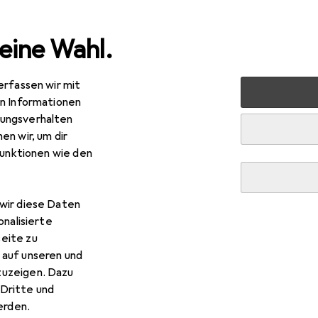
eine Wahl.
erfassen wir mit
uty + Gesundheit
Gesundheit
Optik
Linsenmittel
en Informationen
ungsverhalten
en wir, um dir
funktionen wie den
wir diese Daten
onalisierte
eite zu
 auf unseren und
zuzeigen. Dazu
Dritte und
rden.