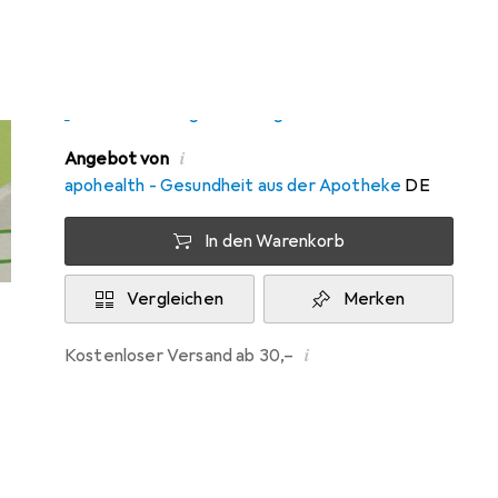
Zwischen Do, 13.8. und Mo, 17.8. geliefert
Nur 3 Stück an Lager beim Drittanbieter
Lieferort angeben für genaue Lieferzeit
i
Angebot von
apohealth - Gesundheit aus der Apotheke
DE
In den Warenkorb
Vergleichen
Merken
i
Kostenloser Versand ab 30,–