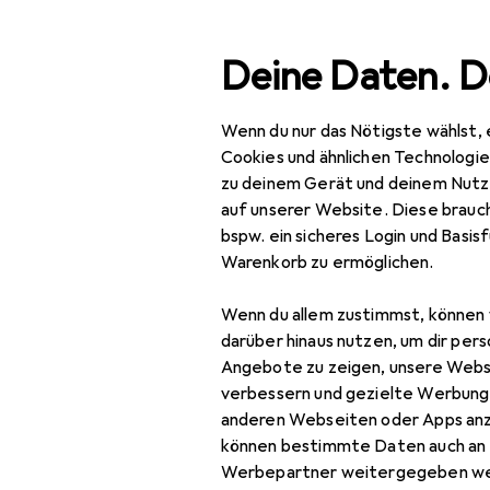
Suche
Deine Daten. D
Wenn du nur das Nötigste wählst, 
Navigation nach Kategorien
Gesamtsortiment
Bea
Gesamtsortiment
Cookies und ähnlichen Technologi
zu deinem Gerät und deinem Nutz
Beauty +
auf unserer Website. Diese brauch
Gesundheit
bspw. ein sicheres Login und Basis
Warenkorb zu ermöglichen.
Gesundheit
Wenn du allem zustimmst, können 
Optik
darüber hinaus nutzen, um dir pers
Brillengestell
Angebote zu zeigen, unsere Webs
verbessern und gezielte Werbung
Computerbrille
anderen Webseiten oder Apps an
können bestimmte Daten auch an 
Farbige Linsen
Werbepartner weitergegeben we