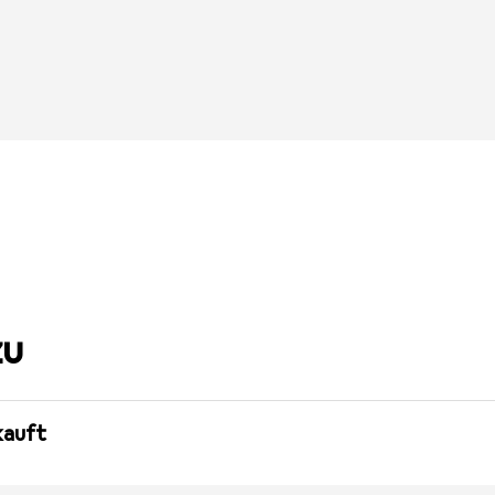
zu
auft