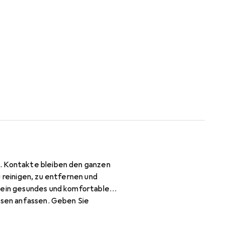
n. Kontakte bleiben den ganzen
 reinigen, zu entfernen und
r ein gesundes und komfortables
insen anfassen. Geben Sie
 und reiben Sie sie 20 Sekunden