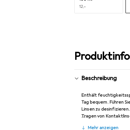
EUR
12,–
Mehr anzeigen
Produktinf
Beschreibung
Enthält feuchtigkeitss
Tag bequem. Führen Sie 
Linsen zu desinfiziere
Tragen von Kontaktlins
mindestens 3 Tropfen B
Mehr anzeigen