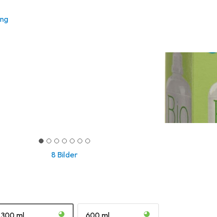
ung
8 Bilder
300 ml
600 ml