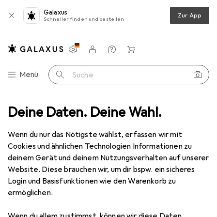
Galaxus
Zur App
Schneller finden und bestellen
Einstellungen
Kundenkonto
Vergleichslisten
Merklisten
Warenkorb
Navigation nach Kategorien
Menü
Suche
sundheit
Deine Daten. Deine Wahl.
Massage
Faszienball + Faszienrolle
Blackroll Twin
Wenn du nur das Nötigste wählst, erfassen wir mit
Cookies und ähnlichen Technologien Informationen zu
12 Bilder
deinem Gerät und deinem Nutzungsverhalten auf unserer
Website. Diese brauchen wir, um dir bspw. ein sicheres
EUR
41,81
Login und Basisfunktionen wie den Warenkorb zu
Blackroll
Twin
ermöglichen.
15 cm
Wenn du allem zustimmst, können wir diese Daten