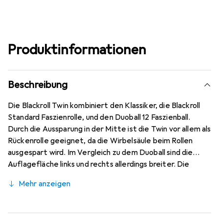
Produktinformationen
Beschreibung
Die Blackroll Twin kombiniert den Klassiker, die Blackroll
Standard Faszienrolle, und den Duoball 12 Faszienball.
Durch die Aussparung in der Mitte ist die Twin vor allem als
Rückenrolle geeignet, da die Wirbelsäule beim Rollen
ausgespart wird. Im Vergleich zu dem Duoball sind die
Auflagefläche links und rechts allerdings breiter. Die
Faszienmassage links und rechts der Wirbelsäule erfolgt
Mehr anzeigen
also flächiger und weniger punktuell. Zudem wird durch die
Verwringung des Materials im Mittel-Steg der Twin die
Haut und das Gewebe, vor allem bei der Anwendung an