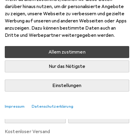
Preis in EUR inkl. MwSt.
darüber hinaus nutzen, um dir personalisierte Angebote
zu zeigen, unsere Webseite zu verbessern und gezielte
Marke
Bewertungen
Werbung auf unseren und anderen Webseiten oder Apps
Mehr von Blackroll
7
anzuzeigen. Dazu können bestimmte Daten auch an
Dritte und Werbepartner weitergegeben werden.
Zwischen Di, 11.8. und Mi, 12.8. geliefert
Allem zustimmen
Nur 4 Stück an Lager beim Drittanbieter
Lieferort angeben für genaue Lieferzeit
Nur das Nötigste
i
Angebot von
Bergzeit
DE
Einstellungen
In den Warenkorb
Impressum
Datenschutzerklärung
Vergleichen
Merken
kostenloser Versand