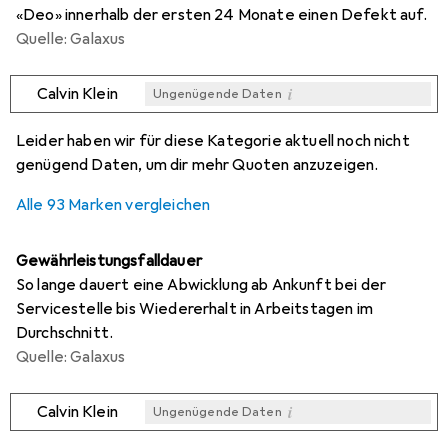
«Deo» innerhalb der ersten 24 Monate einen Defekt auf.
Quelle: Galaxus
i
Calvin Klein
Ungenügende Daten
i
i
i
i
Ungenügende Daten
Ungenügende Daten
Ungenügende Daten
Ungenügende Daten
Leider haben wir für diese Kategorie aktuell noch nicht
genügend Daten, um dir mehr Quoten anzuzeigen.
Alle 93 Marken vergleichen
Gewährleistungsfalldauer
So lange dauert eine Abwicklung ab Ankunft bei der
Servicestelle bis Wiedererhalt in Arbeitstagen im
Durchschnitt.
Quelle: Galaxus
i
Calvin Klein
Ungenügende Daten
i
i
i
i
Ungenügende Daten
Ungenügende Daten
Ungenügende Daten
Ungenügende Daten