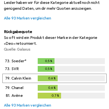
Leider haben wir für diese Kategorie aktuell noch nicht
genügend Daten, um dir mehr Quoten anzuzeigen.
Alle 93 Marken vergleichen
Rückgabequote
So oft wird ein Produkt dieser Marke in der Kategorie
«Deo» retourniert.
Quelle: Galaxus
73.
Soeder*
0,5
%
0,5
%
73.
SVR
0,5
%
0,5
%
79.
Calvin Klein
0,6
%
0,6
%
79.
Chanel
0,6
%
0,6
%
81.
Avène
0,7
%
0,7
%
Alle 93 Marken vergleichen