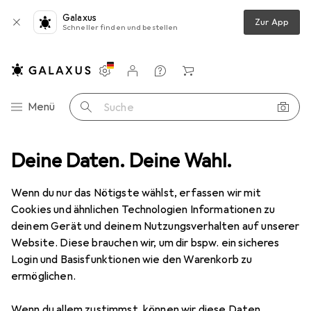
Galaxus
Zur App
Schneller finden und bestellen
Einstellungen
Kundenkonto
Vergleichslisten
Merklisten
Warenkorb
Navigation nach Kategorien
Menü
Suche
auty + Gesundheit
Deine Daten. Deine Wahl.
Körperpflege
Deo
Calvin Klein CK One
Wenn du nur das Nötigste wählst, erfassen wir mit
Cookies und ähnlichen Technologien Informationen zu
1 Bild
deinem Gerät und deinem Nutzungsverhalten auf unserer
Website. Diese brauchen wir, um dir bspw. ein sicheres
MENGENRABATT
Login und Basisfunktionen wie den Warenkorb zu
EUR
12,50
ermöglichen.
Spare
EUR
6,72
EUR
83,33
/
1l
Calvin Klein
CK One
Wenn du allem zustimmst, können wir diese Daten