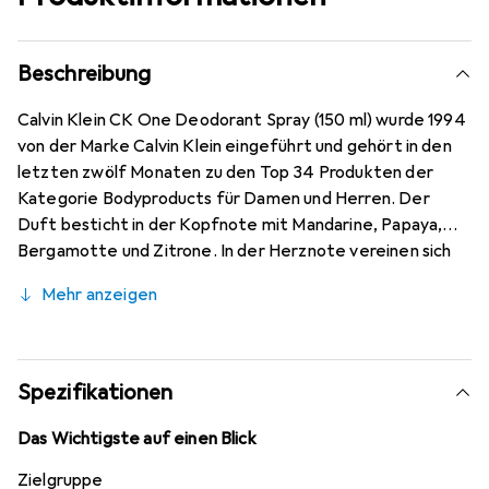
Beschreibung
Calvin Klein CK One Deodorant Spray (150 ml) wurde 1994
von der Marke Calvin Klein eingeführt und gehört in den
letzten zwölf Monaten zu den Top 34 Produkten der
Kategorie Bodyproducts für Damen und Herren. Der
Duft besticht in der Kopfnote mit Mandarine, Papaya,
Bergamotte und Zitrone. In der Herznote vereinen sich
grüner Tee, Muskat, Veilchen, Jasmin, Maiglöckchen und
Mehr anzeigen
Rose, während die Basisnote mit Amber und Moschus
abschliesst.
Spezifikationen
Das Wichtigste auf einen Blick
Zielgruppe