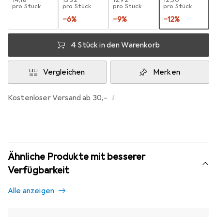
EUR
14,18
EUR
13,32
EUR
12,92
EUR
12,50
pro Stück
pro Stück
pro Stück
pro Stück
−
6
%
−
9
%
−
12
%
4 Stück in den Warenkorb
Vergleichen
Merken
i
Kostenloser Versand ab 30,–
Ähnliche Produkte mit besserer
Verfügbarkeit
Alle anzeigen