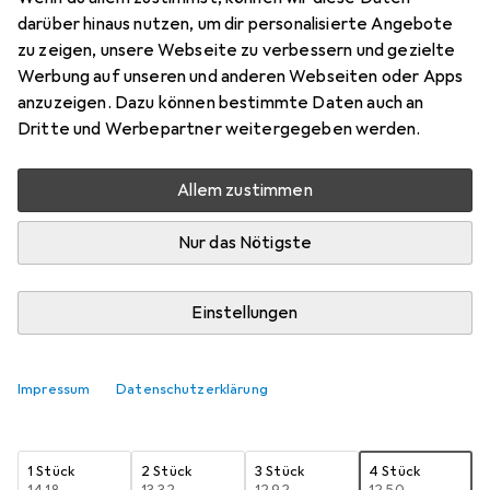
Spray, 150 ml
darüber hinaus nutzen, um dir personalisierte Angebote
zu zeigen, unsere Webseite zu verbessern und gezielte
Preis in EUR inkl. MwSt.
Werbung auf unseren und anderen Webseiten oder Apps
anzuzeigen. Dazu können bestimmte Daten auch an
Schneller lieferbar
Dritte und Werbepartner weitergegeben werden.
Angebot für
EUR
17,46
Allem zustimmen
Marke
Bewertungen
Mehr von Calvin Klein
1
Nur das Nötigste
Zwischen Do, 13.8. und Do, 20.8. geliefert
Einstellungen
Mehr als 10 Stück an Lager beim Lieferanten
Benachrichtigen, wenn schneller verfügbar
Impressum
Datenschutzerklärung
Lieferort angeben für genaue Lieferzeit
1 Stück
2 Stück
3 Stück
4 Stück