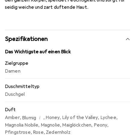
den ganzen Körper, spendet Feuchtigkeit und sorgt für
seidig weiche und zart duftende Haut.
Spezifikationen
Das Wichtigste auf einen Blick
Zielgruppe
Damen
Duschmitteltyp
Duschgel
Duft
i
Amber
,
,
Honey
,
Lily of the Valley
,
Lychee
,
Blumig
Magnolia Nobile
,
Magnolie
,
Maiglöckchen
,
Peony
,
Pfingstrose
,
Rose
,
Zedernholz