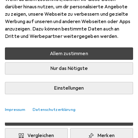
darüber hinaus nutzen, um dir personalisierte Angebote
zu zeigen, unsere Webseite zu verbessern und gezielte
Schneller lieferbar
Werbung auf unseren und anderen Webseiten oder Apps
Angebot für
EUR
40,35
anzuzeigen. Dazu können bestimmte Daten auch an
Dritte und Werbepartner weitergegeben werden.
Marke
Bewertungen
Mehr von Chloé
7
Allem zustimmen
Nur das Nötigste
Zwischen Mi, 12.8. und Mi, 19.8. geliefert
Mehr als 10 Stück an Lager beim Lieferanten
Benachrichtigen, wenn schneller verfügbar
Einstellungen
Lieferort angeben für genaue Lieferzeit
Impressum
Datenschutzerklärung
In den Warenkorb
Vergleichen
Merken