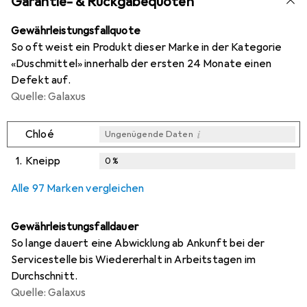
Garantie- & Rückgabequoten
Gewährleistungsfallquote
So oft weist ein Produkt dieser Marke in der Kategorie
«Duschmittel» innerhalb der ersten 24 Monate einen
Defekt auf.
Quelle: Galaxus
i
Chloé
Ungenügende Daten
1.
Kneipp
0
%
i
i
i
Ungenügende Daten
Ungenügende Daten
Ungenügende Daten
Alle 97 Marken vergleichen
Gewährleistungsfalldauer
So lange dauert eine Abwicklung ab Ankunft bei der
Servicestelle bis Wiedererhalt in Arbeitstagen im
Durchschnitt.
Quelle: Galaxus