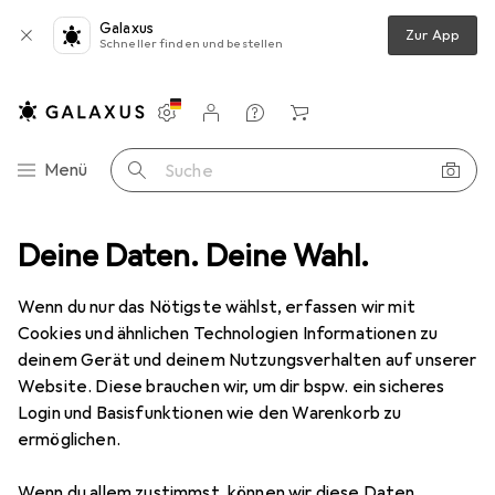
Galaxus
Zur App
Schneller finden und bestellen
Einstellungen
Kundenkonto
Vergleichslisten
Merklisten
Warenkorb
Navigation nach Kategorien
Menü
Suche
 Gesundheit
Deine Daten. Deine Wahl.
Körperpflege
Duschmittel
Chloé Shower Gel
Wenn du nur das Nötigste wählst, erfassen wir mit
Cookies und ähnlichen Technologien Informationen zu
1 Bild
deinem Gerät und deinem Nutzungsverhalten auf unserer
EUR
33,27
Website. Diese brauchen wir, um dir bspw. ein sicheres
EUR
166,35
/
1l
Chloé
Shower Gel
Login und Basisfunktionen wie den Warenkorb zu
ermöglichen.
200 ml
Wenn du allem zustimmst, können wir diese Daten
Preis in EUR inkl. MwSt.