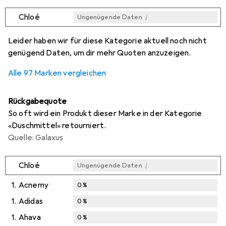
i
Chloé
Ungenügende Daten
i
i
i
i
Ungenügende Daten
Ungenügende Daten
Ungenügende Daten
Ungenügende Daten
Leider haben wir für diese Kategorie aktuell noch nicht
genügend Daten, um dir mehr Quoten anzuzeigen.
Alle 97 Marken vergleichen
Rückgabequote
So oft wird ein Produkt dieser Marke in der Kategorie
«Duschmittel» retourniert.
Quelle: Galaxus
i
Chloé
Ungenügende Daten
1.
Acnemy
0
%
1.
Adidas
0
%
1.
Ahava
0
%