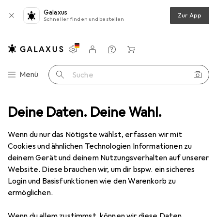
Galaxus
Zur App
Schneller finden und bestellen
Einstellungen
Kundenkonto
Vergleichslisten
Merklisten
Warenkorb
Navigation nach Kategorien
Menü
Suche
htspflege
Deine Daten. Deine Wahl.
Gesichtsserum
Collistar Hyal Acid + Plyg Mst Lifting
Wenn du nur das Nötigste wählst, erfassen wir mit
Cookies und ähnlichen Technologien Informationen zu
10 Bilder
deinem Gerät und deinem Nutzungsverhalten auf unserer
Website. Diese brauchen wir, um dir bspw. ein sicheres
EUR
26,23
EUR
874,34
/
1l
Login und Basisfunktionen wie den Warenkorb zu
Collistar
Hyal Acid + Plyg Mst Lifting
ermöglichen.
30 ml
Wenn du allem zustimmst, können wir diese Daten