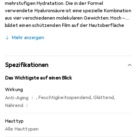
mehrstufigen Hydratation. Die in der Formel
verwendete Hyaluronsäure ist eine spezielle Kombination
aus vier verschiedenen molekularen Gewichten: Hoch –
bildet einen schützenden Film auf der Hautoberfläche
und reduziert den natürlichen Wasserverlust; hoch-mittel
Mehr anzeigen
– speichert Wasser auf der Hautoberfläche und nährt die
Hornschicht; mittel-niedrig – spendet Feuchtigkeit und
repariert Schäden an der Hornschicht; niedrig – dringt
tief in die Haut ein, spendet Feuchtigkeit und repariert
Spezifikationen
sie von innen.
Das Wichtigste auf einen Blick
Wirkung
i
,
Feuchtigkeitsspendend
,
Glättend
,
Anti-Aging
i
Nährend
Hauttyp
Alle Hauttypen