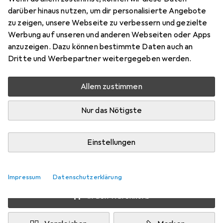
Preis in EUR inkl. MwSt.
darüber hinaus nutzen, um dir personalisierte Angebote
zu zeigen, unsere Webseite zu verbessern und gezielte
Schneller lieferbar
Werbung auf unseren und anderen Webseiten oder Apps
Angebot für
EUR
31,97
anzuzeigen. Dazu können bestimmte Daten auch an
Dritte und Werbepartner weitergegeben werden.
Marke
Bewertungen
Mehr von Collistar
1
Allem zustimmen
Nur das Nötigste
Zwischen Fr, 14.8. und Fr, 21.8. geliefert
Mehr als 10 Stück an Lager beim Lieferanten
Einstellungen
Benachrichtigen, wenn schneller verfügbar
Lieferort angeben für genaue Lieferzeit
Impressum
Datenschutzerklärung
In den Warenkorb