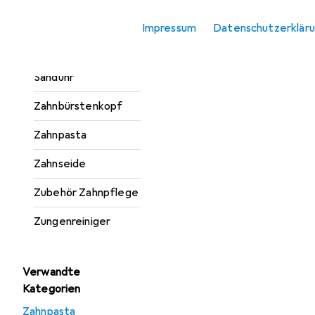
Munddusche
Impressum
Datenschutzerklär
Mundspülung
Sanduhr
Zahnbürstenkopf
Zahnpasta
Zahnseide
Zubehör Zahnpflege
Zungenreiniger
Verwandte
Kategorien
Zahnpasta