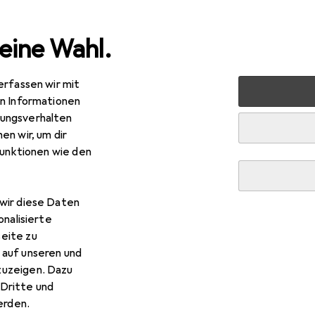
eine Wahl.
erfassen wir mit
uty + Gesundheit
Zahnpflege
Interdentalbürste
Cur
en Informationen
ungsverhalten
en wir, um dir
funktionen wie den
wir diese Daten
onalisierte
eite zu
 auf unseren und
zuzeigen. Dazu
Dritte und
rden.