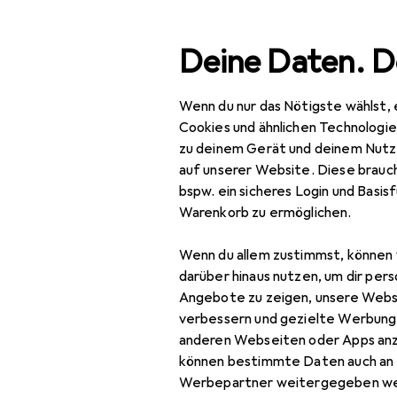
Suche
Deine Daten. D
Wenn du nur das Nötigste wählst, 
Navigation nach Kategorien
Gesamtsortiment
Bea
Gesamtsortiment
Cookies und ähnlichen Technologi
zu deinem Gerät und deinem Nutz
Beauty +
auf unserer Website. Diese brauch
Gesundheit
bspw. ein sicheres Login und Basis
Warenkorb zu ermöglichen.
Zahnpflege
Bleaching
Wenn du allem zustimmst, können 
darüber hinaus nutzen, um dir pers
Elektrische
Angebote zu zeigen, unsere Webs
Zahnbürste
verbessern und gezielte Werbung
anderen Webseiten oder Apps an
Handzahnbürste
können bestimmte Daten auch an 
Werbepartner weitergegeben we
Interdentalbürste