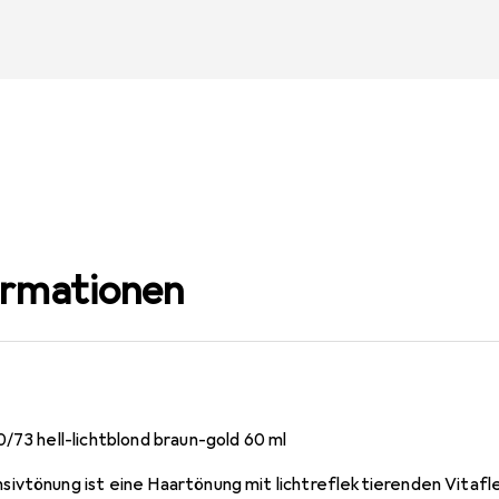
ormationen
/73 hell-lichtblond braun-gold 60 ml
ivtönung ist eine Haartönung mit lichtreflektierenden Vitafl