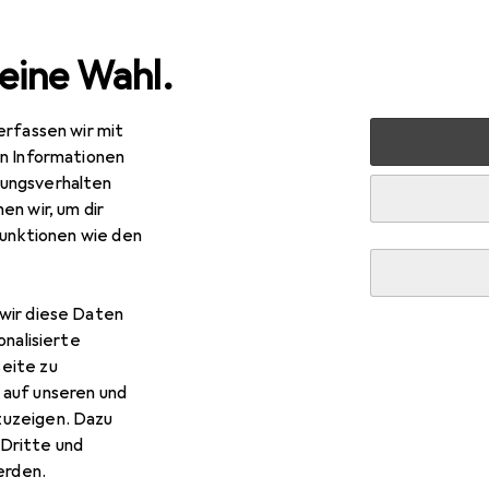
eine Wahl.
erfassen wir mit
sundheit
Haarpflege + Haarstyling
Haarstyling
Haarf
en Informationen
ungsverhalten
en wir, um dir
funktionen wie den
wir diese Daten
onalisierte
eite zu
 auf unseren und
zuzeigen. Dazu
Dritte und
rden.