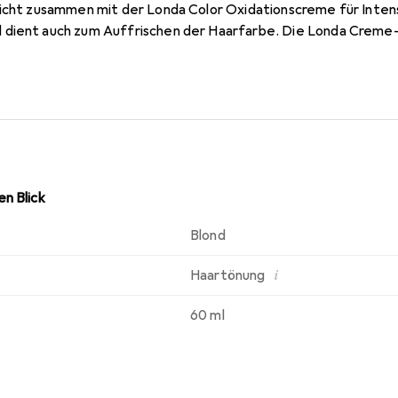
licht zusammen mit der Londa Color Oxidationscreme für Intens
dient auch zum Auffrischen der Haarfarbe. Die Londa Creme-I
anwenden, ohne viel Ansatzbildung. Dabei optimiert, vertieft u
bdeckung. Die ammoniakfreie Londa Creme-Intensivtönung mit
lüten und Früchte ist angenehm bei der Anwendung und verlei
r.
n Blick
Blond
i
Haartönung
60 ml