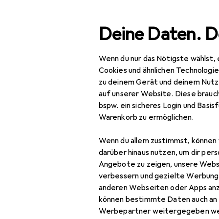
Suche
Deine Daten. D
Wenn du nur das Nötigste wählst, 
Navigation nach Kategorien
Gesamtsortiment
Beauty + Ge
Gesamtsortiment
Cookies und ähnlichen Technologi
zu deinem Gerät und deinem Nutz
Beauty +
auf unserer Website. Diese brauch
Gesundheit
bspw. ein sicheres Login und Basis
Warenkorb zu ermöglichen.
Haarpflege +
Haarstyling
Wenn du allem zustimmst, können 
darüber hinaus nutzen, um dir pers
Haarstyling
Angebote zu zeigen, unsere Webs
Haarfarbe
verbessern und gezielte Werbung
anderen Webseiten oder Apps an
Haargel + Haarwachs
können bestimmte Daten auch an 
Werbepartner weitergegeben we
Haarschaum