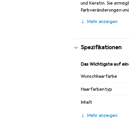
und Keratin. Sie ermög
Farbveränderungen und 
verarbeiten und leicht 
Mehr anzeigen
mit bis zu 50% Weissa
Charakter exotischer B
jünger aussehendes Haa
Spezifikationen
Das Wichtigste auf eine
Wunschhaarfarbe
Haarfarbentyp
Inhalt
Mehr anzeigen