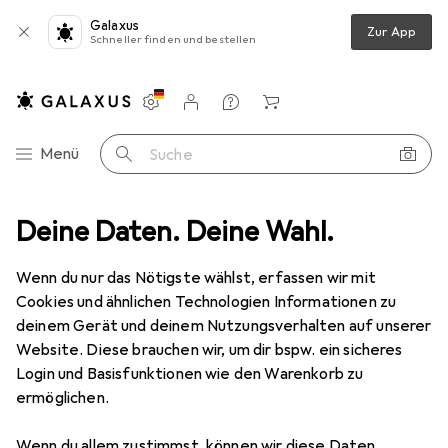
Galaxus
Zur App
Schneller finden und bestellen
Einstellungen
Kundenkonto
Vergleichslisten
Merklisten
Warenkorb
Navigation nach Kategorien
Menü
Suche
ege
Deine Daten. Deine Wahl.
Gesichtscreme
Raw Naturals The Grease-Free Face Cream
Wenn du nur das Nötigste wählst, erfassen wir mit
Cookies und ähnlichen Technologien Informationen zu
2 Bilder
deinem Gerät und deinem Nutzungsverhalten auf unserer
Website. Diese brauchen wir, um dir bspw. ein sicheres
EUR
29,91
EUR
299,10
/
1l
Login und Basisfunktionen wie den Warenkorb zu
Raw Naturals
The Grease-Free Face
ermöglichen.
Cream
Wenn du allem zustimmst, können wir diese Daten