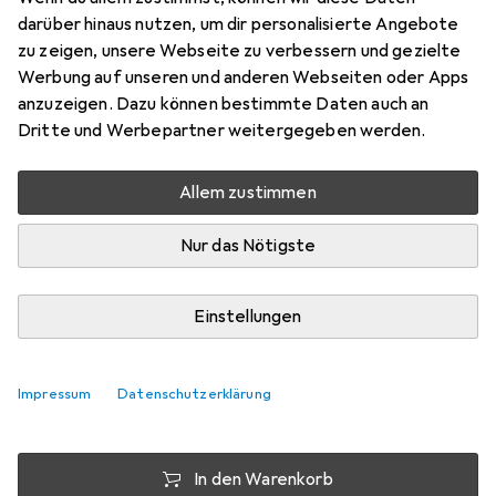
100 ml, 24h Creme
darüber hinaus nutzen, um dir personalisierte Angebote
Preis in EUR inkl. MwSt.
zu zeigen, unsere Webseite zu verbessern und gezielte
Werbung auf unseren und anderen Webseiten oder Apps
EUR
4,01
sparen
anzuzeigen. Dazu können bestimmte Daten auch an
Angebot für
EUR
25,90
Dritte und Werbepartner weitergegeben werden.
Marke
Bewertungen
Allem zustimmen
Mehr von Raw Naturals
Nur das Nötigste
Zwischen Do, 13.8. und Mo, 17.8. geliefert
Mehr als 10 Stück an Lager beim Drittanbieter
Einstellungen
Lieferort angeben für genaue Lieferzeit
i
Angebot von
Impressum
Datenschutzerklärung
StockNet Connect
FR
In den Warenkorb