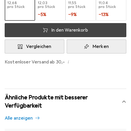
EUR
12,68
EUR
12,03
EUR
11,55
EUR
11,04
pro Stück
pro Stück
pro Stück
pro Stück
−
5
%
−
9
%
−
13
%
In den Warenkorb
Vergleichen
Merken
i
Kostenloser Versand ab 30,–
Ähnliche Produkte mit besserer
Verfügbarkeit
Alle anzeigen