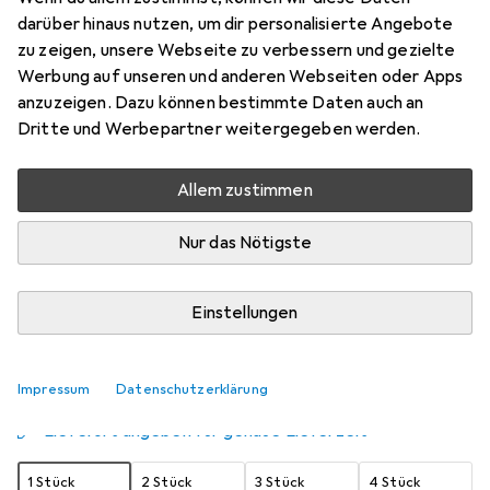
darüber hinaus nutzen, um dir personalisierte Angebote
Puder
zu zeigen, unsere Webseite zu verbessern und gezielte
Preis in EUR inkl. MwSt.
Werbung auf unseren und anderen Webseiten oder Apps
anzuzeigen. Dazu können bestimmte Daten auch an
Schneller lieferbar
Dritte und Werbepartner weitergegeben werden.
Angebot für
EUR
20,41
Allem zustimmen
Bewertungen
7
Nur das Nötigste
Zwischen Do, 20.8. und Di, 25.8. geliefert
Einstellungen
Mehr als 10 Stück an Lager beim Lieferanten
Benachrichtigen, wenn schneller verfügbar
Impressum
Datenschutzerklärung
Lieferort angeben für genaue Lieferzeit
1 Stück
2 Stück
3 Stück
4 Stück