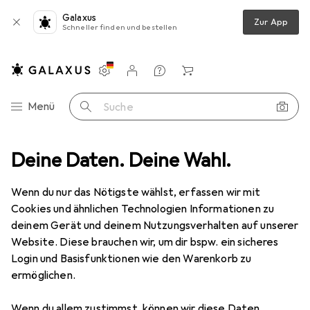
Galaxus
Zur App
Schneller finden und bestellen
Einstellungen
Kundenkonto
Vergleichslisten
Merklisten
Warenkorb
Navigation nach Kategorien
Menü
Suche
Deine Daten. Deine Wahl.
Make-up
Schminkpinsel
Real Techniques Base Powder Brush
Wenn du nur das Nötigste wählst, erfassen wir mit
Cookies und ähnlichen Technologien Informationen zu
9 Bilder
deinem Gerät und deinem Nutzungsverhalten auf unserer
Website. Diese brauchen wir, um dir bspw. ein sicheres
MENGENRABATT
Login und Basisfunktionen wie den Warenkorb zu
ermöglichen.
EUR
12,68
Real Techniques
Base Powder Brush
Wenn du allem zustimmst, können wir diese Daten