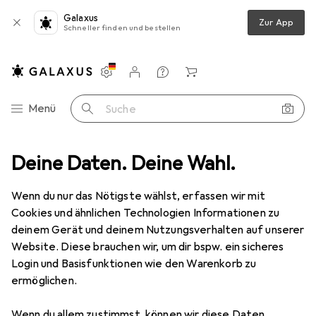
Galaxus
Zur App
Schneller finden und bestellen
Einstellungen
Kundenkonto
Vergleichslisten
Merklisten
Warenkorb
Navigation nach Kategorien
Menü
Suche
ndheit
Deine Daten. Deine Wahl.
Make-up
Schminkpinsel
Real Techniques Blush Brush
Wenn du nur das Nötigste wählst, erfassen wir mit
Cookies und ähnlichen Technologien Informationen zu
10 Bilder
deinem Gerät und deinem Nutzungsverhalten auf unserer
Website. Diese brauchen wir, um dir bspw. ein sicheres
MENGENRABATT
Login und Basisfunktionen wie den Warenkorb zu
ermöglichen.
EUR
13,41
Real Techniques
Blush Brush
Wenn du allem zustimmst, können wir diese Daten