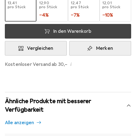
EUR
13,41
EUR
12,90
EUR
12,47
EUR
12,01
pro Stück
pro Stück
pro Stück
pro Stück
−
4
%
−
7
%
−
10
%
In den Warenkorb
Vergleichen
Merken
i
Kostenloser Versand ab 30,–
Ähnliche Produkte mit besserer
Verfügbarkeit
Alle anzeigen