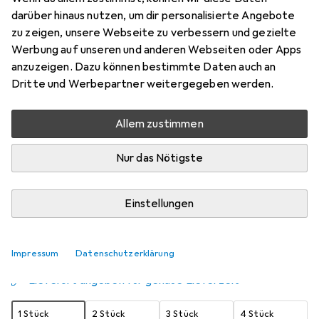
darüber hinaus nutzen, um dir personalisierte Angebote
Rouge
zu zeigen, unsere Webseite zu verbessern und gezielte
Preis in EUR inkl. MwSt.
Werbung auf unseren und anderen Webseiten oder Apps
anzuzeigen. Dazu können bestimmte Daten auch an
Schneller lieferbar
Dritte und Werbepartner weitergegeben werden.
Angebot für
EUR
20,53
Allem zustimmen
Bewertungen
1
Nur das Nötigste
Zwischen Mi, 19.8. und Fr, 21.8. geliefert
Einstellungen
Mehr als 10 Stück an Lager beim Lieferanten
Benachrichtigen, wenn schneller verfügbar
Impressum
Datenschutzerklärung
Lieferort angeben für genaue Lieferzeit
1 Stück
2 Stück
3 Stück
4 Stück