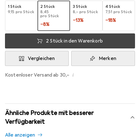
1 Stück
2 Stück
3 Stück
4 Stück
EUR
9,15
pro Stück
EUR
8,45
EUR
8,–
pro Stück
EUR
7,51
pro Stück
pro Stück
−
13
%
−
18
%
−
8
%
2 Stück in den Warenkorb
Vergleichen
Merken
i
Kostenloser Versand ab 30,–
Ähnliche Produkte mit besserer
Verfügbarkeit
Alle anzeigen