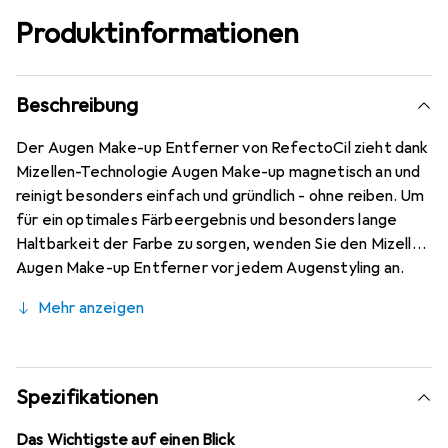
Produktinformationen
Beschreibung
Der Augen Make-up Entferner von RefectoCil zieht dank
Mizellen-Technologie Augen Make-up magnetisch an und
reinigt besonders einfach und gründlich - ohne reiben. Um
für ein optimales Färbeergebnis und besonders lange
Haltbarkeit der Farbe zu sorgen, wenden Sie den Mizellen
Augen Make-up Entferner vor jedem Augenstyling an.
Diese Formel wirkt wimpernstärkend und ist ölfrei.Tipp:
Mehr anzeigen
RefectoCil Mizellen Augen Make-up Entferner auch bei
Kundinnen anwenden, die kein Make-up tragen, um
Hautfettreste zu entfernen, das Färbeergebnis zu
optimieren und die Wimpern zu stärken. Menge: 150 ml.
Spezifikationen
Das Wichtigste auf einen Blick