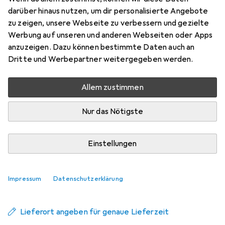
Remover
darüber hinaus nutzen, um dir personalisierte Angebote
zu zeigen, unsere Webseite zu verbessern und gezielte
Make-Up Entferner, 150 ml
Werbung auf unseren und anderen Webseiten oder Apps
Preis in EUR inkl. MwSt.
anzuzeigen. Dazu können bestimmte Daten auch an
Dritte und Werbepartner weitergegeben werden.
Schneller lieferbar
Angebot für
EUR
13,05
Allem zustimmen
Marke
Bewertungen
Nur das Nötigste
Mehr von Refectocil
6
Einstellungen
Zwischen Mi, 19.8. und Sa, 22.8. geliefert
6 Stück an Lager beim Lieferanten
Impressum
Datenschutzerklärung
Benachrichtigen, wenn schneller verfügbar
Lieferort angeben für genaue Lieferzeit