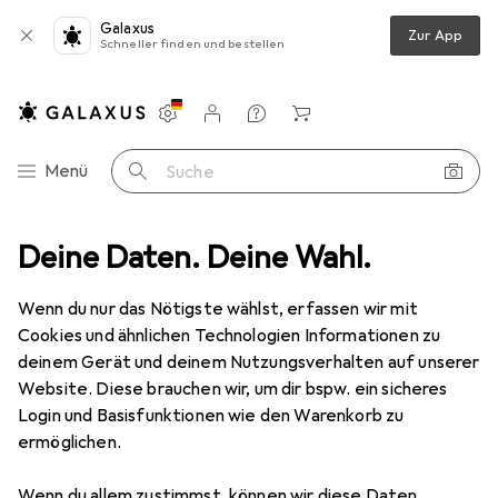
Galaxus
Zur App
Schneller finden und bestellen
Einstellungen
Kundenkonto
Vergleichslisten
Merklisten
Warenkorb
Navigation nach Kategorien
Menü
Suche
Gesichtsreinigung
Deine Daten. Deine Wahl.
Refectocil Micellar Augenmake-Up Remover
Wenn du nur das Nötigste wählst, erfassen wir mit
Cookies und ähnlichen Technologien Informationen zu
5 Bilder
deinem Gerät und deinem Nutzungsverhalten auf unserer
Website. Diese brauchen wir, um dir bspw. ein sicheres
MENGENRABATT
Login und Basisfunktionen wie den Warenkorb zu
ermöglichen.
EUR
8,45
Spare
EUR
1,40
EUR
56,33
/
1l
Refectocil
Micellar Augenmake-Up
Wenn du allem zustimmst, können wir diese Daten