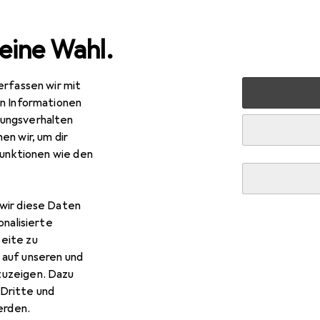
eine Wahl.
erfassen wir mit
uty + Gesundheit
Rasur + Haarentfernung
Nassrasur
en Informationen
ungsverhalten
en wir, um dir
funktionen wie den
wir diese Daten
onalisierte
eite zu
 auf unseren und
zuzeigen. Dazu
Dritte und
rden.