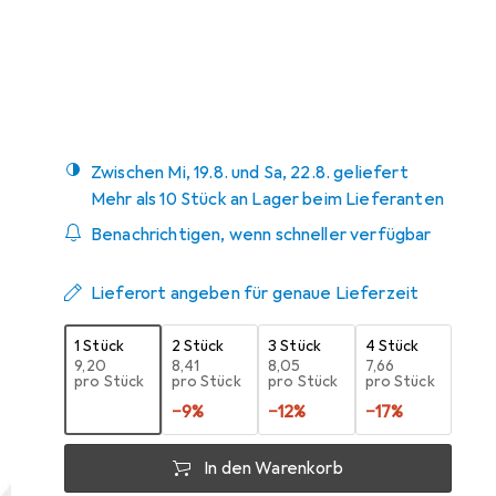
Marke
Bewertungen
Mehr von Reuzel
8
Zwischen Mi, 19.8. und Sa, 22.8. geliefert
Mehr als 10 Stück an Lager beim Lieferanten
Benachrichtigen, wenn schneller verfügbar
Lieferort angeben für genaue Lieferzeit
1 Stück
2 Stück
3 Stück
4 Stück
EUR
9,20
EUR
8,41
EUR
8,05
EUR
7,66
pro Stück
pro Stück
pro Stück
pro Stück
−
9
%
−
12
%
−
17
%
In den Warenkorb