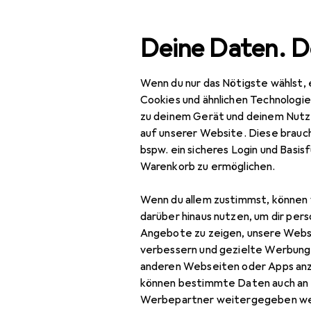
Suche
Deine Daten. D
Wenn du nur das Nötigste wählst, 
Navigation nach Kategorien
Gesamtsortiment
Bea
Gesamtsortiment
Cookies und ähnlichen Technologi
zu deinem Gerät und deinem Nutz
Beauty +
auf unserer Website. Diese brauch
Gesundheit
bspw. ein sicheres Login und Basis
Warenkorb zu ermöglichen.
Rasur +
Haarentfernung
Wenn du allem zustimmst, können 
darüber hinaus nutzen, um dir pers
Nassrasur
Angebote zu zeigen, unsere Webs
Aftershave
verbessern und gezielte Werbung
anderen Webseiten oder Apps an
Nassrasierer
können bestimmte Daten auch an 
Werbepartner weitergegeben we
Rasierhobel +