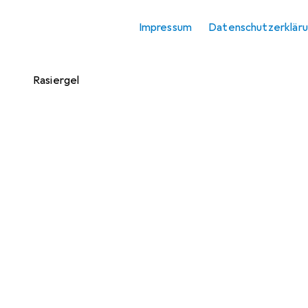
Rasiermesser
Impressum
Datenschutzerklär
Rasierklingen
Rasierschaum +
Rasiergel