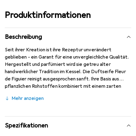
Produktinformationen
Beschreibung
Seit ihrer Kreation ist ihre Rezeptur unverändert
geblieben - ein Garant für eine unvergleichliche Qualität.
Hergestellt und parfümiert wird sie getreu alter
handwerklicher Tradition im Kessel. Die Duftseife Fleur
de Figuier reinigt ausgesprochen sanft. Ihre Basis aus
pflanzlichen Rohstoffen kombiniert mit einem zarten
Schaum und dem fruchtigen Duft von Feigen verleiht der
Mehr anzeigen
Haut Seidigkeit und Samtigkeit. Die Duftseife ist dank
ihrer Fettsäuren extrem hautverträglich und bewahrt
dabei die volle Reinigungskraft von Seife. Sie besitzt
einen hohen Wiedererkennungswert, denn das
Spezifikationen
Schutzpapier aus Seide ist gefaltet in Form einer Sonne -