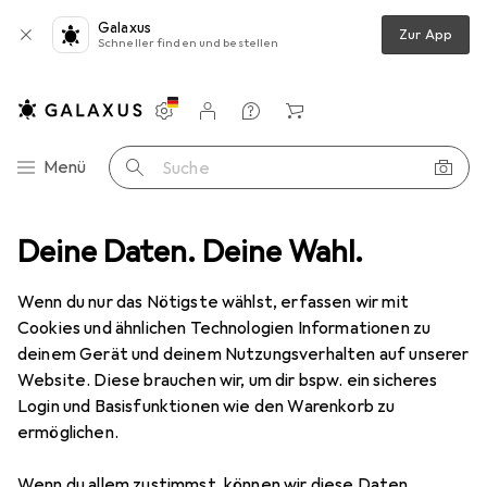
Galaxus
Zur App
Schneller finden und bestellen
Einstellungen
Kundenkonto
Vergleichslisten
Merklisten
Warenkorb
Navigation nach Kategorien
Menü
Suche
tikel
Deine Daten. Deine Wahl.
Handseife
Roger & Gallet Fleur De Figuier Seifencoffret
Wenn du nur das Nötigste wählst, erfassen wir mit
Cookies und ähnlichen Technologien Informationen zu
9 Bilder
deinem Gerät und deinem Nutzungsverhalten auf unserer
Roger & Gallet
Fleur De Figuier
Website. Diese brauchen wir, um dir bspw. ein sicheres
Seifencoffret
Login und Basisfunktionen wie den Warenkorb zu
ermöglichen.
Hartseife, 100 g
Wenn du allem zustimmst, können wir diese Daten