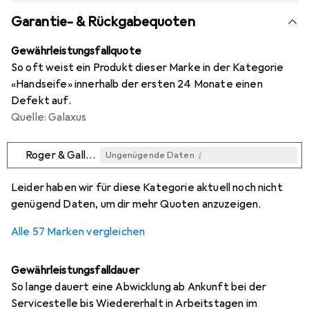
Garantie- & Rückgabequoten
Gewährleistungsfallquote
So oft weist ein Produkt dieser Marke in der Kategorie
«Handseife» innerhalb der ersten 24 Monate einen
Defekt auf.
Quelle: Galaxus
i
Roger & Gallet
Ungenügende Daten
i
i
i
i
Ungenügende Daten
Ungenügende Daten
Ungenügende Daten
Ungenügende Daten
Leider haben wir für diese Kategorie aktuell noch nicht
genügend Daten, um dir mehr Quoten anzuzeigen.
Alle 57 Marken vergleichen
Gewährleistungsfalldauer
So lange dauert eine Abwicklung ab Ankunft bei der
Servicestelle bis Wiedererhalt in Arbeitstagen im