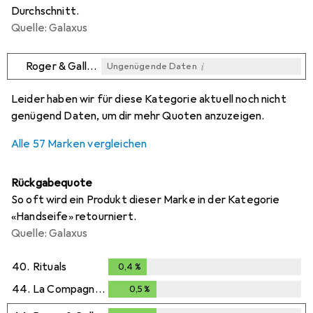
Durchschnitt.
Quelle: Galaxus
i
Roger & Gallet
Ungenügende Daten
i
i
i
i
Ungenügende Daten
Ungenügende Daten
Ungenügende Daten
Ungenügende Daten
Leider haben wir für diese Kategorie aktuell noch nicht
genügend Daten, um dir mehr Quoten anzuzeigen.
Alle 57 Marken vergleichen
Rückgabequote
So oft wird ein Produkt dieser Marke in der Kategorie
«Handseife» retourniert.
Quelle: Galaxus
40.
Rituals
0,4
%
0,4
%
44.
La Compagnie de Provence
0,5
%
0,5
%