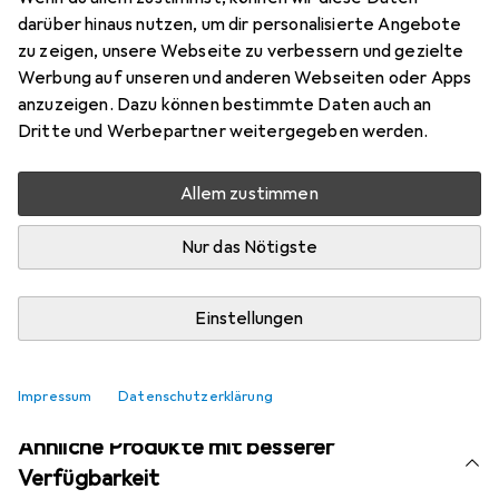
Marke
Bewertungen
darüber hinaus nutzen, um dir personalisierte Angebote
Mehr von Roger & Gallet
zu zeigen, unsere Webseite zu verbessern und gezielte
Werbung auf unseren und anderen Webseiten oder Apps
anzuzeigen. Dazu können bestimmte Daten auch an
Aktuell nicht lieferbar
Dritte und Werbepartner weitergegeben werden.
Benachrichtigen, wenn lieferbar
Allem zustimmen
Nur das Nötigste
Vergleichen
Merken
i
Kostenloser Versand ab 30,–
Einstellungen
Impressum
Datenschutzerklärung
Ähnliche Produkte mit besserer
Verfügbarkeit