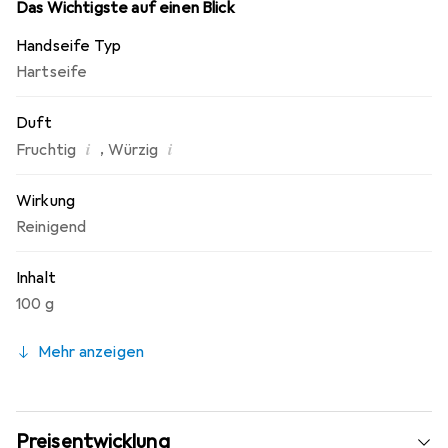
ein einzigartiges Erkennungszeichen, das für die
Das Wichtigste auf einen Blick
Expertise und die Qualität von Roger&Gallet steht.
Handseife Typ
Hartseife
Duft
i
i
,
Fruchtig
Würzig
Wirkung
Reinigend
Inhalt
100 g
Mehr anzeigen
Preisentwicklung