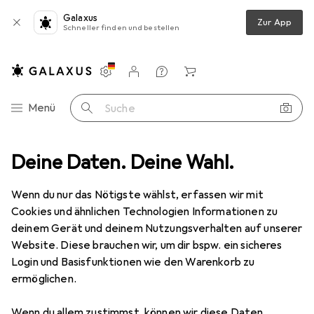
Galaxus
Zur App
Schneller finden und bestellen
Einstellungen
Kundenkonto
Vergleichslisten
Merklisten
Warenkorb
Navigation nach Kategorien
Menü
Suche
lege
Deine Daten. Deine Wahl.
Duschmittel
Roger & Gallet Fleur D'Osmanthus Duschgel
Wenn du nur das Nötigste wählst, erfassen wir mit
Cookies und ähnlichen Technologien Informationen zu
2 Bilder
deinem Gerät und deinem Nutzungsverhalten auf unserer
Roger & Gallet
Fleur D'Osmanthus
Website. Diese brauchen wir, um dir bspw. ein sicheres
Duschgel
Login und Basisfunktionen wie den Warenkorb zu
ermöglichen.
200 ml
Wenn du allem zustimmst, können wir diese Daten