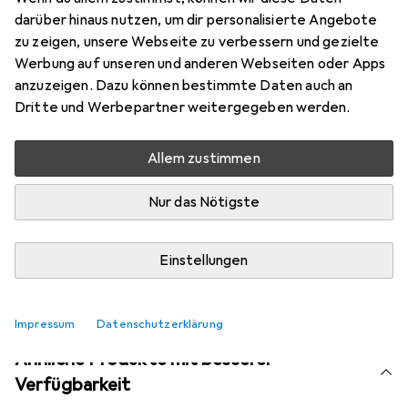
Bewertungen
darüber hinaus nutzen, um dir personalisierte Angebote
zu zeigen, unsere Webseite zu verbessern und gezielte
Werbung auf unseren und anderen Webseiten oder Apps
anzuzeigen. Dazu können bestimmte Daten auch an
Aktuell nicht lieferbar
Dritte und Werbepartner weitergegeben werden.
Benachrichtigen, wenn lieferbar
Allem zustimmen
Vergleichen
Merken
Nur das Nötigste
i
Kostenloser Versand ab 30,–
Einstellungen
Impressum
Datenschutzerklärung
Ähnliche Produkte mit besserer
Verfügbarkeit