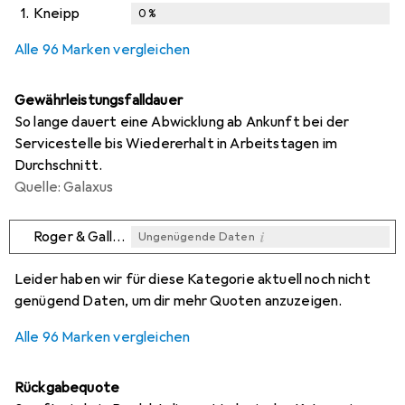
1.
Kneipp
0
%
i
i
i
Ungenügende Daten
Ungenügende Daten
Ungenügende Daten
Alle 96 Marken vergleichen
Gewährleistungsfalldauer
So lange dauert eine Abwicklung ab Ankunft bei der
Servicestelle bis Wiedererhalt in Arbeitstagen im
Durchschnitt.
Quelle: Galaxus
i
Roger & Gallet
Ungenügende Daten
i
i
i
i
Ungenügende Daten
Ungenügende Daten
Ungenügende Daten
Ungenügende Daten
Leider haben wir für diese Kategorie aktuell noch nicht
genügend Daten, um dir mehr Quoten anzuzeigen.
Alle 96 Marken vergleichen
Rückgabequote