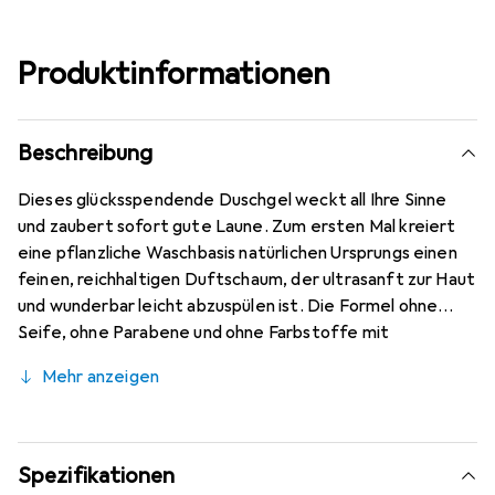
Produktinformationen
Beschreibung
Dieses glücksspendende Duschgel weckt all Ihre Sinne
und zaubert sofort gute Laune. Zum ersten Mal kreiert
eine pflanzliche Waschbasis natürlichen Ursprungs einen
feinen, reichhaltigen Duftschaum, der ultrasanft zur Haut
und wunderbar leicht abzuspülen ist. Die Formel ohne
Seife, ohne Parabene und ohne Farbstoffe mit
feuchtigkeitsspendendem Coco-Betain und Aloe Vera
Mehr anzeigen
schenkt allen Hauttypen augenblickliches Wohlbefinden.
Mit unendlicher Sinnlichkeit hüllt sie Ihre Haut sanft ein
und hinterlässt sie frisch und zart duftend nach den
floralen und fruchtigen Noten von Fleur d'Osmanthus.
Spezifikationen