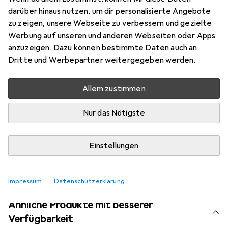
Marke
Bewertungen
darüber hinaus nutzen, um dir personalisierte Angebote
Mehr von Sisley
5
zu zeigen, unsere Webseite zu verbessern und gezielte
Werbung auf unseren und anderen Webseiten oder Apps
anzuzeigen. Dazu können bestimmte Daten auch an
Aktuell nicht lieferbar
Dritte und Werbepartner weitergegeben werden.
Benachrichtigen, wenn lieferbar
Allem zustimmen
Nur das Nötigste
Vergleichen
Merken
i
Kostenloser Versand ab 30,–
Einstellungen
Impressum
Datenschutzerklärung
Ähnliche Produkte mit besserer
Verfügbarkeit