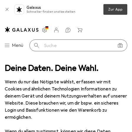
Galaxus
Zur App
Schneller finden und bestellen
Einstellungen
Kundenkonto
Vergleichslisten
Merklisten
Warenkorb
Navigation nach Kategorien
Menü
Suche
Gesichtscreme
Deine Daten. Deine Wahl.
Sisley Sisleya Integral Anti-Age Cream Extra Rich
Wenn du nur das Nötigste wählst, erfassen wir mit
Cookies und ähnlichen Technologien Informationen zu
15 Bilder
deinem Gerät und deinem Nutzungsverhalten auf unserer
Sisley
Sisleya Integral Anti-Age Cream
Website. Diese brauchen wir, um dir bspw. ein sicheres
Extra Rich
Login und Basisfunktionen wie den Warenkorb zu
ermöglichen.
50 ml, Tagescreme
Wenn du allem zustimmst, können wir diese Daten