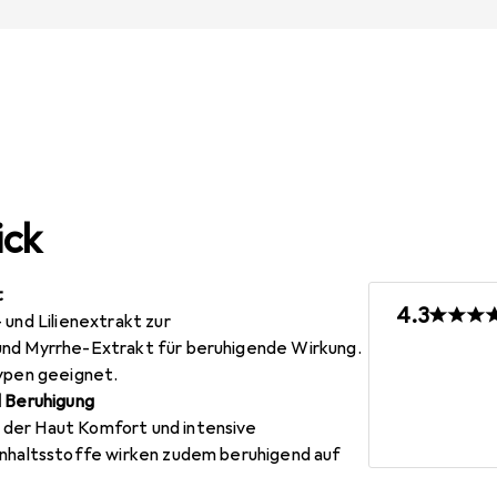
ick
t
4.3
 und Lilienextrakt zur
und Myrrhe-Extrakt für beruhigende Wirkung.
typen geeignet.
d Beruhigung
der Haut Komfort und intensive
Inhaltsstoffe wirken zudem beruhigend auf