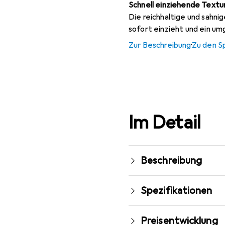
Schnell einziehende Textu
Die reichhaltige und sahni
sofort einzieht und ein u
Zur Beschreibung
·
Zu den S
Im Detail
Beschreibung
Spezifikationen
Preisentwicklung