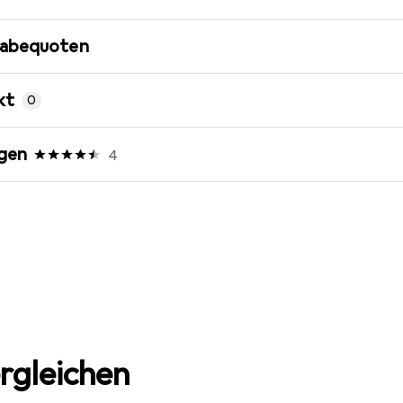
gabequoten
kt
0
gen
4
rgleichen