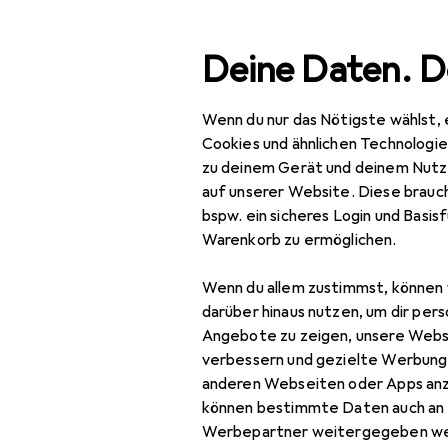
Suche
Deine Daten. D
Wenn du nur das Nötigste wählst, 
Navigation nach Kategorien
Gesamtsortiment
Bea
Gesamtsortiment
Cookies und ähnlichen Technologi
zu deinem Gerät und deinem Nutz
Beauty +
auf unserer Website. Diese brauch
Gesundheit
bspw. ein sicheres Login und Basis
Warenkorb zu ermöglichen.
Körperpflege
Badezubehör
Wenn du allem zustimmst, können 
darüber hinaus nutzen, um dir pers
Badezusatz
Angebote zu zeigen, unsere Webs
verbessern und gezielte Werbung
Beauty
anderen Webseiten oder Apps an
Geschenkset
können bestimmte Daten auch an 
Werbepartner weitergegeben we
Bodylotion