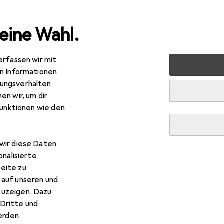
eine Wahl.
erfassen wir mit
uty + Gesundheit
Körperpflege
Bodylotion
Sisley S
en Informationen
ungsverhalten
en wir, um dir
funktionen wie den
wir diese Daten
onalisierte
eite zu
 auf unseren und
zuzeigen. Dazu
Dritte und
rden.