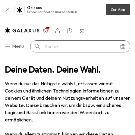
Galaxus
Zur App
Schneller finden und bestellen
Einstellungen
Kundenkonto
Vergleichslisten
Merklisten
Warenkorb
Navigation nach Kategorien
Menü
Suche
esundheit
Deine Daten. Deine Wahl.
Körperpflege
Bodylotion
Taoasis Mandel Öl Bio
Wenn du nur das Nötigste wählst, erfassen wir mit
Cookies und ähnlichen Technologien Informationen zu
3 Bilder
deinem Gerät und deinem Nutzungsverhalten auf unserer
Website. Diese brauchen wir, um dir bspw. ein sicheres
EUR
14,97
EUR
299,40
/
1l
Login und Basisfunktionen wie den Warenkorb zu
Taoasis
Mandel Öl Bio
ermöglichen.
Körpermilch, 50 ml
Wenn du allem zustimmst, können wir diese Daten