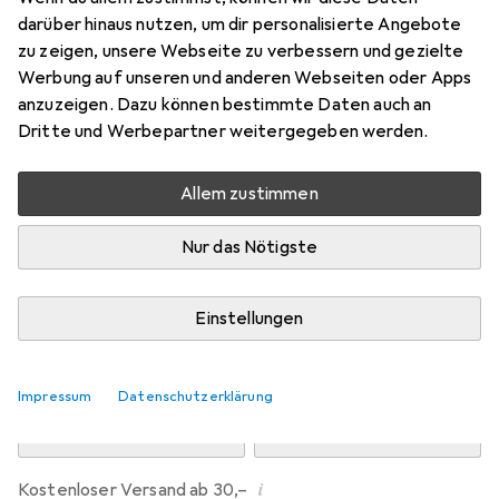
Preis in EUR inkl. MwSt.
darüber hinaus nutzen, um dir personalisierte Angebote
zu zeigen, unsere Webseite zu verbessern und gezielte
Marke
Bewertungen
Werbung auf unseren und anderen Webseiten oder Apps
Mehr von Taoasis
anzuzeigen. Dazu können bestimmte Daten auch an
Dritte und Werbepartner weitergegeben werden.
Zwischen Mi, 12.8. und Fr, 14.8. geliefert
Allem zustimmen
Nur 3 Stück an Lager beim Drittanbieter
Lieferort angeben für genaue Lieferzeit
Nur das Nötigste
i
Angebot von
apohealth - Gesundheit aus der Apotheke
DE
Einstellungen
In den Warenkorb
Impressum
Datenschutzerklärung
Vergleichen
Merken
i
Kostenloser Versand ab 30,–