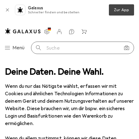
Galaxus
Zur App
Schneller finden und bestellen
Einstellungen
Kundenkonto
Vergleichslisten
Merklisten
Warenkorb
Navigation nach Kategorien
Menü
Suche
sortiment
Deine Daten. Deine Wahl.
Beauty + Gesundheit
Make-up
Kosmetikspiegel
Kosmetikspiegel
· Schminkspiegel
Wenn du nur das Nötigste wählst, erfassen wir mit
Cookies und ähnlichen Technologien Informationen zu
deinem Gerät und deinem Nutzungsverhalten auf unserer
Produkte
Forum
Website. Diese brauchen wir, um dir bspw. ein sicheres
Login und Basisfunktionen wie den Warenkorb zu
ermöglichen.
Wenn du allem zustimmst, können wir diese Daten