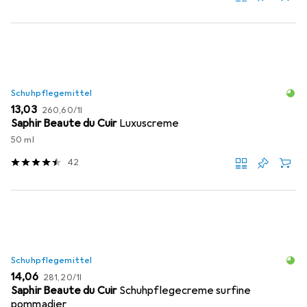
Schuhpflegemittel
EUR
EUR
13,03
260,60
/
1l
Saphir Beaute du Cuir
Luxuscreme
50 ml
42
Schuhpflegemittel
EUR
EUR
14,06
281,20
/
1l
Saphir Beaute du Cuir
Schuhpflegecreme surfine
pommadier