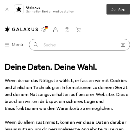
Galaxus
Zur App
Schneller finden und bestellen
Einstellungen
Kundenkonto
Vergleichslisten
Merklisten
Warenkorb
Navigation nach Kategorien
Menü
Suche
huhe
Deine Daten. Deine Wahl.
Boots + Stiefel
CMP Campagnolo Harma WP
Zubehör
Wenn du nur das Nötigste wählst, erfassen wir mit Cookies
EUR
73,95
und ähnlichen Technologien Informationen zu deinem Gerät
CMP Campagnolo
Harma WP
und deinem Nutzungsverhalten auf unserer Website. Diese
42
brauchen wir, um dir bspw. ein sicheres Login und
Basisfunktionen wie den Warenkorb zu ermöglichen.
Wenn du allem zustimmst, können wir diese Daten darüber
Zubehör für CMP Campagnolo
hinaus nutzen, um dir personalisierte Angebote zu zeigen,