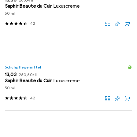
266,–
/
1l
Saphir Beaute du Cuir
Luxuscreme
50 ml
42
Schuhpflegemittel
EUR
EUR
13,03
260,60
/
1l
Saphir Beaute du Cuir
Luxuscreme
50 ml
42