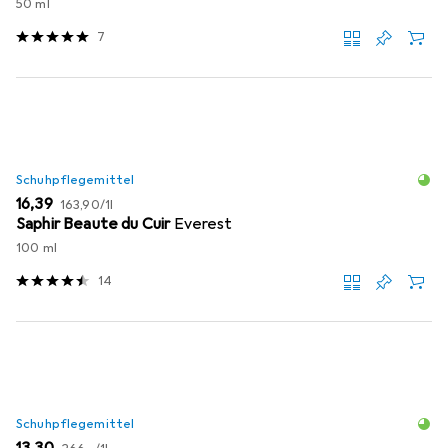
50 ml
7
Schuhpflegemittel
EUR
EUR
16,39
163,90
/
1l
Saphir Beaute du Cuir
Everest
100 ml
14
Schuhpflegemittel
EUR
EUR
13,30