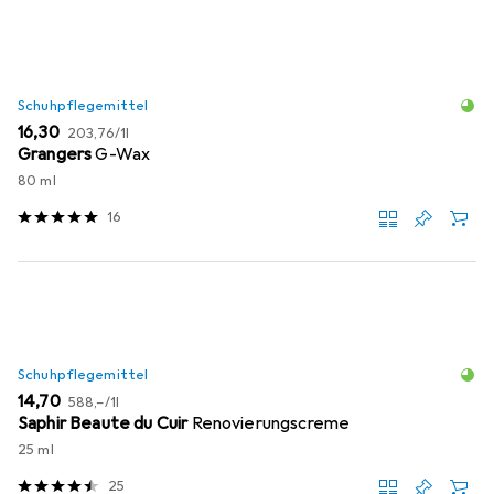
Schuhpflegemittel
EUR
EUR
16,30
203,76
/
1l
Grangers
G-Wax
80 ml
16
Schuhpflegemittel
EUR
EUR
14,70
588,–
/
1l
Saphir Beaute du Cuir
Renovierungscreme
25 ml
25