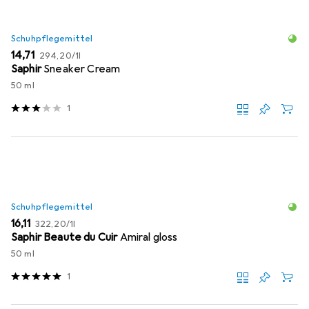
Schuhpflegemittel
EUR
EUR
14,71
294,20
/
1l
Saphir
Sneaker Cream
50 ml
1
Schuhpflegemittel
EUR
EUR
16,11
322,20
/
1l
Saphir Beaute du Cuir
Amiral gloss
50 ml
1