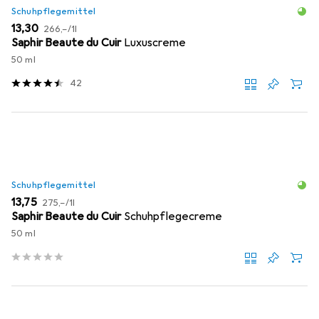
Schuhpflegemittel
EUR
EUR
13,30
266,–
/
1l
Saphir Beaute du Cuir
Luxuscreme
50 ml
42
Schuhpflegemittel
EUR
EUR
13,75
275,–
/
1l
Saphir Beaute du Cuir
Schuhpflegecreme
50 ml