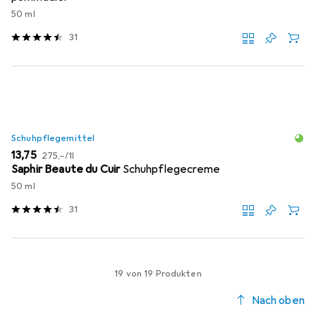
50 ml
31
Schuhpflegemittel
EUR
EUR
13,75
275,–
/
1l
Saphir Beaute du Cuir
Schuhpflegecreme
50 ml
31
19 von 19 Produkten
Nach oben