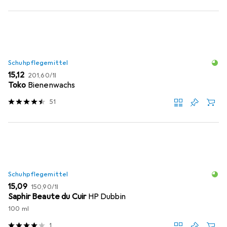
Schuhpflegemittel
EUR
EUR
15,12
201,60
/
1l
Toko
Bienenwachs
51
Schuhpflegemittel
EUR
EUR
15,09
150,90
/
1l
Saphir Beaute du Cuir
HP Dubbin
100 ml
1