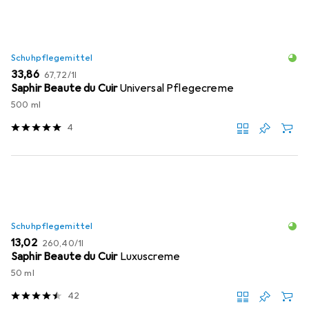
Schuhpflegemittel
EUR
EUR
33,86
67,72
/
1l
Saphir Beaute du Cuir
Universal Pflegecreme
500 ml
4
Schuhpflegemittel
EUR
EUR
13,02
260,40
/
1l
Saphir Beaute du Cuir
Luxuscreme
50 ml
42