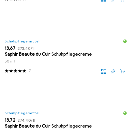
Schuhpflegemittel
EUR
EUR
13,67
273,40
/
1l
Saphir Beaute du Cuir
Schuhpflegecreme
50 ml
7
Schuhpflegemittel
EUR
EUR
13,72
274,40
/
1l
Saphir Beaute du Cuir
Schuhpflegecreme