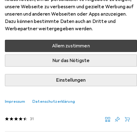
unsere Webseite zu verbessern und gezielte Werbung auf
Harma WP
unseren und anderen Webseiten oder Apps anzuzeigen.
Dazu können bestimmte Daten auch an Dritte und
Hier findest du passendes Zubehör zum Produkt CMP
Werbepartner weitergegeben werden.
Campagnolo Harma WP aus der Kategorie
Schuhpflegemittel.
Allem zustimmen
Relevanz
Produktliste
Nur das Nötigste
Einstellungen
Schuhpflegemittel
EUR
EUR
14,–
280,–
/
1l
Saphir Beaute du Cuir
Schuhpflegecreme
Impressum
Datenschutzerklärung
50 ml
31