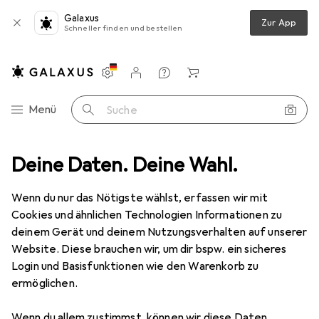
Galaxus
Zur App
Schneller finden und bestellen
Einstellungen
Kundenkonto
Vergleichslisten
Merklisten
Warenkorb
Navigation nach Kategorien
Menü
Suche
Deine Daten. Deine Wahl.
Boots + Stiefel
CMP Campagnolo Pyry WP Schuhe
Zubehör
Wenn du nur das Nötigste wählst, erfassen wir mit
EUR
44,87
CMP Campagnolo
Pyry WP Schuhe
Cookies und ähnlichen Technologien Informationen zu
29
deinem Gerät und deinem Nutzungsverhalten auf unserer
Website. Diese brauchen wir, um dir bspw. ein sicheres
Login und Basisfunktionen wie den Warenkorb zu
ermöglichen.
Zubehör für CMP Campagnolo
Wenn du allem zustimmst, können wir diese Daten