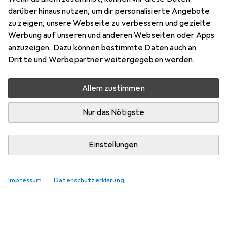
Pyry WP Schuhe
darüber hinaus nutzen, um dir personalisierte Angebote
zu zeigen, unsere Webseite zu verbessern und gezielte
Hier findest du passendes Zubehör zum Produkt CMP
Werbung auf unseren und anderen Webseiten oder Apps
Campagnolo Pyry WP Schuhe.
anzuzeigen. Dazu können bestimmte Daten auch an
Relevanz
Dritte und Werbepartner weitergegeben werden.
Produktliste
Allem zustimmen
Keine Produkte gefunden
Nur das Nötigste
Einstellungen
Impressum
Datenschutzerklärung