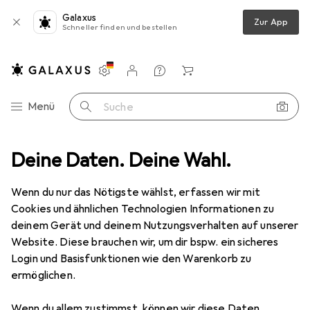
Galaxus
Zur App
Schneller finden und bestellen
Einstellungen
Kundenkonto
Vergleichslisten
Merklisten
Warenkorb
Navigation nach Kategorien
Menü
Suche
Deine Daten. Deine Wahl.
Schuhe
Boots + Stiefel
Dublin Venturer RS III
Zubehör
Wenn du nur das Nötigste wählst, erfassen wir mit
EUR
125,32
Cookies und ähnlichen Technologien Informationen zu
Dublin
Venturer RS III
deinem Gerät und deinem Nutzungsverhalten auf unserer
40
42
Website. Diese brauchen wir, um dir bspw. ein sicheres
Login und Basisfunktionen wie den Warenkorb zu
ermöglichen.
Wenn du allem zustimmst, können wir diese Daten