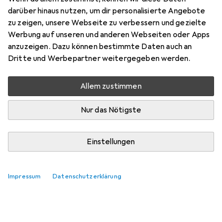
Zubehör für Dublin Venturer RS
darüber hinaus nutzen, um dir personalisierte Angebote
III
zu zeigen, unsere Webseite zu verbessern und gezielte
Werbung auf unseren und anderen Webseiten oder Apps
Hier findest du passendes Zubehör zum Produkt Dublin
anzuzeigen. Dazu können bestimmte Daten auch an
Venturer RS III.
Dritte und Werbepartner weitergegeben werden.
Relevanz
Allem zustimmen
Produktliste
Keine Produkte gefunden
Nur das Nötigste
Einstellungen
Impressum
Datenschutzerklärung