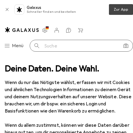
Galaxus
Zur App
Schneller finden und bestellen
Einstellungen
Kundenkonto
Vergleichslisten
Merklisten
Warenkorb
Navigation nach Kategorien
Menü
Suche
e
Deine Daten. Deine Wahl.
Schuhe
Sneakers
hummel Slimmer Stadil Low
Zubehör
EUR
63,67
Wenn du nur das Nötigste wählst, erfassen wir mit Cookies
hummel
Slimmer Stadil Low
und ähnlichen Technologien Informationen zu deinem Gerät
47
48
und deinem Nutzungsverhalten auf unserer Website. Diese
brauchen wir, um dir bspw. ein sicheres Login und
Basisfunktionen wie den Warenkorb zu ermöglichen.
Zubehör für hummel Slimmer
Stadil Low
Wenn du allem zustimmst, können wir diese Daten darüber
hinaus nutzen, um dir personalisierte Angebote zu zeigen,