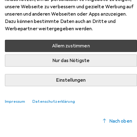
unsere Webseite zu verbessern und gezielte Werbung auf
Hier findest du passendes Zubehör zum Produkt hummel
unseren und anderen Webseiten oder Apps anzuzeigen.
Slimmer Stadil Low aus der Kategorie Schuhlöffel.
Dazu können bestimmte Daten auch an Dritte und
Relevanz
Werbepartner weitergegeben werden.
Produktliste
Allem zustimmen
Nur das Nötigste
Schuhlöffel
EUR
25,87
Collonil
PVC-Schuhlöffel
Einstellungen
265
Impressum
Datenschutzerklärung
Nach oben