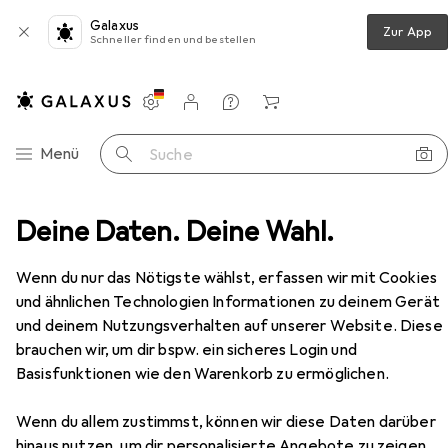
Galaxus
Zur App
Schneller finden und bestellen
Einstellungen
Kundenkonto
Vergleichslisten
Merklisten
Warenkorb
Navigation nach Kategorien
Menü
Suche
Stiefel
Deine Daten. Deine Wahl.
Palladium stiefeletten pampa sport cuff wps
Zubehör
EUR
123,19
Wenn du nur das Nötigste wählst, erfassen wir mit Cookies
Palladium
stiefeletten pampa sport
und ähnlichen Technologien Informationen zu deinem Gerät
cuff wps
und deinem Nutzungsverhalten auf unserer Website. Diese
41
brauchen wir, um dir bspw. ein sicheres Login und
Basisfunktionen wie den Warenkorb zu ermöglichen.
Wenn du allem zustimmst, können wir diese Daten darüber
Zubehör für Palladium
hinaus nutzen, um dir personalisierte Angebote zu zeigen,