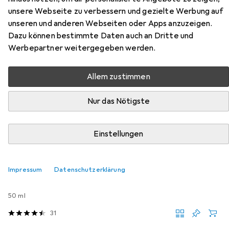
stiefeletten pampa sport cuff
unsere Webseite zu verbessern und gezielte Werbung auf
unseren und anderen Webseiten oder Apps anzuzeigen.
wps
Dazu können bestimmte Daten auch an Dritte und
Werbepartner weitergegeben werden.
Hier findest du passendes Zubehör zum Produkt Palladium
stiefeletten pampa sport cuff wps aus der Kategorie
Allem zustimmen
Schuhpflegemittel.
Relevanz
Nur das Nötigste
Produktliste
Einstellungen
Schuhpflegemittel
Impressum
Datenschutzerklärung
EUR
EUR
14,–
280,–
/
1l
Saphir Beaute du Cuir
Schuhpflegecreme
50 ml
31