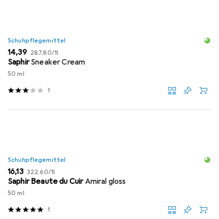
Schuhpflegemittel
EUR
EUR
14,39
287,80
/
1l
Saphir
Sneaker Cream
50 ml
1
Schuhpflegemittel
EUR
EUR
16,13
322,60
/
1l
Saphir Beaute du Cuir
Amiral gloss
50 ml
1