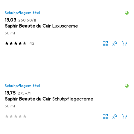
Schuhpflegemittel
EUR
EUR
13,03
260,60
/
1l
Saphir Beaute du Cuir
Luxuscreme
50 ml
42
Schuhpflegemittel
EUR
EUR
13,75
275,–
/
1l
Saphir Beaute du Cuir
Schuhpflegecreme
50 ml