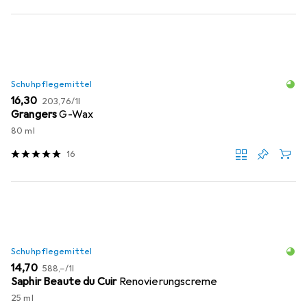
Schuhpflegemittel
EUR
EUR
16,30
203,76
/
1l
Grangers
G-Wax
80 ml
16
Schuhpflegemittel
EUR
EUR
14,70
588,–
/
1l
Saphir Beaute du Cuir
Renovierungscreme
25 ml