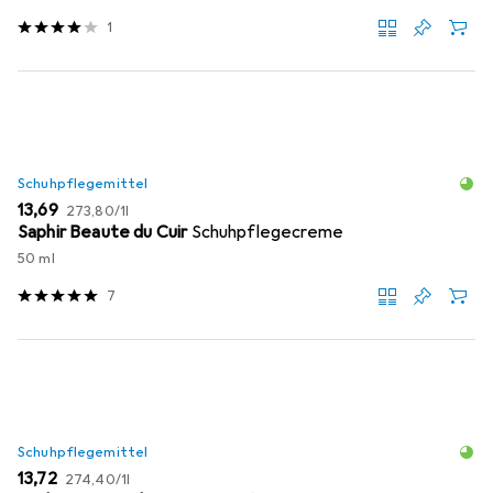
1
Schuhpflegemittel
EUR
EUR
13,69
273,80
/
1l
Saphir Beaute du Cuir
Schuhpflegecreme
50 ml
7
Schuhpflegemittel
EUR
EUR
13,72
274,40
/
1l