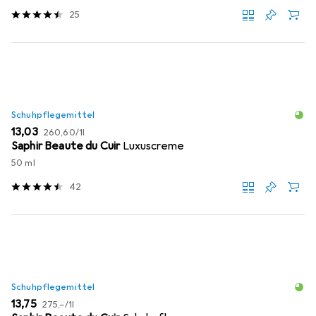
25
Schuhpflegemittel
EUR
EUR
13,03
260,60
/
1l
Saphir Beaute du Cuir
Luxuscreme
50 ml
42
Schuhpflegemittel
EUR
EUR
13,75
275,–
/
1l