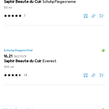
Saphir Beaute du Cuir
Schuhpflegecreme
50 ml
7
Schuhpflegemittel
EUR
EUR
16,21
162,10
/
1l
Saphir Beaute du Cuir
Everest
100 ml
14