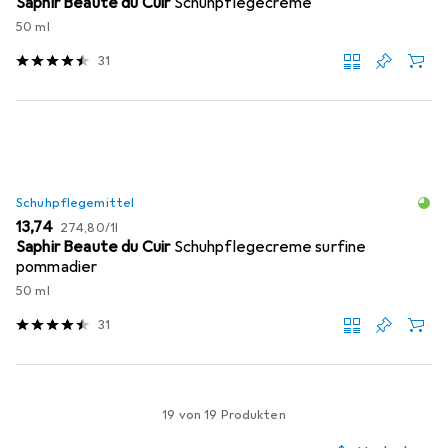
Saphir Beaute du Cuir
Schuhpflegecreme
50 ml
31
Schuhpflegemittel
EUR
EUR
13,74
274,80
/
1l
Saphir Beaute du Cuir
Schuhpflegecreme surfine
pommadier
50 ml
31
19 von 19 Produkten