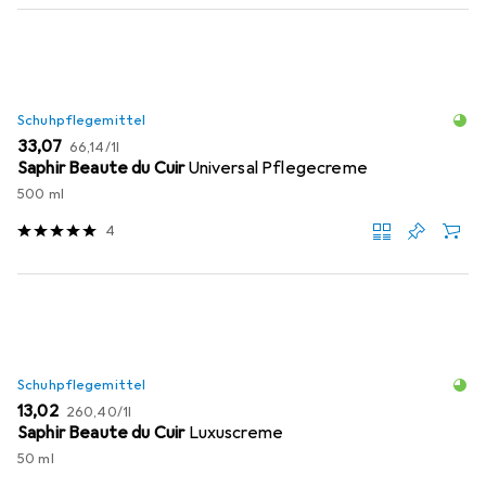
Schuhpflegemittel
EUR
EUR
33,07
66,14
/
1l
Saphir Beaute du Cuir
Universal Pflegecreme
500 ml
4
Schuhpflegemittel
EUR
EUR
13,02
260,40
/
1l
Saphir Beaute du Cuir
Luxuscreme
50 ml