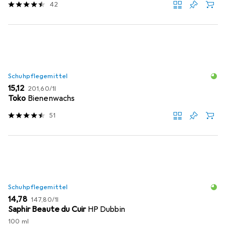
42
Schuhpflegemittel
EUR
EUR
15,12
201,60
/
1l
Toko
Bienenwachs
51
Schuhpflegemittel
EUR
EUR
14,78
147,80
/
1l
Saphir Beaute du Cuir
HP Dubbin
100 ml