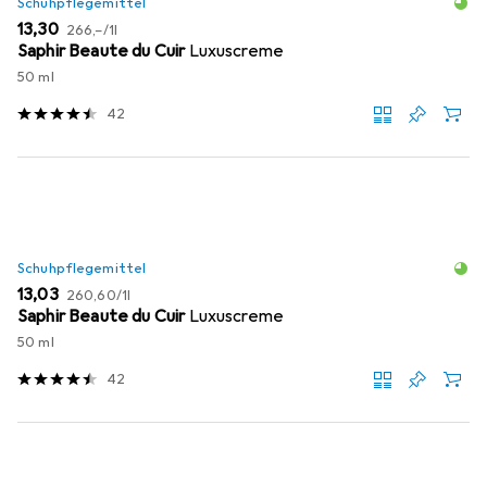
Schuhpflegemittel
EUR
EUR
13,30
266,–
/
1l
Saphir Beaute du Cuir
Luxuscreme
50 ml
42
Schuhpflegemittel
EUR
EUR
13,03
260,60
/
1l
Saphir Beaute du Cuir
Luxuscreme
50 ml
42