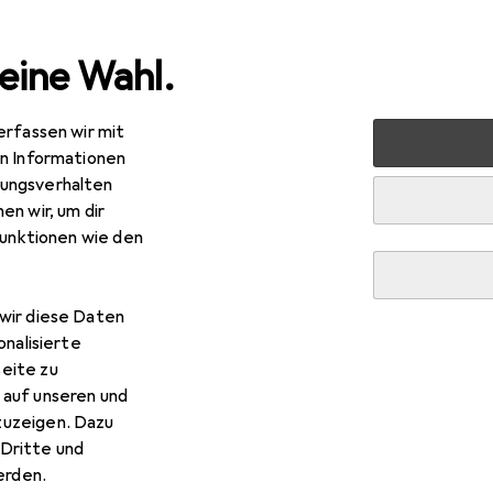
eine Wahl.
erfassen wir mit
e
Alles in Mode
Schuhe
Boots + Stiefel
Panama Ja
en Informationen
ungsverhalten
en wir, um dir
nama Jack
Stiefel
funktionen wie den
wir diese Daten
onalisierte
eite zu
 Panama Jack Stiefel
 auf unseren und
zuzeigen. Dazu
Dritte und
 Zubehör zum Produkt Panama Jack Stiefel.
rden.