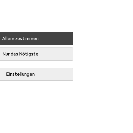
Einstellungen
Kundenkonto
Vergleichslisten
Merklisten
Warenkorb
Anmelden
Allem zustimmen
ck Stiefel
Zubehör
Nur das Nötigste
Einstellungen