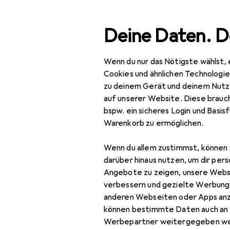
Suche
Deine Daten. D
Wenn du nur das Nötigste wählst, 
Navigation nach Kategorien
Gesamtsortiment
Mod
Gesamtsortiment
Cookies und ähnlichen Technologi
zu deinem Gerät und deinem Nutz
Mode
auf unserer Website. Diese brauch
Pa
bspw. ein sicheres Login und Basis
Alles in Mode
Warenkorb zu ermöglichen.
45
Schuhe
Wenn du allem zustimmst, können 
Ballerinas
darüber hinaus nutzen, um dir pers
Angebote zu zeigen, unsere Webs
Boots + Stiefel
Zubehör für
verbessern und gezielte Werbung
anderen Webseiten oder Apps an
Espadrilles
können bestimmte Daten auch an 
Hier findest du passendes
Flip-Flops
Werbepartner weitergegeben we