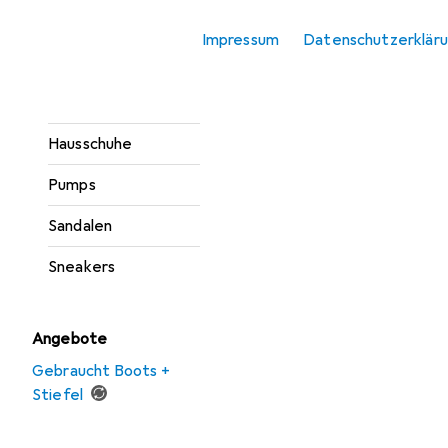
Sortieren nach
:
Relevanz
Gesundheitsschuhe
Impressum
Datenschutzerklär
Produktliste
Gummistiefel
Halbschuhe
Hausschuhe
Pumps
Sandalen
Sneakers
Angebote
Gebraucht Boots +
Stiefel