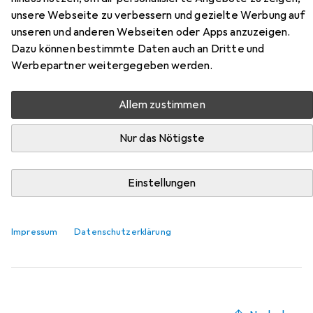
unsere Webseite zu verbessern und gezielte Werbung auf
Zubehör für Pieces Kamala
unseren und anderen Webseiten oder Apps anzuzeigen.
Dazu können bestimmte Daten auch an Dritte und
Hier findest du passendes Zubehör zum Produkt Pieces
Werbepartner weitergegeben werden.
Kamala aus der Kategorie Portemonnaie.
Relevanz
Allem zustimmen
Produktliste
Nur das Nötigste
Einstellungen
Portemonnaie
EUR
89,10
Secrid
Twinwallet
Impressum
Datenschutzerklärung
522