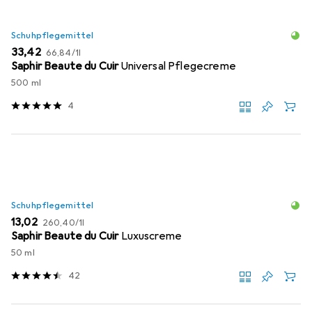
Schuhpflegemittel
EUR
EUR
33,42
66,84
/
1l
Saphir Beaute du Cuir
Universal Pflegecreme
500 ml
4
Schuhpflegemittel
EUR
EUR
13,02
260,40
/
1l
Saphir Beaute du Cuir
Luxuscreme
50 ml
42