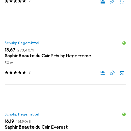
7
Schuhpflegemittel
EUR
EUR
13,67
273,40
/
1l
Saphir Beaute du Cuir
Schuhpflegecreme
50 ml
7
Schuhpflegemittel
EUR
EUR
16,19
161,90
/
1l
Saphir Beaute du Cuir
Everest