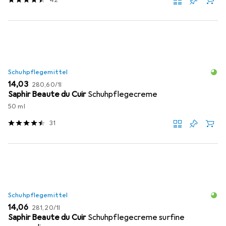
42
Schuhpflegemittel
EUR
EUR
14,03
280,60
/
1l
Saphir Beaute du Cuir
Schuhpflegecreme
50 ml
31
Schuhpflegemittel
EUR
EUR
14,06
281,20
/
1l
Saphir Beaute du Cuir
Schuhpflegecreme surfine