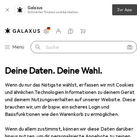
Galaxus
Zur App
Schneller finden und bestellen
Einstellungen
Kundenkonto
Vergleichslisten
Merklisten
Warenkorb
Navigation nach Kategorien
Menü
Suche
Deine Daten. Deine Wahl.
Boots + Stiefel
Pikolinos damen stiefeletten vigo
Zubehör
EUR
98,45
Wenn du nur das Nötigste wählst, erfassen wir mit Cookies
Pikolinos
damen stiefeletten vigo
und ähnlichen Technologien Informationen zu deinem Gerät
37
und deinem Nutzungsverhalten auf unserer Website. Diese
brauchen wir, um dir bspw. ein sicheres Login und
Basisfunktionen wie den Warenkorb zu ermöglichen.
Zubehör für Pikolinos damen
Wenn du allem zustimmst, können wir diese Daten darüber
stiefeletten vigo
hinaus nutzen, um dir personalisierte Angebote zu zeigen,