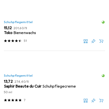
Schuhpflegemittel
EUR
EUR
15,12
201,60
/
1l
Toko
Bienenwachs
51
Schuhpflegemittel
EUR
EUR
13,72
274,40
/
1l
Saphir Beaute du Cuir
Schuhpflegecreme
50 ml
7