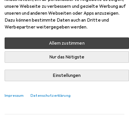
unsere Webseite zu verbessern und gezielte Werbung auf
Hier findest du passendes Zubehör zum Produkt Pikolinos
unseren und anderen Webseiten oder Apps anzuzeigen.
damen stiefeletten vigo aus der Kategorie
Dazu können bestimmte Daten auch an Dritte und
Schuhpflegemittel.
Werbepartner weitergegeben werden.
Relevanz
Allem zustimmen
Produktliste
Nur das Nötigste
Schuhpflegemittel
Einstellungen
EUR
EUR
13,80
276,–
/
1l
Saphir Beaute du Cuir
Schuhpflegecreme
50 ml
Impressum
Datenschutzerklärung
31