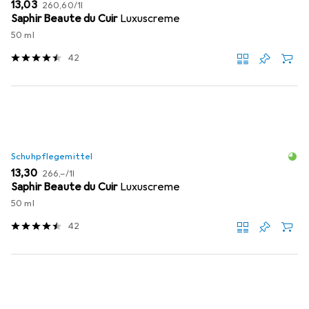
EUR
EUR
13,03
260,60
/
1l
Saphir Beaute du Cuir
Luxuscreme
50 ml
42
Schuhpflegemittel
EUR
EUR
13,30
266,–
/
1l
Saphir Beaute du Cuir
Luxuscreme
50 ml
42