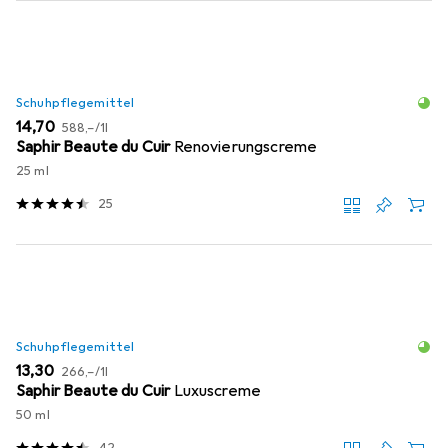
Schuhpflegemittel
EUR
EUR
14,70
588,–
/
1l
Saphir Beaute du Cuir
Renovierungscreme
25 ml
25
Schuhpflegemittel
EUR
EUR
13,30
266,–
/
1l
Saphir Beaute du Cuir
Luxuscreme
50 ml