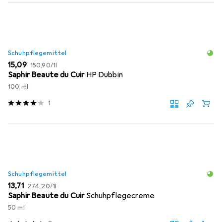
Schuhpflegemittel
EUR
EUR
15,09
150,90
/
1l
Saphir Beaute du Cuir
HP Dubbin
100 ml
1
Schuhpflegemittel
EUR
EUR
13,71
274,20
/
1l
Saphir Beaute du Cuir
Schuhpflegecreme
50 ml