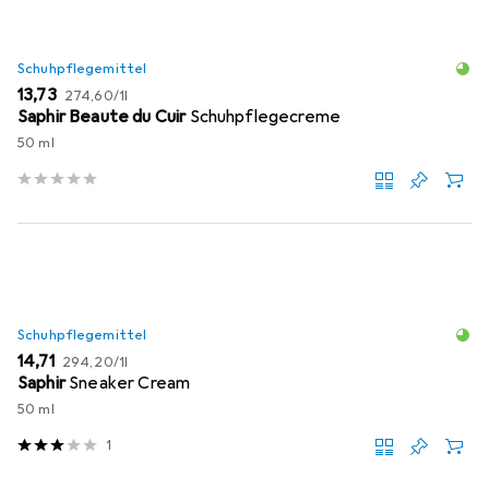
Schuhpflegemittel
EUR
EUR
13,73
274,60
/
1l
Saphir Beaute du Cuir
Schuhpflegecreme
50 ml
Schuhpflegemittel
EUR
EUR
14,71
294,20
/
1l
Saphir
Sneaker Cream
50 ml
1