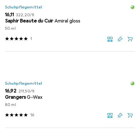
Schuhpflegemittel
EUR
EUR
16,11
322,20
/
1l
Saphir Beaute du Cuir
Amiral gloss
50 ml
1
Schuhpflegemittel
EUR
EUR
16,92
211,50
/
1l
Grangers
G-Wax
80 ml
16