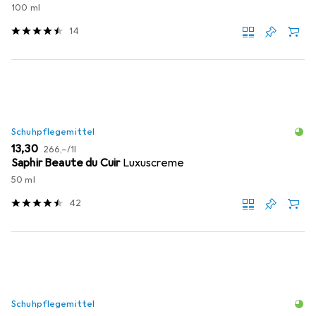
100 ml
14
Schuhpflegemittel
EUR
EUR
13,30
266,–
/
1l
Saphir Beaute du Cuir
Luxuscreme
50 ml
42
Schuhpflegemittel