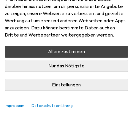
Hier findest du passendes Zubehör zum Produkt Rieker
darüber hinaus nutzen, um dir personalisierte Angebote
N936254 N93.
zu zeigen, unsere Webseite zu verbessern und gezielte
Relevanz
Werbung auf unseren und anderen Webseiten oder Apps
anzuzeigen. Dazu können bestimmte Daten auch an
Produktliste
Dritte und Werbepartner weitergegeben werden.
Keine Produkte gefunden
Allem zustimmen
Nur das Nötigste
Einstellungen
Impressum
Datenschutzerklärung