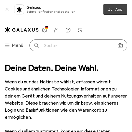
Galaxus
Zur App
Schneller finden und bestellen
Einstellungen
Kundenkonto
Vergleichslisten
Merklisten
Warenkorb
Navigation nach Kategorien
Menü
Suche
e
Deine Daten. Deine Wahl.
Schuhe
Boots + Stiefel
Rieker N936254 N93
Zubehör
Wenn du nur das Nötigste wählst, erfassen wir mit
Rieker
N936254 N93
Cookies und ähnlichen Technologien Informationen zu
deinem Gerät und deinem Nutzungsverhalten auf unserer
Website. Diese brauchen wir, um dir bspw. ein sicheres
Login und Basisfunktionen wie den Warenkorb zu
ermöglichen.
Zubehör für Rieker N936254 N93
Wenn du allem zustimmst, können wir diese Daten