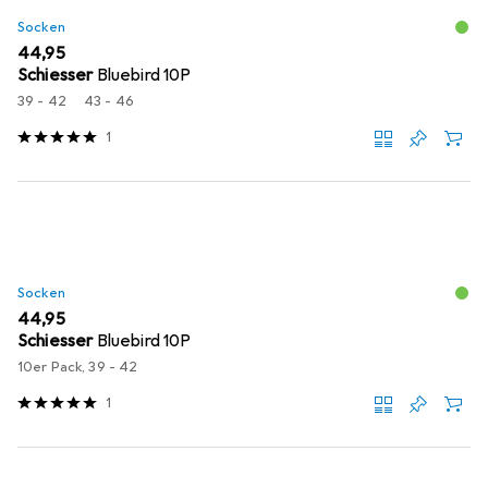
Socken
EUR
44,95
Schiesser
Bluebird 10P
39 - 42
43 - 46
1
Socken
EUR
44,95
Schiesser
Bluebird 10P
10er Pack, 39 - 42
1