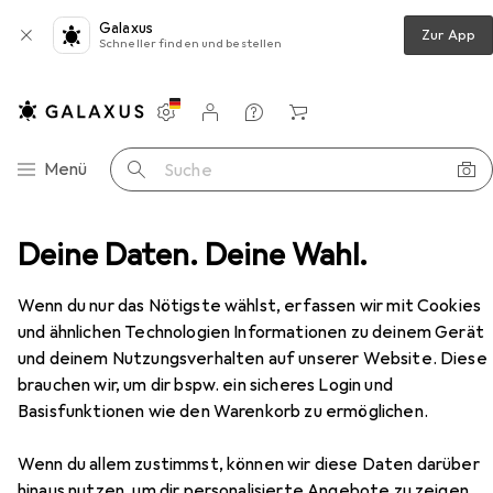
Galaxus
Zur App
Schneller finden und bestellen
Einstellungen
Kundenkonto
Vergleichslisten
Merklisten
Warenkorb
Navigation nach Kategorien
Menü
Suche
Deine Daten. Deine Wahl.
Wäsche
Unterhosen
Schiesser 5PACK Rio-Slip
Zubehör
Wenn du nur das Nötigste wählst, erfassen wir mit Cookies
EUR
54,95
Schiesser
5PACK Rio-Slip
und ähnlichen Technologien Informationen zu deinem Gerät
5 Grössen
und deinem Nutzungsverhalten auf unserer Website. Diese
brauchen wir, um dir bspw. ein sicheres Login und
Basisfunktionen wie den Warenkorb zu ermöglichen.
Zubehör für Schiesser 5PACK
Wenn du allem zustimmst, können wir diese Daten darüber
hinaus nutzen, um dir personalisierte Angebote zu zeigen,