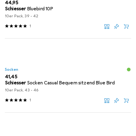
EUR
44,95
Schiesser
Bluebird 10P
10er Pack, 39 - 42
1
Socken
EUR
41,45
Schiesser
Socken Casual Bequem sitzend Blue Bird
10er Pack, 43 - 46
1