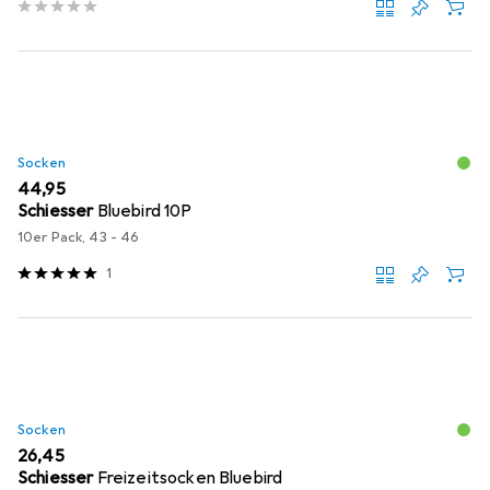
Socken
EUR
44,95
Schiesser
Bluebird 10P
10er Pack, 43 - 46
1
Socken
EUR
26,45
Schiesser
Freizeitsocken Bluebird