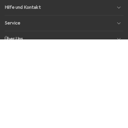
Hilfe und Kontakt
Service
Über Uns
Rückgabe
Soziale Medien
Stellenangebote
Preise
Alle Preise in EUR inkl. MwSt., zzgl.
Versandkosten
bei Bestellungen
unter
30,–
Shop Version
master-20260807-2039-31207921115-1