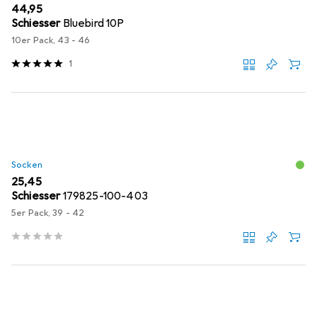
EUR
44,95
Schiesser
Bluebird 10P
10er Pack, 43 - 46
1
Socken
EUR
25,45
Schiesser
179825-100-403
5er Pack, 39 - 42