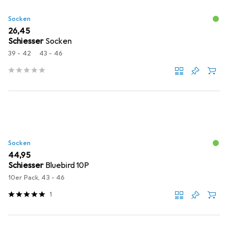
Socken
EUR
26,45
Schiesser
Socken
39 - 42
43 - 46
Socken
EUR
44,95
Schiesser
Bluebird 10P
10er Pack, 43 - 46
1