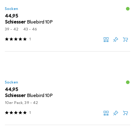
Socken
EUR
44,95
Schiesser
Bluebird 10P
39 - 42
43 - 46
1
Socken
EUR
44,95
Schiesser
Bluebird 10P
10er Pack, 39 - 42
1