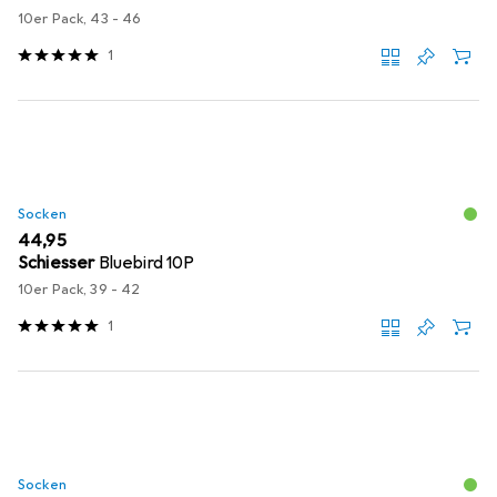
10er Pack, 43 - 46
1
Socken
EUR
44,95
Schiesser
Bluebird 10P
10er Pack, 39 - 42
1
Socken