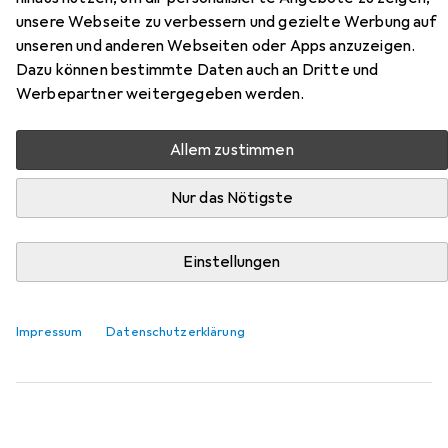
Rio-Slip
unsere Webseite zu verbessern und gezielte Werbung auf
unseren und anderen Webseiten oder Apps anzuzeigen.
Hier findest du passendes Zubehör zum Produkt
Dazu können bestimmte Daten auch an Dritte und
Schiesser 5PACK Rio-Slip aus der Kategorie Socken.
Werbepartner weitergegeben werden.
Relevanz
Allem zustimmen
Produktliste
Nur das Nötigste
Socken
Einstellungen
EUR
26,45
Schiesser
Freizeitsocken Bluebird
5er Pack, 43 - 46
Impressum
Datenschutzerklärung