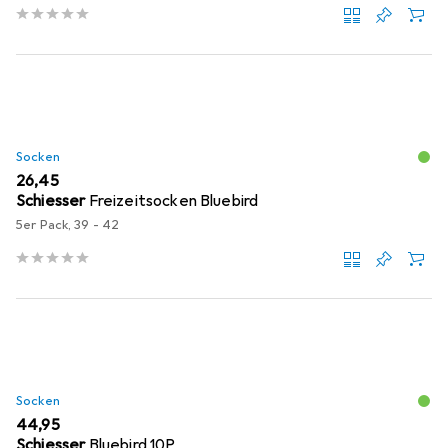
Socken
EUR
26,45
Schiesser
Freizeitsocken Bluebird
5er Pack, 39 - 42
Socken
EUR
44,95
Schiesser
Bluebird 10P