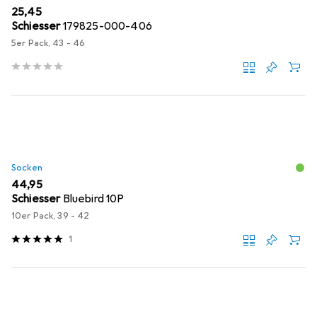
EUR
25,45
Schiesser
179825-000-406
5er Pack, 43 - 46
Socken
EUR
44,95
Schiesser
Bluebird 10P
10er Pack, 39 - 42
1