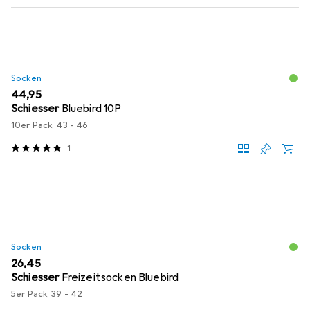
Socken
EUR
44,95
Schiesser
Bluebird 10P
10er Pack, 43 - 46
1
Socken
EUR
26,45
Schiesser
Freizeitsocken Bluebird
5er Pack, 39 - 42