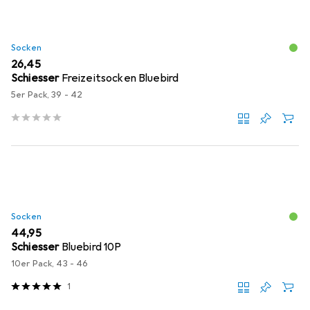
Socken
EUR
26,45
Schiesser
Freizeitsocken Bluebird
5er Pack, 39 - 42
Socken
EUR
44,95
Schiesser
Bluebird 10P
10er Pack, 43 - 46
1