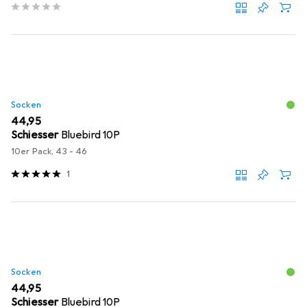
Socken
EUR
44,95
Schiesser
Bluebird 10P
10er Pack, 43 - 46
1
Socken
EUR
44,95
Schiesser
Bluebird 10P