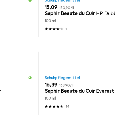
Schuhpflegemittel
EUR
EUR
15,09
150,90
/
1l
Saphir Beaute du Cuir
HP Dub
100 ml
1
Schuhpflegemittel
EUR
EUR
16,39
163,90
/
1l
r
Saphir Beaute du Cuir
Everest
100 ml
14