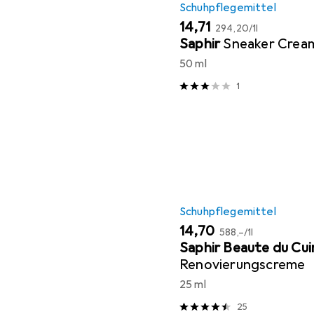
Schuhpflegemittel
EUR
EUR
14,71
294,20
/
1l
Saphir
Sneaker Crea
50 ml
1
Schuhpflegemittel
EUR
EUR
14,70
588,–
/
1l
Saphir Beaute du Cui
Renovierungscreme
25 ml
25