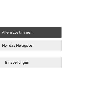
Einstellungen
Kundenkonto
Vergleichslisten
Merklisten
Warenkorb
Anmelden
Allem zustimmen
nd Stiefelette
Zubehör
Nur das Nötigste
Einstellungen
ie Schuhpflegemittel.