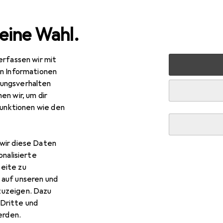
eine Wahl.
erfassen wir mit
e
Alles in Mode
Schuhe
Boots + Stiefel
Timberla
en Informationen
ungsverhalten
R
,26
en wir, um dir
mberland
Stiefelette
funktionen wie den
rössen
wir diese Daten
onalisierte
 Timberland Stiefelette
eite zu
 auf unseren und
zuzeigen. Dazu
 Zubehör zum Produkt Timberland Stiefelette aus der Kategor
Dritte und
rden.