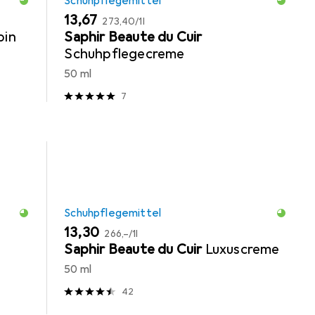
Schuhpflegemittel
EUR
EUR
13,67
273,40
/
1l
bin
Saphir Beaute du Cuir
Schuhpflegecreme
50 ml
7
Schuhpflegemittel
EUR
EUR
13,30
266,–
/
1l
Saphir Beaute du Cuir
Luxuscreme
50 ml
42