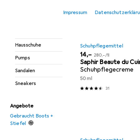
Produktliste
Gesundheitsschuhe
Impressum
Datenschutzerklär
Gummistiefel
Halbschuhe
Hausschuhe
Schuhpflegemittel
EUR
EUR
14,–
280,–
/
1l
Pumps
Saphir Beaute du Cui
Schuhpflegecreme
Sandalen
50 ml
Sneakers
31
Angebote
Gebraucht Boots +
Stiefel