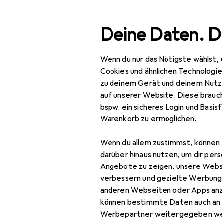
Suche
Deine Daten. D
Wenn du nur das Nötigste wählst, 
Navigation nach Kategorien
Gesamtsortiment
Mod
Gesamtsortiment
Cookies und ähnlichen Technologi
zu deinem Gerät und deinem Nutz
Mode
EU
61
auf unserer Website. Diese brauch
Ti
bspw. ein sicheres Login und Basis
Alles in Mode
4 G
Warenkorb zu ermöglichen.
Schuhe
Wenn du allem zustimmst, können 
Ballerinas
darüber hinaus nutzen, um dir pers
Zubehör für
Angebote zu zeigen, unsere Webs
Boots + Stiefel
verbessern und gezielte Werbung
anderen Webseiten oder Apps an
Espadrilles
Hier findest du passendes
können bestimmte Daten auch an 
Sortieren nach
:
Relevanz
Flip-Flops
Werbepartner weitergegeben we