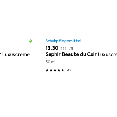
Schuhpflegemittel
EUR
EUR
13,30
266,–
/
1l
r
Luxuscreme
Saphir Beaute du Cuir
Luxusc
50 ml
42