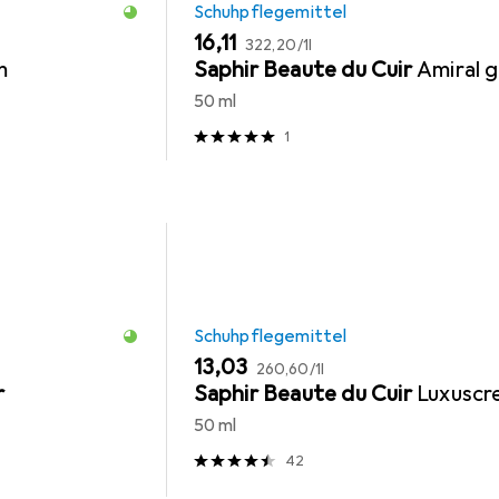
Schuhpflegemittel
EUR
EUR
16,11
322,20
/
1l
m
Saphir Beaute du Cuir
Amiral g
50 ml
1
Schuhpflegemittel
EUR
EUR
13,03
260,60
/
1l
r
Saphir Beaute du Cuir
Luxusc
50 ml
42