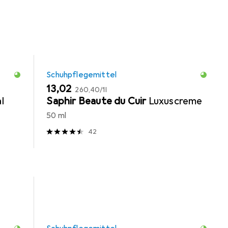
Schuhpflegemittel
EUR
EUR
13,02
260,40
/
1l
l
Saphir Beaute du Cuir
Luxuscreme
50 ml
42