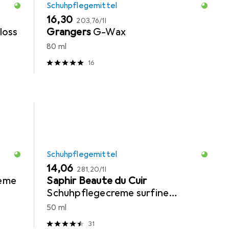
Schuhpflegemittel
EUR
EUR
16,30
203,76
/
1l
loss
Grangers
G-Wax
80 ml
16
Schuhpflegemittel
EUR
EUR
14,06
281,20
/
1l
reme
Saphir Beaute du Cuir
Schuhpflegecreme surfine
pommadier
50 ml
31