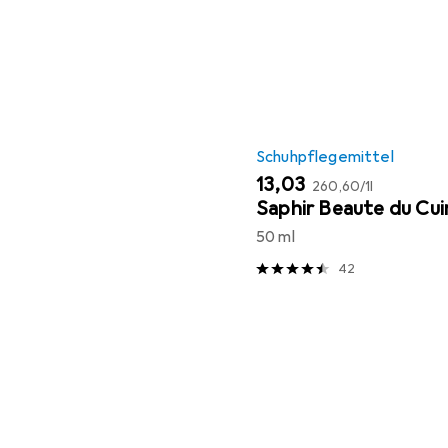
Schuhpflegemittel
EUR
EUR
13,03
260,60
/
1l
Saphir Beaute du Cui
50 ml
42