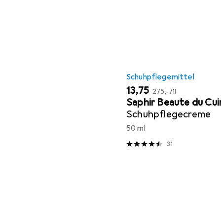
Schuhpflegemittel
EUR
EUR
13,75
275,–
/
1l
Saphir Beaute du Cui
Schuhpflegecreme
50 ml
31