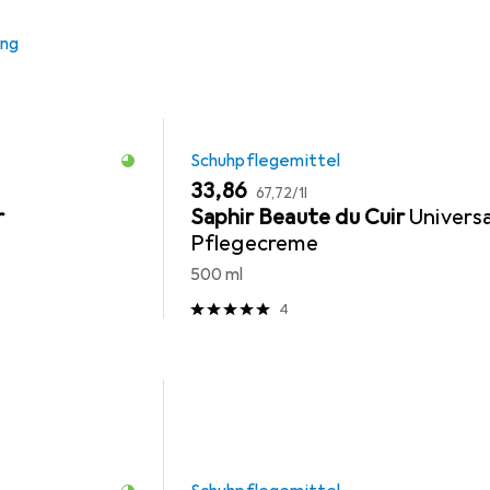
ung
Schuhpflegemittel
EUR
EUR
33,86
67,72
/
1l
r
Saphir Beaute du Cuir
Universa
Pflegecreme
500 ml
4