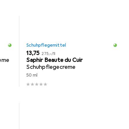
Schuhpflegemittel
EUR
EUR
13,75
275,–
/
1l
reme
Saphir Beaute du Cuir
Schuhpflegecreme
50 ml