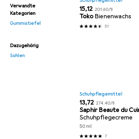
Schuhpflegemittel
Verwandte
EUR
EUR
15,12
201,60
/
1l
Kategorien
Toko
Bienenwachs
Gummistiefel
51
Dazugehörig
Sohlen
Schuhpflegemittel
EUR
EUR
13,72
274,40
/
1l
Saphir Beaute du Cui
Schuhpflegecreme
50 ml
7