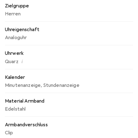
einfaches An- und Ablegen. Diese Uhr ist nicht nur ein
Zielgruppe
funktionales Accessoire, sondern auch ein modisches
Herren
Statement.
Uhreigenschaft
Analoguhr
Uhrwerk
i
Quarz
Kalender
Minutenanzeige
,
Stundenanzeige
Material Armband
Edelstahl
Armbandverschluss
Clip