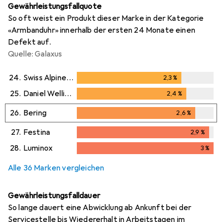
Gewährleistungsfallquote
So oft weist ein Produkt dieser Marke in der Kategorie
«Armbanduhr» innerhalb der ersten 24 Monate einen
Defekt auf.
Quelle: Galaxus
24.
Swiss Alpine Military
2,3
%
2,3
%
25.
Daniel Wellington
2,4
%
2,4
%
26.
Bering
2,6
%
2,6
%
27.
Festina
2,9
%
2,9
%
28.
Luminox
3
%
3
%
Alle 36 Marken vergleichen
Gewährleistungsfalldauer
So lange dauert eine Abwicklung ab Ankunft bei der
Servicestelle bis Wiedererhalt in Arbeitstagen im