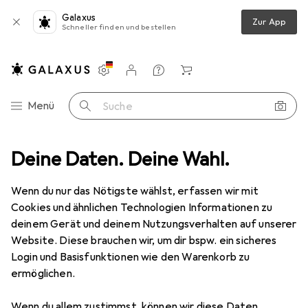
Galaxus
Zur App
Schneller finden und bestellen
Einstellungen
Kundenkonto
Vergleichslisten
Merklisten
Warenkorb
Navigation nach Kategorien
Menü
Suche
les in Mode
Deine Daten. Deine Wahl.
Uhren + Schmuck
Armbanduhr
Bering Max René
Wenn du nur das Nötigste wählst, erfassen wir mit
Cookies und ähnlichen Technologien Informationen zu
12 Bilder
deinem Gerät und deinem Nutzungsverhalten auf unserer
Bering
Max René
Website. Diese brauchen wir, um dir bspw. ein sicheres
Login und Basisfunktionen wie den Warenkorb zu
Analoguhr, 38 mm
ermöglichen.
Bewertungen
Wenn du allem zustimmst, können wir diese Daten