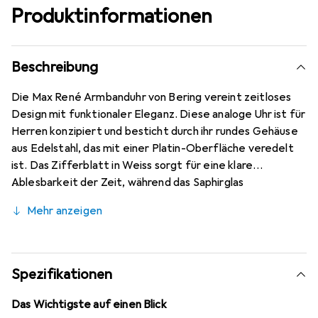
Produktinformationen
Beschreibung
Die Max René Armbanduhr von Bering vereint zeitloses
Design mit funktionaler Eleganz. Diese analoge Uhr ist für
Herren konzipiert und besticht durch ihr rundes Gehäuse
aus Edelstahl, das mit einer Platin-Oberfläche veredelt
ist. Das Zifferblatt in Weiss sorgt für eine klare
Ablesbarkeit der Zeit, während das Saphirglas
zusätzlichen Schutz bietet. Mit einem Durchmesser von
Mehr anzeigen
38 Millimetern und einer Gehäusedicke von nur 5
Millimetern ist die Uhr sowohl schlank als auch stilvoll. Die
Max René ist bis zu 30 Meter wasserdicht, was sie zu
einem praktischen Begleiter im Alltag macht. Der
Spezifikationen
Clipverschluss des Armbands aus Edelstahl gewährleistet
einen sicheren Sitz am Handgelenk und ermöglicht ein
Das Wichtigste auf einen Blick