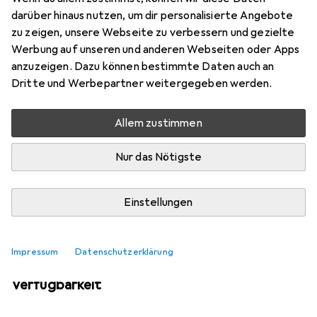
1
darüber hinaus nutzen, um dir personalisierte Angebote
zu zeigen, unsere Webseite zu verbessern und gezielte
Werbung auf unseren und anderen Webseiten oder Apps
Aktuell nicht lieferbar
anzuzeigen. Dazu können bestimmte Daten auch an
Dritte und Werbepartner weitergegeben werden.
Benachrichtigen, wenn lieferbar
Allem zustimmen
Vergleichen
Merken
Nur das Nötigste
i
Kostenloser Versand ab 30,–
Einstellungen
Impressum
Datenschutzerklärung
Ähnliche Produkte mit besserer
Verfügbarkeit