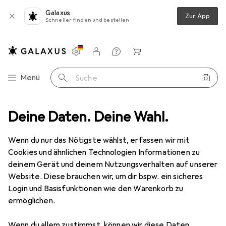
Galaxus
Zur App
Schneller finden und bestellen
Einstellungen
Kundenkonto
Vergleichslisten
Merklisten
Warenkorb
Navigation nach Kategorien
Menü
Suche
uhe
Deine Daten. Deine Wahl.
Sandalen
Birkenstock Bend Low Naturleder normal - 43534
Wenn du nur das Nötigste wählst, erfassen wir mit
Cookies und ähnlichen Technologien Informationen zu
8 Bilder
deinem Gerät und deinem Nutzungsverhalten auf unserer
Website. Diese brauchen wir, um dir bspw. ein sicheres
EUR
130,62
Login und Basisfunktionen wie den Warenkorb zu
Birkenstock
Bend Low Naturleder
ermöglichen.
normal - 43534
Wenn du allem zustimmst, können wir diese Daten