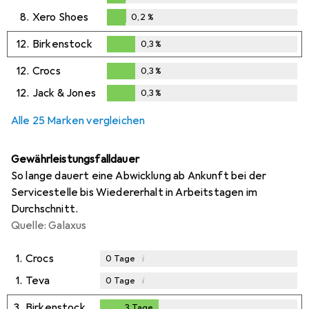
0,2
%
8.
Xero Shoes
0,2
%
0,2
%
12.
Birkenstock
0,3
%
0,3
%
12.
Crocs
0,3
%
0,3
%
12.
Jack & Jones
0,3
%
0,3
%
Alle 25 Marken vergleichen
Gewährleistungsfalldauer
So lange dauert eine Abwicklung ab Ankunft bei der
Servicestelle bis Wiedererhalt in Arbeitstagen im
Durchschnitt.
Quelle: Galaxus
1.
Crocs
i
0
Tage
1.
Teva
i
0
Tage
3.
Birkenstock
3
Tage
3
Tage