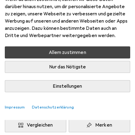
37
darüber hinaus nutzen, um dir personalisierte Angebote
Preis in EUR inkl. MwSt.
zu zeigen, unsere Webseite zu verbessern und gezielte
Werbung auf unseren und anderen Webseiten oder Apps
Marke
Bewertungen
anzuzeigen. Dazu können bestimmte Daten auch an
Mehr von Birkenstock
Dritte und Werbepartner weitergegeben werden.
Allem zustimmen
Zwischen Do, 13.8. und Mo, 17.8. geliefert
Nur 3 Stück an Lager beim Drittanbieter
Nur das Nötigste
Lieferort angeben für genaue Lieferzeit
i
Angebot von
Einstellungen
StockNet Connect
FR
Impressum
Datenschutzerklärung
In den Warenkorb
Vergleichen
Merken