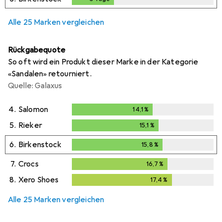
Alle 25 Marken vergleichen
Rückgabequote
So oft wird ein Produkt dieser Marke in der Kategorie
«Sandalen» retourniert.
Quelle: Galaxus
4.
Salomon
14,1
%
14,1
%
5.
Rieker
15,1
%
15,1
%
6.
Birkenstock
15,8
%
15,8
%
7.
Crocs
16,7
%
16,7
%
8.
Xero Shoes
17,4
%
17,4
%
Alle 25 Marken vergleichen