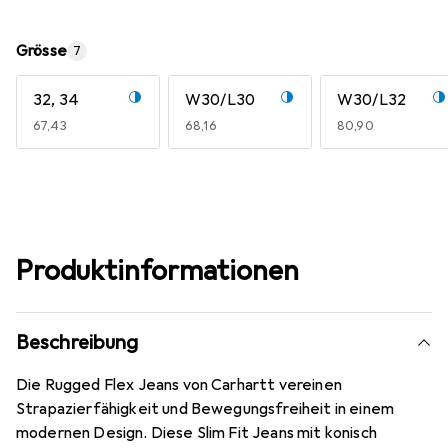
Grösse
7
32, 34
W30/L30
W30/L32
EUR
67,43
EUR
68,16
EUR
80,90
Produktinformationen
Beschreibung
Die Rugged Flex Jeans von Carhartt vereinen
Strapazierfähigkeit und Bewegungsfreiheit in einem
modernen Design. Diese Slim Fit Jeans mit konisch