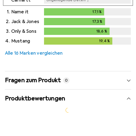
i
Carhartt
Ungenügende Daten
1.
Name it
17,1
%
17,1
%
2.
Jack & Jones
17,3
%
17,3
%
3.
Only & Sons
18,6
%
18,6
%
4.
Mustang
19,4
%
19,4
%
Alle 16 Marken vergleichen
Fragen zum Produkt
0
Produktbewertungen