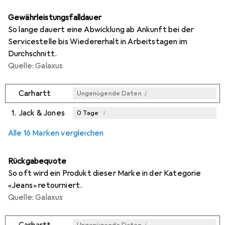
Gewährleistungsfalldauer
So lange dauert eine Abwicklung ab Ankunft bei der
Servicestelle bis Wiedererhalt in Arbeitstagen im
Durchschnitt.
Quelle: Galaxus
i
Carhartt
Ungenügende Daten
1.
Jack & Jones
i
0
Tage
i
i
i
Ungenügende Daten
Ungenügende Daten
Ungenügende Daten
Alle 16 Marken vergleichen
Rückgabequote
So oft wird ein Produkt dieser Marke in der Kategorie
«Jeans» retourniert.
Quelle: Galaxus