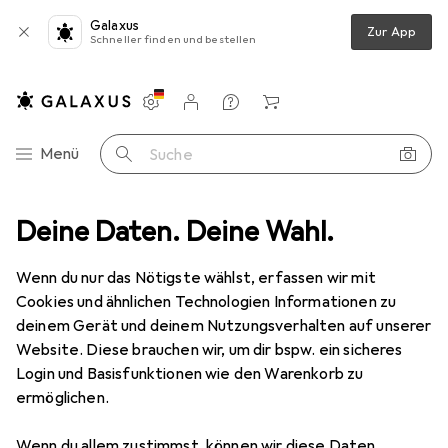
Galaxus
Zur App
Schneller finden und bestellen
Einstellungen
Kundenkonto
Vergleichslisten
Merklisten
Warenkorb
Navigation nach Kategorien
Menü
Suche
e
Deine Daten. Deine Wahl.
Alles in Mode
Bekleidung
Jeans
Carhartt Rugged Flex
Wenn du nur das Nötigste wählst, erfassen wir mit
Cookies und ähnlichen Technologien Informationen zu
3 Bilder
deinem Gerät und deinem Nutzungsverhalten auf unserer
Website. Diese brauchen wir, um dir bspw. ein sicheres
EUR
67,58
Login und Basisfunktionen wie den Warenkorb zu
Carhartt
Rugged Flex
ermöglichen.
W38/L34
Wenn du allem zustimmst, können wir diese Daten