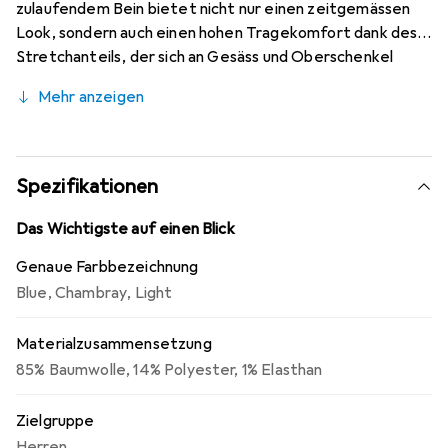
zulaufendem Bein bietet nicht nur einen zeitgemässen
Look, sondern auch einen hohen Tragekomfort dank des
Stretchanteils, der sich an Gesäss und Oberschenkel
anpasst. Die robuste Konstruktion aus 381 Gramm Denim
Mehr anzeigen
sorgt für Langlebigkeit, während die dreifach genähten
Hauptnähte und verstärkten Taschen zusätzliche
Stabilität bieten. Mit fünf praktischen Taschen, darunter
zwei verstärkte Vordertaschen und eine Münztasche, ist
Spezifikationen
diese Jeans ideal für den aktiven Alltag. Die Rugged Flex
Technologie ermöglicht eine verbesserte
Das Wichtigste auf einen Blick
Bewegungsfreiheit, was sie zur perfekten Wahl für lange
Genaue Farbbezeichnung
Tage und vielseitige Einsätze macht.
Blue
,
Chambray
,
Light
Materialzusammensetzung
85% Baumwolle, 14% Polyester, 1% Elasthan
Zielgruppe
Herren