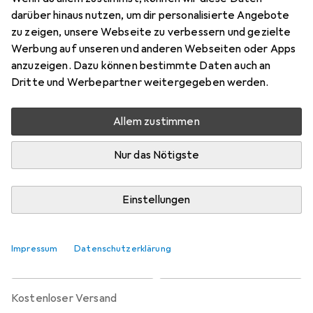
Preis in EUR inkl. MwSt.
darüber hinaus nutzen, um dir personalisierte Angebote
zu zeigen, unsere Webseite zu verbessern und gezielte
Marke
Bewertungen
Werbung auf unseren und anderen Webseiten oder Apps
Mehr von Carhartt
anzuzeigen. Dazu können bestimmte Daten auch an
Dritte und Werbepartner weitergegeben werden.
Zwischen Do, 20.8. und Di, 25.8. geliefert
Allem zustimmen
7 Stück an Lager beim Lieferanten
Benachrichtigen, wenn schneller verfügbar
Nur das Nötigste
Lieferort angeben für genaue Lieferzeit
Einstellungen
In den Warenkorb
Impressum
Datenschutzerklärung
Vergleichen
Merken
kostenloser Versand