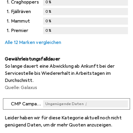
1.
Craghoppers
0
%
1.
Fjällräven
0
%
1.
Mammut
0
%
1.
Premier
0
%
Alle 12 Marken vergleichen
Gewährleistungsfalldauer
So lange dauert eine Abwicklung ab Ankunft bei der
Servicestelle bis Wiedererhalt in Arbeitstagen im
Durchschnitt.
Quelle: Galaxus
i
CMP Campagnolo
Ungenügende Daten
i
i
i
i
Ungenügende Daten
Ungenügende Daten
Ungenügende Daten
Ungenügende Daten
Leider haben wir für diese Kategorie aktuell noch nicht
genügend Daten, um dir mehr Quoten anzuzeigen.