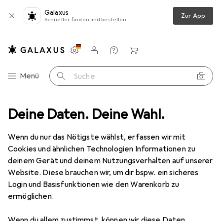
Galaxus
Zur App
Schneller finden und bestellen
Einstellungen
Kundenkonto
Vergleichslisten
Merklisten
Warenkorb
Navigation nach Kategorien
Menü
Suche
Taschen
Deine Daten. Deine Wahl.
Bauchtasche
Cover-Discount Oxford Gürteltasche M
Wenn du nur das Nötigste wählst, erfassen wir mit
Cookies und ähnlichen Technologien Informationen zu
8 Bilder
deinem Gerät und deinem Nutzungsverhalten auf unserer
Website. Diese brauchen wir, um dir bspw. ein sicheres
−12%
Login und Basisfunktionen wie den Warenkorb zu
ermöglichen.
EUR
28,90
statt
EUR
32,90
Cover-Discount
Oxford Gürteltasche
Wenn du allem zustimmst, können wir diese Daten