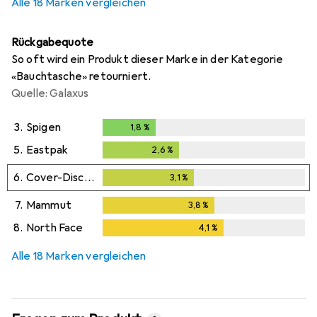
Alle 18 Marken vergleichen
Rückgabequote
So oft wird ein Produkt dieser Marke in der Kategorie
«Bauchtasche» retourniert.
Quelle: Galaxus
3.
Spigen
1,8
%
1,8
%
5.
Eastpak
2,6
%
2,6
%
6.
Cover-Discount
3,1
%
3,1
%
7.
Mammut
3,8
%
3,8
%
8.
North Face
4,1
%
4,1
%
Alle 18 Marken vergleichen