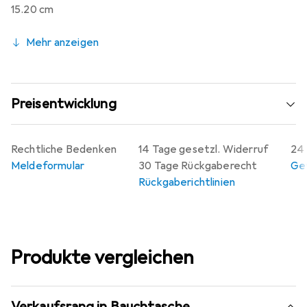
15.20 cm
Mehr anzeigen
Preisentwicklung
Rechtliche Bedenken
14 Tage gesetzl. Widerruf
24 
Meldeformular
30 Tage Rückgaberecht
Gew
Rückgaberichtlinien
Produkte vergleichen
Verkaufsrang in Bauchtasche