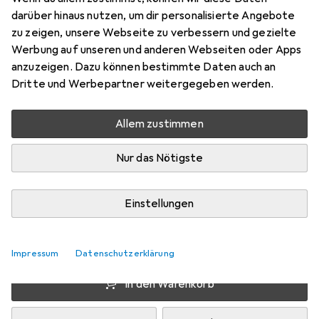
M
darüber hinaus nutzen, um dir personalisierte Angebote
zu zeigen, unsere Webseite zu verbessern und gezielte
Preis in EUR inkl. MwSt.
Werbung auf unseren und anderen Webseiten oder Apps
anzuzeigen. Dazu können bestimmte Daten auch an
Dritte und Werbepartner weitergegeben werden.
Marke
Bewertungen
Mehr von Cover-
4
Discount
Allem zustimmen
Nur das Nötigste
Zwischen Mi, 19.8. und Fr, 21.8. geliefert
6 Stück an Lager beim Lieferanten
Einstellungen
Benachrichtigen, wenn schneller verfügbar
Lieferort angeben für genaue Lieferzeit
Impressum
Datenschutzerklärung
In den Warenkorb