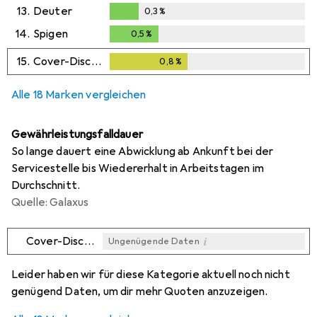
0,2
%
13.
Deuter
0,3
%
0,3
%
14.
Spigen
0,5
%
0,5
%
15.
Cover-Discount
0,8
%
0,8
%
Alle 18 Marken vergleichen
Gewährleistungsfalldauer
So lange dauert eine Abwicklung ab Ankunft bei der
Servicestelle bis Wiedererhalt in Arbeitstagen im
Durchschnitt.
Quelle: Galaxus
i
Cover-Discount
Ungenügende Daten
i
i
i
i
Ungenügende Daten
Ungenügende Daten
Ungenügende Daten
Ungenügende Daten
Leider haben wir für diese Kategorie aktuell noch nicht
genügend Daten, um dir mehr Quoten anzuzeigen.