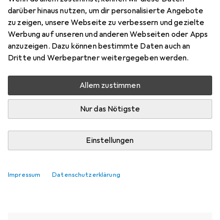
darüber hinaus nutzen, um dir personalisierte Angebote
zu zeigen, unsere Webseite zu verbessern und gezielte
Aktuell nicht lieferbar
Werbung auf unseren und anderen Webseiten oder Apps
anzuzeigen. Dazu können bestimmte Daten auch an
Benachrichtigen, wenn lieferbar
Dritte und Werbepartner weitergegeben werden.
Allem zustimmen
Vergleichen
Merken
Nur das Nötigste
i
Kostenloser Versand ab 30,–
Einstellungen
Ähnliche Produkte mit besserer
Impressum
Datenschutzerklärung
Verfügbarkeit