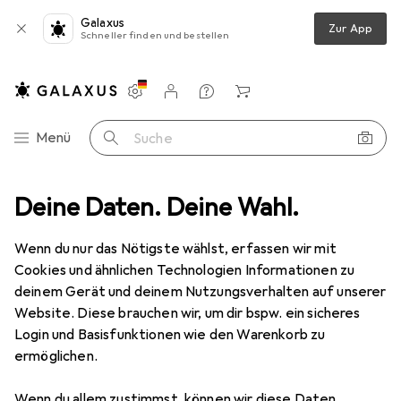
Galaxus
Zur App
Schneller finden und bestellen
Einstellungen
Kundenkonto
Vergleichslisten
Merklisten
Warenkorb
Navigation nach Kategorien
Menü
Suche
renzubehör
Deine Daten. Deine Wahl.
Uhrenbeweger
Designhütte Uhrenbeweger Tubix
Wenn du nur das Nötigste wählst, erfassen wir mit
Cookies und ähnlichen Technologien Informationen zu
5 Bilder
deinem Gerät und deinem Nutzungsverhalten auf unserer
Designhütte
Uhrenbeweger Tubix
Website. Diese brauchen wir, um dir bspw. ein sicheres
Login und Basisfunktionen wie den Warenkorb zu
ermöglichen.
Marke
Bewertungen
Mehr von Designhütte
6
Wenn du allem zustimmst, können wir diese Daten