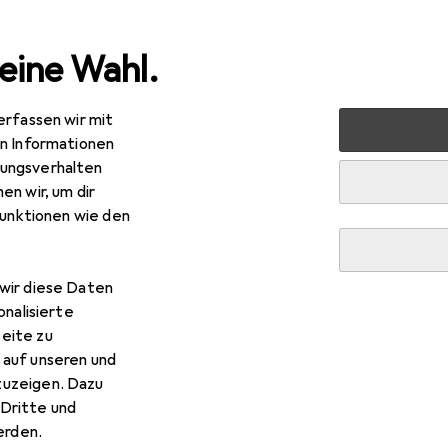
eine Wahl.
erfassen wir mit
e
Damen
Accessoires
Sonnenbrille Zubehör
Bril
en Informationen
ungsverhalten
en wir, um dir
funktionen wie den
wir diese Daten
onalisierte
eite zu
 auf unseren und
zuzeigen. Dazu
Dritte und
rden.