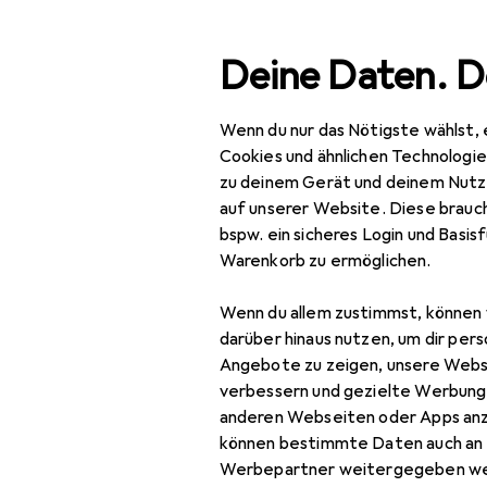
Suche
Deine Daten. D
Wenn du nur das Nötigste wählst, 
Navigation nach Kategorien
Gesamtsortiment
Mod
Gesamtsortiment
Cookies und ähnlichen Technologi
zu deinem Gerät und deinem Nutz
Mode
auf unserer Website. Diese brauch
bspw. ein sicheres Login und Basis
Damen
Warenkorb zu ermöglichen.
Accessoires
Wenn du allem zustimmst, können 
Sonnenbrille Zubehör
darüber hinaus nutzen, um dir pers
Angebote zu zeigen, unsere Webs
Brillen Zubehör
verbessern und gezielte Werbung
anderen Webseiten oder Apps an
Brillenetui
können bestimmte Daten auch an 
Brillenkette
Werbepartner weitergegeben we