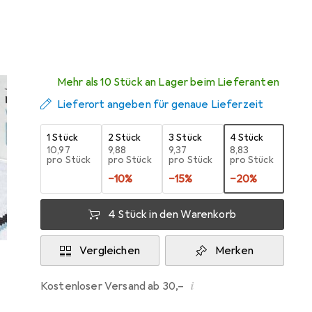
Zwischen Mo, 10.8. und Mi, 12.8. geliefert
Mehr als 10 Stück an Lager beim Lieferanten
Lieferort angeben für genaue Lieferzeit
1 Stück
2 Stück
3 Stück
4 Stück
EUR
10,97
EUR
9,88
EUR
9,37
EUR
8,83
pro Stück
pro Stück
pro Stück
pro Stück
−
10
%
−
15
%
−
20
%
4 Stück in den Warenkorb
Vergleichen
Merken
i
Kostenloser Versand ab 30,–